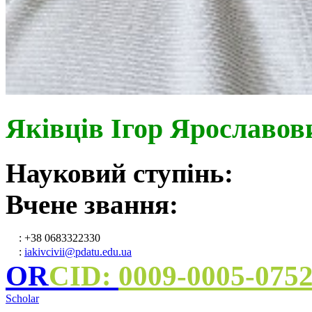
Яківців Ігор Ярославов
Науковий ступінь:
Вчене звання:
: +38 0683322330
:
iakivcivii@pdatu.edu.ua
OR
CID:
0009-0005-075
Scholar