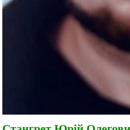
Стангрет Юрій Олегов