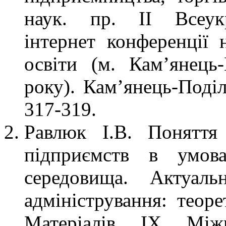
наук. пр. ІІ Всеукр
інтернет конференції 
освіти (м. Кам’янець
року). Кам’янець-Поді
317-319.
Равлюк І.В. Поняття
підприємств в умова
середовища. Актуаль
адміністрування: теоре
Матеріалів ІХ Міжна