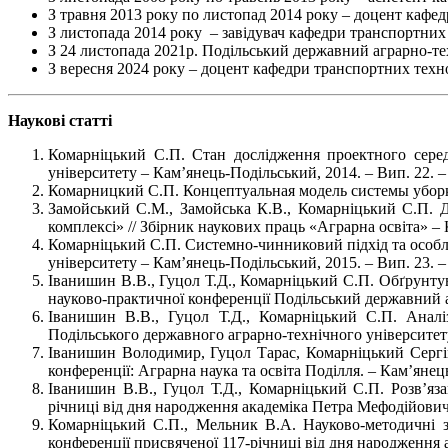
З травня 2013 року по листопад 2014 року – доцент кафе
З листопада 2014 року – завідувач кафедри транспортних
З 24 листопада 2021р. Подільський державний аграрно-т
З вересня 2024 року – доцент кафедри транспортних техн
Наукові статті
Комарніцький С.П. Стан дослідження проектного середо
університету – Кам’янець-Подільський, 2014. – Вип. 22. –
Комарницкий С.П. Концептуальная модель системы уборки зерн
Замойський С.М., Замойська К.В., Комарніцький С.П. Д
комплексі» // Збірник наукових праць «Аграрна освіта» – 
Комарніцький С.П. Системно-чинниковий підхід та особли
університету – Кам’янець-Подільський, 2015. – Вип. 23. – 
Іванишин В.В., Гуцол Т.Д., Комарніцький С.П. Обґрунтув
науково-практичної конференції Подільський державний а
Іванишин В.В., Гуцол Т.Д., Комарніцький С.П. Аналі
Подільського державного аграрно-технічного університету 
Іванишин Володимир, Гуцол Тарас, Комарніцький Сергій
конференції: Аграрна наука та освіта Поділля. – Кам’янець
Іванишин В.В., Гуцол Т.Д., Комарніцький С.П. Розв’яз
річниці від дня народження академіка Петра Мефодійовича
Комарніцький С.П., Мельник В.А. Науково-методичні з
конференції присвяченої 117-річниці від дня народження 