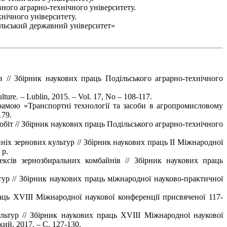
ного аграрно-технічного університету.
нічного університету.
ільський державний університет»
 // Збірник наукових праць Подільського аграрно-технічного
re. – Lublin, 2015. – Vol. 17, No – 108-117.
рамою «Транспортні технології та засоби в агропромисловому
179.
біт // Збірник наукових праць Подільського аграрно-технічного
ніх зернових культур // Збірник наукових праць ІІ Міжнародної
 р.
ексів зернозбиральних комбайнів // Збірник наукових праць
ур // Збірник наукових праць міжнародної науково-практичної
аць XVIII Міжнародної наукової конференції присвяченої 117-
льтур // Збірник наукових праць XVIII Міжнародної наукової
ий, 2017. – С. 127-130.