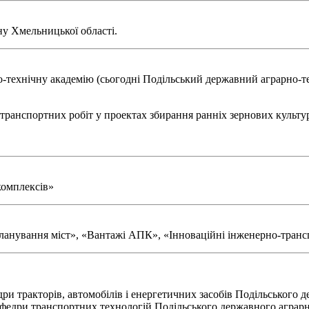
ну Хмельницької області.
-технічну академію (сьогодні Подільський державний аграрно-тех
транспортних робіт у проектах збирання ранніх зернових культур
комплексів»
планування міст», «Вантажі АПК», «Інноваційні інженерно-трансп
ри тракторів, автомобілів і енергетичних засобів Подільського 
кафедри транспортних технологій Подільського державного аграрн