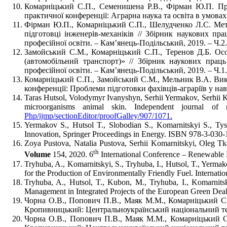
Комарніцький С.П., Семенишена Р.В., Фірман Ю.П. Проц
практичної конференції: Аграрна наука та освіта в умовах 
Фірман Ю.П., Комарніцький С.П., Шелудченко Л.С. Мето
підготовці інженерів-механіків // Збірник наукових пр
професійної освіти. – Кам’янець-Подільський, 2019. – Ч.2.
Замойський С.М., Комарніцький С.П., Теренов Д.Б. Особ
(автомобільний транспорт)» // Збірник наукових праць
професійної освіти. – Кам’янець-Подільський, 2019. – Ч.1.
Комарніцький С.П., Замойський С.М., Мельник В.А. Викор
конференції: Проблеми підготовки фахівців-аграріїв у нав
Taras Hutsol, Volodymyr Ivanyshyn, Serhii Yermakov, Serhii Kom
microorganisms animal skin. Independent journal 
Php/ijmp/sectionEditor/proofGalley/907/1071
.
Yermakov S., Hutsol T., Slobodian S., Komarnitskyi S., Ty
Innovation, Springer Proceedings in Energy. ISBN 978-3-030-1
Zoya Pustova, Natalia Pustova, Serhii Komarnitskyi, Oleg Tk
th
Volume
154, 2020. 6
International Conference – Renewable
Tryhuba, A., Komarnitskyi, S., Tryhuba, I., Hutsol, T., Yerma
for the Production of Environmentally Friendly Fuel. Interna
Tryhuba, A., Hutsol, T., Kubon, M., Tryhuba, I., Komarnit
Management in Integrated Projects of the European Green Deal
Чорна О.В., Попович П.В., Маяк М.М., Комарніцький С.П
Кропивницький: Центральноукраїнський національний тех
Чорна О.В., Попович П.В., Маяк М.М., Комарніцький С.П