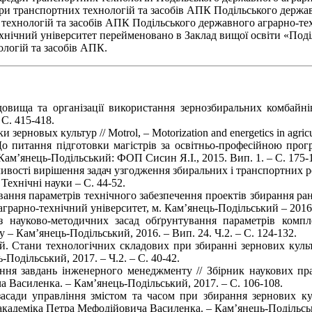
дри транспортних технологій та засобів АПК Подільського держав
 технологій та засобів АПК Подільського державного аграрно-тех
ехнічний університет перейменовано в Заклад вищої освіти «Под
ологій та засобів АПК.
вища та організації використання зернозбиральних комбайнів
 С. 415-418.
овых культур // Motrol, – Motorization and energetics in agricultu
о питання підготовки магістрів за освітньо-професійною прог
Кам’янець-Подільський: ФОП Сисин Я.І., 2015. Вип. 1. – С. 175-
вості вирішення задач узгодження збиральних і транспортних ро
Технічні науки – С. 44-52.
ання параметрів технічного забезпечення проектів збирання ран
грарно-технічний університет, м. Кам’янець-Подільський – 2016
з науково-методичних засад обґрунтування параметрів компл
– Кам’янець-Подільський, 2016. – Вип. 24. Ч.2. – С. 124-132.
. Стани технологічних складових при збиранні зернових культ
-Подільський, 2017. – Ч.2. – С. 40-42.
ання завдань інженерного менеджменту // Збірник наукових пр
 Василенка. – Кам’янець-Подільський, 2017. – С. 106-108.
асади управління змістом та часом при збирання зернових ку
академіка Петра Мефодійовича Василенка. – Кам’янець-Подільськ