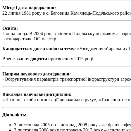
Місце і дата народження:
22 липня 1981 року в с. Баговиця Кам'янець-Подільського райо
Освіта:
Повна вища. В 2004 році закінчив Подільську державну аграрно
господарства», ОС магістр.
Кандидатську дисертацію на тему:
«Узгодження збиральних і 
Вчене звання
доцента
присвоєно у 2015 році.
Напрям наукового дослідження:
«Обґрунтування параметрів транспортної інфраструктури агро
Викладає навчальні дисципліни:
«Технічні засоби організації дорожнього руху», «Транспортне 
Діяльність:
З листопада 2005 по листопад 2008 року – аспірант кафед
З листопада 2008 року по травень 2013 року – асистент 