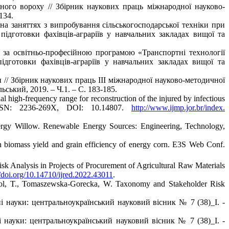
ного вороху // Збірник наукових праць міжнародної науково-
134.
 заняттях з випробування сільськогосподарської техніки при
 підготовки фахівців-аграріїв у навчальних закладах вищої та
в за освітньо-професійною програмою «Транспортні технології
ідготовки фахівців-аграріїв у навчальних закладах вищої та
// Збірник наукових праць ІІІ міжнародної науково-методичної
ський, 2019. – Ч.1. – С. 183-185.
 high-frequency range for reconstruction of the injured by infectious
ISSN: 2236-269X, DOI: 10.14807.
http://www.ijmp.jor.br/index.
nergy Willow. Renewable Energy Sources: Engineering, Technology,
n biomass yield and grain efficiency of energy corn. E3S Web Conf.
sk Analysis in Projects of Procurement of Agricultural Raw Materials
//doi.org/10.14710/ijred.2022.43011
.
ohol, T., Tomaszewska-Gorecka, W. Taxonomy and Stakeholder Risk
 науки: центральноукраїнський науковий вісник № 7 (38)_І. -
 науки: центральноукраїнський науковий вісник № 7 (38)_І. -