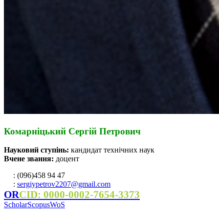
Комарніцький Сергій Петрович
Науковий ступінь:
кандидат технічних наук
Вчене звання:
доцент
: (096)458 94 47
:
sergiypetrov2207@gmail.com
OR
CID: 0000-0002-7654-3373
Scholar
Scopus
WoS