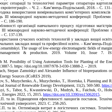
ес сепарації та технологічні параметри сепаратора картопля
євроінтеграції». – Ч. 2. – Кам’янець-Подільський, 2018. – С. 131-
дика використання вимірювальних комп’ютерних комплексів на
аць ІІІ міжнародної науково-методичної конференції: Проблеми
 – С. 186-190.
ливості організації навчального процесу підготовки магістрі
 ІІІ міжнародної науково-методичної конференції: Проблеми п
 – С. 137-139.
истання сучасних освітніх технологій у закладах вищої освіти 
чальних закладах вищої та професійної освіти. – Кам’янець-Поділь
arnitskyi. The usage of low-energy electromagnetic fields of marginal
of management & production. 2019. Volume 10, Issue 7. 
sh M. Possibility of Using Automation Tools for Planting of the E
3887-5. https: //doi.org/10.1007/978-3-030-13888-2. – 2019.
ach, Stepan Zamoiskyi and Alexander Influence of biopreparations o
 Energy Sources (ICoRES 2019).
kov, S., Muzychenko, A., Muzychenko, T., Horetska, I. Planning and Ri
tional Journal of Renewable Energy Development, 11(2), 569-580.
https:
skyi, S., Tabor, S., Kwasniewski, D., Mudryk, K., Faichuk, O., H
. Energies 2022, 15, 2015.
https://doi.org/10.3390/en15062015
.
. та ін. Підвищення ефективності ланцюгів поставок. Технічні
нічний університет, 2023. С. 258-265.
. та ін. Оптимізація витрат в логістичних системах. Технічні