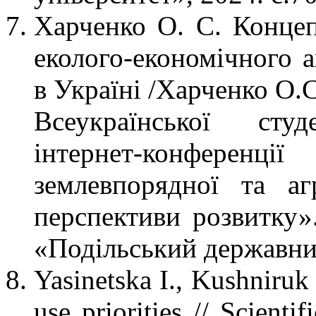
Харченко О. С. Концепт
еколого-економічного а
в Україні /Харченко О.С.
Всеукраїнської студ
інтернет-конфере
землевпорядної та аг
перспективи розвитку»
«Подільський державний
Yasinetska I., Kushniruk
use priorities // Scient