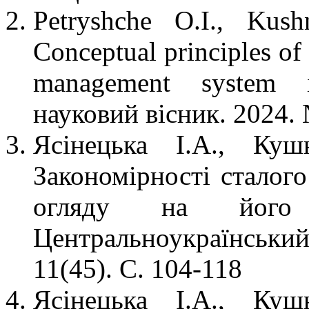
Petryshche O.I., Kus
Сonceptual principles of 
management system i
науковий вісник. 2024.
Ясінецька І.А., Куш
Закономірності сталого
огляду на його к
Центральноукраїнськ
11(45). С. 104-118
Ясінецька І.А., Куш