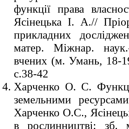
функції права власно
Ясінецька І. А.// Прі
прикладних досліджен
матер. Міжнар. наук.
вчених (м. Умань, 18-1
с.38-42
Харченко О. С. Функц
земельними ресурсами
Харченко О.С., Ясінецьк
в рослинництві: зб. м