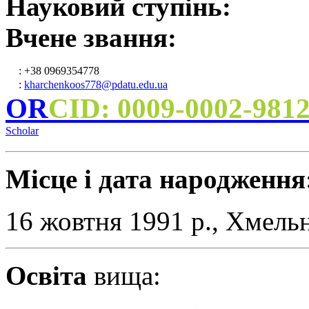
Науковий ступінь:
Вчене звання:
: +38 0969354778
:
kharchenkoos778@pdatu.edu.ua
OR
CID: 0009-0002-981
Scholar
Місце і дата народження
16 жовтня 1991 р., Хмель
Освіта
вища: