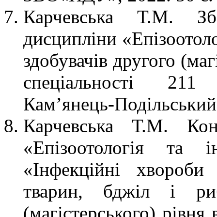
Карчевська Т.М. Зб
дисципліни «Епізоотоло
здобувачів другого (маг
спеціальності 211
Кам’янець-Подільський
Карчевська Т.М. Кон
«Епізоотологія та і
«Інфекційні хвороби
тварин, бджіл і ри
(магістерського) рівня