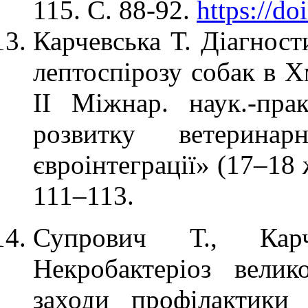
115. С. 88-92.
https://d
Карчевська Т. Діагност
лептоспірозу собак в Х
ІІ Міжнар. наук.-пра
розвитку ветерин
євроінтеграції» (17–18 
111–113.
Супрович Т., Кар
Некробактеріоз велико
заходи профілактики 