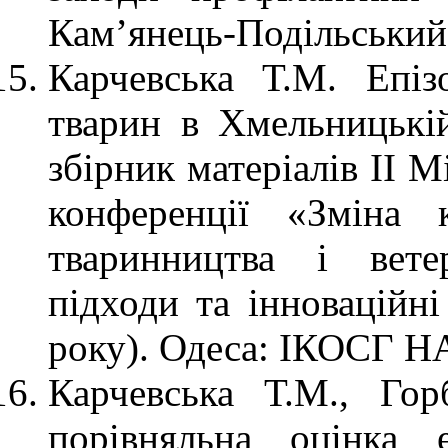
Кам’янець-Подільський.
Карчевська Т.М. Епіз
тварин в Хмельницькій
збірник матеріалів ІІ 
конференції «Зміна 
тваринництва і вете
підходи та інноваційн
року). Одеса: ІКОСГ НА
Карчевська Т.М., Гор
порівняльна оцінка 