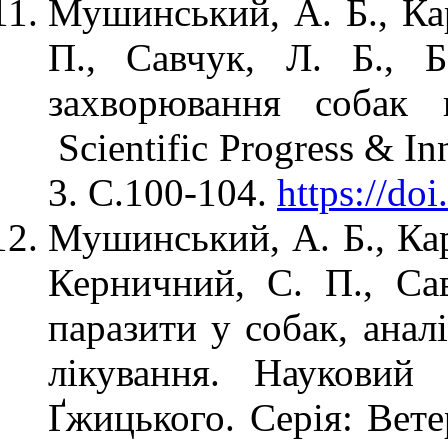
Мушинський, А. Б., Кар
П., Савчук, Л. Б., Б
захворювання собак 
Scientific Progress & In
3. С.100-104.
https://do
Мушинський, А. Б., Кар
Керничний, С. П., Са
паразити у собак, анал
лікування. Науковий
Ґжицького. Серія: Вете