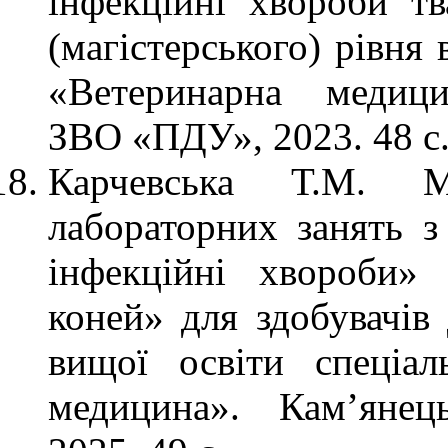
інфекційні хвороби тв
(магістерського) рівня
«Ветеринарна медици
ЗВО «ПДУ», 2023. 48 с
Карчевська Т.М. М
лабораторних занять з
інфекційні хвороби» 
коней» для здобувачів 
вищої освіти спеціал
медицина». Кам’янец