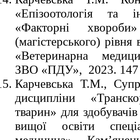
«Епізоотологія та і
«Факторні хвороби
(магістерського) рівня
«Ветеринарна медици
ЗВО «ПДУ», 2023. 147
Карчевська Т.М., Суп
дисципліни «Транско
тварин» для здобувачів
вищої освіти спеці
медицина». Кам’янец