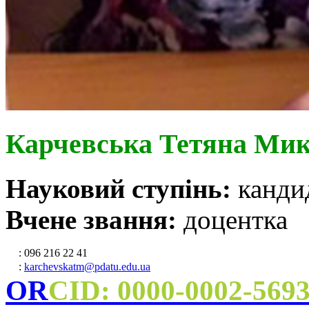
Карчевська Тетяна Мик
Науковий ступінь:
канди
Вчене звання:
доцентка
: 096 216 22 41
:
karchevskatm@pdatu.edu.ua
OR
CID: 0000-0002-569