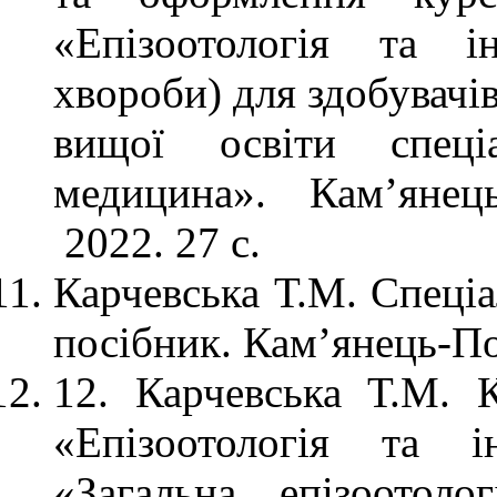
«Епізоотологія та і
хвороби) для здобувачів
вищої освіти спеці
медицина». Кам’янец
2022. 27 с.
Карчевська Т.М. Спеціа
посібник. Кам’янець-По
12. Карчевська Т.М. 
«Епізоотологія та і
«Загальна епізоотоло