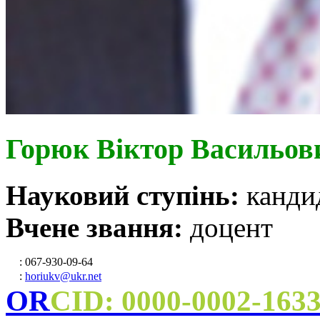
Горюк Віктор Васильов
Науковий ступінь:
канди
Вчене звання:
доцент
: 067-930-09-64
:
horiukv@ukr.net
OR
CID: 0000-0002-163