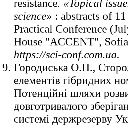
resistance
.
«Topical issu
science»
: аbstracts of 11
Practical Conference (Ju
House "ACCENT", Sofia, 
https://sci-conf.com.ua
.
Городиська О.П., Стор
елементів гібридних ном
Потенційні шляхи розви
довготривалого зберіга
системі держрезерву Укр