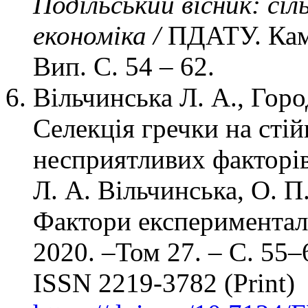
Подільський вісник: сіл
економіка /
ПДАТУ. Кам'
Вип. С. 54 – 62.
Вільчинська Л. А., Гор
Селекція гречки на стій
несприятливих факторів
Л. А. Вільчинська, О. П
Фактори експерименталь
2020. ‒Том 27. ‒ С. 55‒
ISSN 2219-3782 (Print)