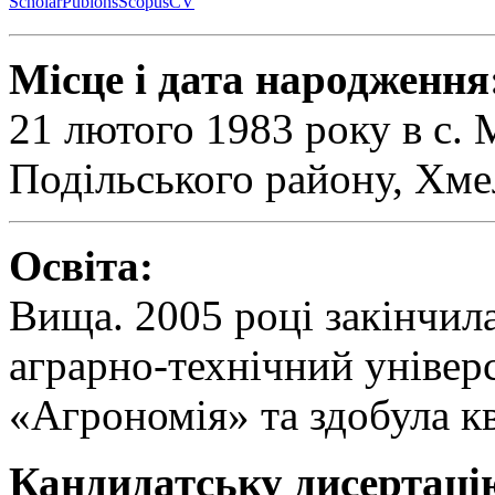
Scholar
Publons
Scopus
CV
Місце і дата народження
21 лютого 1983 року в с. 
Подільського району, Хме
Освіта:
Вища. 2005 році закінчил
аграрно-технічний універс
«Агрономія» та здобула к
Кандидатську дисертаці