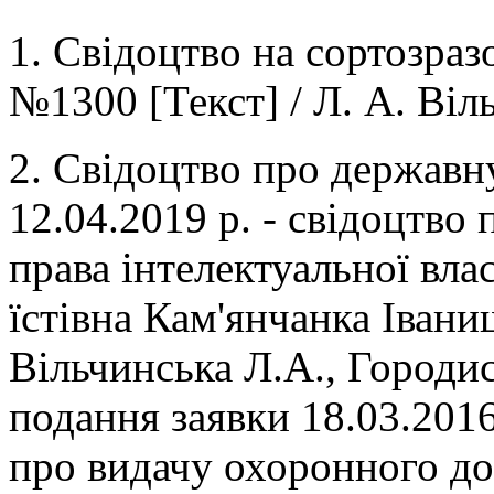
1. Свідоцтво на сортозра
№1300 [Текст] / Л. А. Віл
2. Свідоцтво про державн
12.04.2019 р. - свідоцтв
права інтелектуальної вла
їстівна Кам'янчанка Іван
Вільчинська Л.А., Городис
подання заявки 18.03.2016
про видачу охоронного до