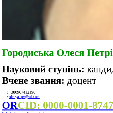
Городиська Олеся Петр
Науковий ступінь:
канди
Вчене звання:
доцент
: +380967412196
:
olesya_pv@ukr.net
OR
CID: 0000-0001-874