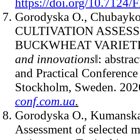
https://doi.org/10.7124
Gorodyska O., Chubayko 
CULTIVATION ASSES
BUCKWHEAT VARIETI
and innovations‖
: аbstrac
and Practical Conference
Stockholm, Sweden. 2020
conf.com.ua
.
Gorodyska O.,
Kumanska
Assessment of selected m