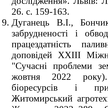
дослідження». Львів: Л
26. с. 159-163.
Дуганець В.І., Бонч
забрудненості і обво
працездатність пали
доповідей XХІІІ Міжн
"Сучасні проблеми зе
жовтня 2022 року).
біоресурсів і прир
Житомирський агротех