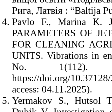
Рига, Латвія : “Baltija 
Pavlo F., Marina K
PARAMETERS OF JE
FOR CLEANING AGR
UNITS. Vibrations in en
No. 1(112).
https://doi.org/10.371
access: 04.11.2025).
Yermakov S., Hutsol T.
Dubik V. Investigation 