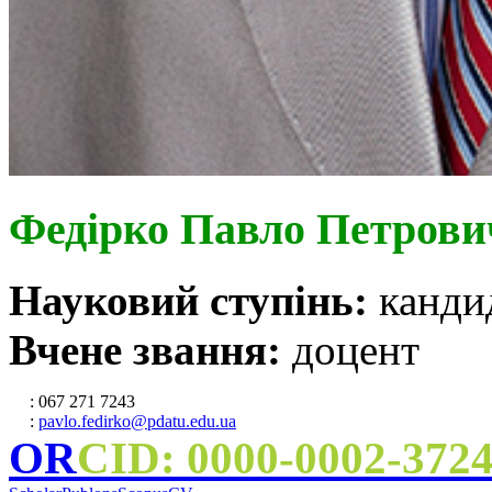
Федірко Павло Петрови
Науковий ступінь:
канди
Вчене звання:
доцент
: 067 271 7243
:
pavlo.fedirko@pdatu.edu.ua
OR
CID: 0000-0002-372