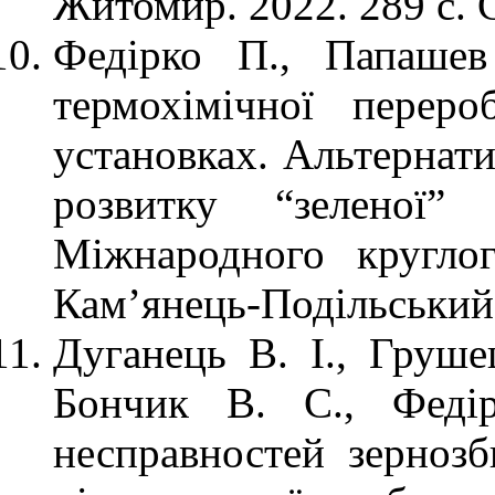
Житомир. 2022. 289 с. 
Федірко П., Папашев
термохімічної перер
установках. Альтернати
розвитку “зеленої” 
Міжнародного круглог
Кам’янець-Подільський
Дуганець В. І., Груше
Бончик В. С., Феді
несправностей зерноз