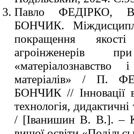
Павло ФЕДІРКО, В
БОНЧИК. Міждисциплі
покращення якості 
агроінженерів пр
«матеріалознавство 
матеріалів» / П. 
БОНЧИК // Інновації в 
технологія, дидактичні
/ [Іванишин В. В.]. – 
вищої освіти «Подільсь