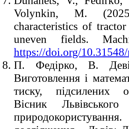
Duhanets, V., Fedirko,
Volynkin, M. (202
characteristics of tracto
uneven fields. Mach
https://doi.org/10.3154
П. Федірко, В. Деві
Виготовлення і математ
тиску, підсилених о
Вісник Львівського 
природокористуван