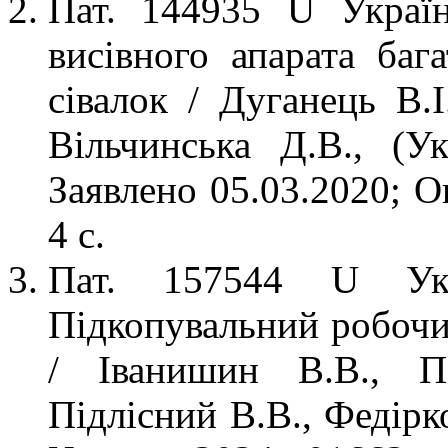
Пат. 144935 U Украї
висівного апарата баг
сівалок / Дуганець В.І
Вільчинська Д.В., (
Заявлено 05.03.2020; О
4 с.
Пат. 157544 U Ук
Підкопувальний робочи
/ Іванишин В.В., Па
Підлісний В.В., Федірк