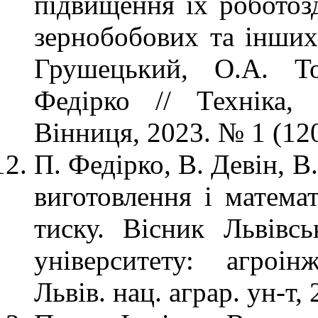
підвищення їх роботозд
зернобобових та інших 
Грушецький, О.А. То
Федірко // Техніка,
Вінниця, 2023. № 1 (12
П. Федірко, В. Девін, В
виготовлення і математ
тиску. Вісник Львівсь
університету: агроін
Львів. нац. аграр. ун-т,