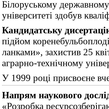
Білоруському державному
університеті здобув квалі
Кандидатську дисертаці
підйом коренебульбоплоді
ланками», захистив 25 кві
аграрно-технічному уніве
У 1999 році присвоєне вч
Напрям наукового дослі
«Розробка ресурсозберіга