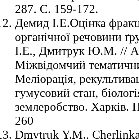
287. С. 159-172.
Демид І.Е.Оцінка фрак
органічної речовини ґр
І.Е., Дмитрук Ю.М. // А
Міжвідомчий тематични
Меліорація, рекультивац
гумусовий стан, біологі
землеробство. Харків. П
260
Dmytruk Y.M., Cherlinka V