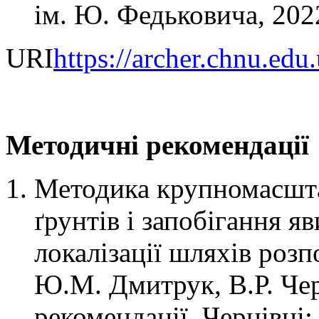
ім. Ю. Федьковича, 2022
URI
https://archer.chnu.ed
Методичні рекомендації
Методика крупномасшт
ґрунтів і запобігання я
локалізації шляхів роз
Ю.М. Дмитрук, В.Р. Че
рекомендації. Чернівці: