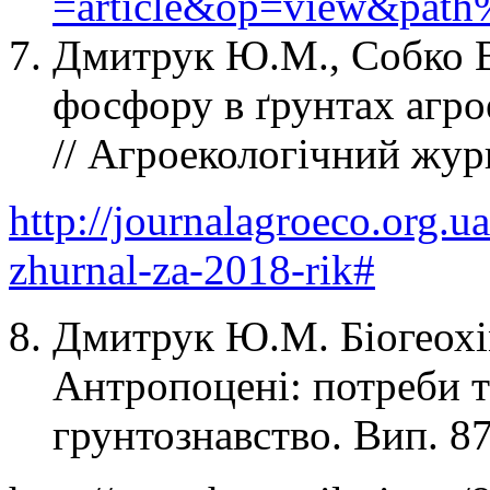
=article&op=view&pa
Дмитрук Ю.М., Собко В.
фосфору в ґрунтах агро
// Агроекологічний журн
http://journalagroeco.org.
zhurnal-za-2018-rik#
Дмитрук Ю.М. Біогеохі
Антропоцені: потреби т
грунтознавство. Вип. 87