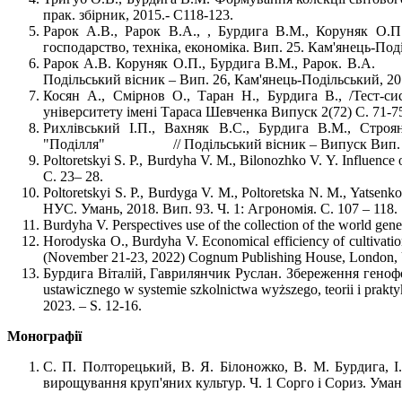
прак. збірник, 2015.- С118-123.
Рарок А.В., Рарок В.А., , Бурдига В.М., Коруняк О.П.
господарство, техніка, економіка. Вип. 25. Кам'янець-Под
Рарок А.В. Коруняк О.П., Бурдига В.М., Рарок. В.А. 
Подільський вісник – Вип. 26, Кам'янець-Подільський, 20
Косян А., Смірнов О., Таран Н., Бурдига В., /Тест-с
університету імені Тараса Шевченка Випуск 2(72) С. 71-7
Рихлівський І.П., Вахняк В.С., Бурдига В.М., Стро
"Поділля" // Подільський вісник – Випуск Вип. 26, 
Poltoretskyi S. P., Burdyha V. M., Bilonozhko V. Y. Influenc
С. 23– 28.
Poltoretskyi S. P., Burdyga V. M., Poltoretska N. M., Yatsen
НУС. Умань, 2018. Вип. 93. Ч. 1: Агрономія. С. 107 – 118.
Burdyha V. Perspectives use of the collection of the world ge
Horodyska O., Burdyha V. Economical efficiency of cultivation
(November 21-23, 2022) Cognum Publishing House, London, U
Бурдига Віталій, Гаврилянчик Руслан. Збереження генофонд
ustawicznego w systemie szkolnictwa wyższego, teorii i pra
2023. – S. 12-16.
Монографії
С. П. Полторецький, В. Я. Білоножко, В. М. Бурдига, І
вирощування круп'яних культур. Ч. 1 Сорго і Сориз. Ума