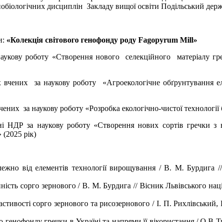
льнобіологічних дисциплін Закладу вищої освіти Подільський дер
и:
«Колекція світового генофонду роду
Fagopyrum
Mill»
а наукову роботу «Створення нового селекційного матеріалу 
дих вчених за наукову роботу «Агроекологічне обґрунтування е
вчених за наукову роботу «Розробка екологічно-чистої технології
ьні НДР за наукову роботу «Створення нових сортів гречки з в
(2025 рік)
жно від елементів технології вирощування / В. М. Бурдига //
ність сорго зернового / В. М. Бурдига // Вісник Львівського нац
астивості сорго зернового та рисозернового / І. П. Рихлівський,
 генофонду гречки в Україні та напрями її вікористання / О.В Тр