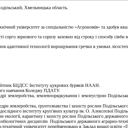
Подільський, Хмельницька область.
нічний університет за спеціальністю «Агрономія» та здобув квал
орго зернового та соризу залежно від строку і способу сівби в 
ня адаптивної технології вирощування гречки в умовах лісостеп
робітник БЦДСС Інституту цукрових буряків НААН.
ичого навчання Коледжу ПДАТУ.
едрі землеробства, землевпорядкування і землеустрою Подільськ
федри землеробства, ґрунтознавства і захисту рослин Подільськог
-дослідного інституту круп'яних культур ім. О. Алексеєвої Поділ
ри екології, карантину і захисту рослин Подільського державного
льнобіологічних дисциплін Подільського державного аграрно-техні
о-технічний університет перейменовано в Заклад вищої освіти «