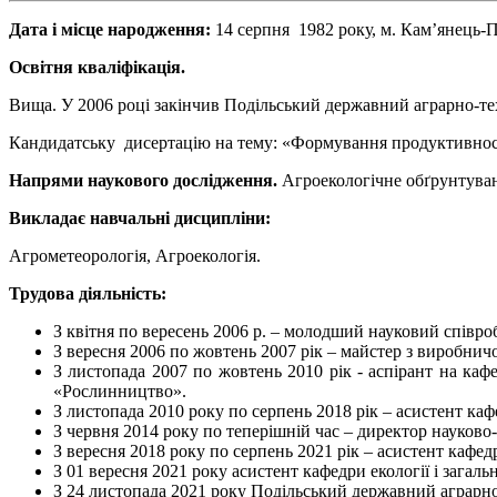
Дата і місце народження:
14 серпня 1982 року, м. Кам’янець-
Освітня кваліфікація.
Вища. У 2006 році закінчив Подільський державний аграрно-тех
Кандидатську дисертацію на тему: «Формування продуктивності с
Напрями наукового дослідження.
Агроекологічне обґрунтуван
Викладає навчальні дисципліни:
Агрометеорологія, Агроекологія.
Трудова діяльність:
З квітня по вересень 2006 р. – молодший науковий спів
З вересня 2006 по жовтень 2007 рік – майстер з виробн
З листопада 2007 по жовтень 2010 рік - аспірант на каф
«Рослинництво».
З листопада 2010 року по серпень 2018 рік – асистент ка
З червня 2014 року по теперішній час – директор науково
З вересня 2018 року по серпень 2021 рік – асистент кафед
З 01 вересня 2021 року асистент кафедри екології і зага
З 24 листопада 2021 року Подільський державний аграрн