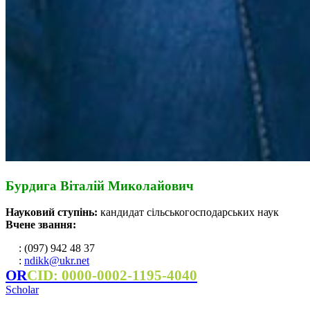
Бурдига Віталій Миколайович
Науковий ступінь:
кандидат сільськогосподарських наук
Вчене звання:
: (097) 942 48 37
:
ndikk@ukr.net
OR
CID: 0000-0002-1195-4040
Scholar