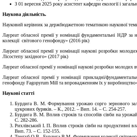
З 01 вересня 2025 року асистент кафедри екології і зага
Наукова діяльність.
Науковий керівник за держбюджетною тематикою наукової тем
Лауреат обласної премії у номінації фундаментальні НДР з
колекції світового генофонду» (2016 рік)
Лауреат обласної премії у номінації наукові розробки моло
Лісостепу західного» (2017 рік)
Лауреат обласної премії у номінації наукові розробки молодих 
Лауреат обласної премії у номінації прикладні/фундаментал
генофонду Fagopyrum Mill та впровадженням їх у виробництво» 
Наукові статті
Бурдига В. М. Формування урожаю сорго зернового зале
цукрових буряків. – К., 2012. – Вип. 14. – С. 254-257.
Бурдига В. М. Вплив строків та способів сівби на урожай
С. 282-286.
Рихлівський І. П. Вплив строків сівби на продуктивні вл
Вип. 73. – С. 152-155.
Тригуб О.В., Бурдига В.М. Формування колекції світового