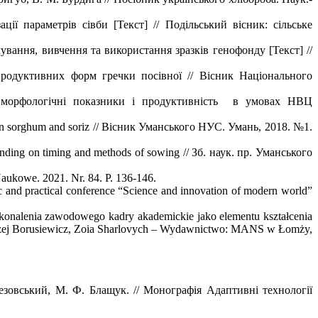
ії параметрів сівби [Текст] // Подільський вісник: сільське
ння, вивчення та використання зразків генофонду [Текст] //
опродуктивних форм гречки посівної // Вісник Національного
на морфологічні показники і продуктивність в умовах НВЦ
 grain sorghum and soriz // Вісник Уманського НУС. Умань, 2018. №1.
pending on timing and methods of sowing // Зб. наук. пр. Уманського
Naukowe. 2021. Nr. 84. P. 136-146.
ic and practical conference “Science and innovation of modern world”
onalenia zawodowego kadry akademickie jako elementu kształcenia
Andrzej Borusiewicz, Zoia Sharlovych – Wydawnictwo: MANS w Łomży,
езовський, М. Ф. Блащук. // Монографія Адаптивні технології