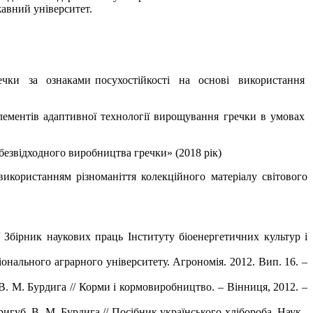
жавний університет.
гречки за ознаками посухостійкості на основі використання
лементів адаптивної технології вирощування гречки в умовах
 безвідходного виробництва гречки» (2018 рік)
икористанням різноманіття колекційного матеріалу світового
 Збірник наукових праць Інституту біоенергетичних культур і
іонального аграрного університету. Агрономія. 2012. Вип. 16. –
 В. М. Бурдига // Корми і кормовиробництво. – Вінниця, 2012. –
игуб, В. М. Бурдига // Посібник українського хлібороба. Наук.-