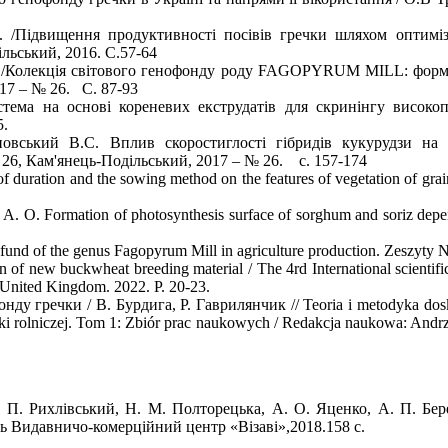
 /Підвищення продуктивності посівів гречки шляхом оптимізац
ільський, 2016. С.57-64
/Колекція світового генофонду роду FAGOPYRUM MILL: формува
17 – № 26. С. 87-93
истема на основі кореневих екструдатів для скринінгу висок
5.
яновський В.С. Вплив скоростиглості гібридів кукурудзи 
Кам'янець-Подільський, 2017 – № 26. с. 157-174
e of duration and the sowing method on the features of vegetation of
ko A. O. Formation of photosynthesis surface of sorghum and soriz de
nefund of the genus Fagopyrum Mill in agriculture production. Zeszyty 
 of new buckwheat breeding material / The 4rd International scientif
nited Kingdom. 2022. P. 20-23.
у гречки / В. Бурдига, Р. Гаврилянчик // Teoria i metodyka dosk
ktyki rolniczej. Tom 1: Zbiór prac naukowych / Redakcja naukowa: 
. П. Рихлівський, Н. М. Полторецька, А. О. Яценко, А. П. Бер
нь Видавничо-комерційний центр «Візаві»,2018.158 с.