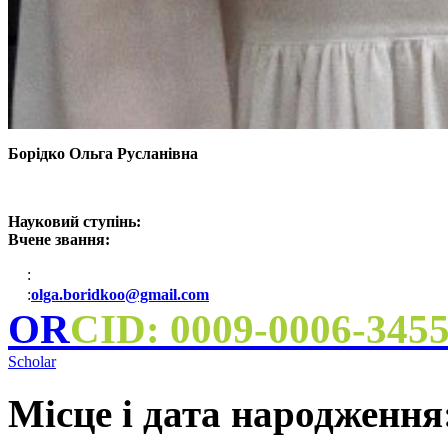
Борідко Ольга Русланівна
Науковий ступінь:
Вчене звання:
:
:
olga.boridkoo@gmail.com
OR
CID: 0009-0006-345
Scholar
Місце і дата народження