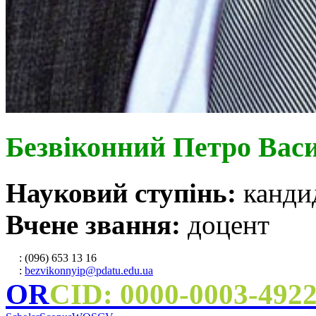
Безвіконний Петро Вас
Науковий ступінь:
канди
Вчене звання:
доцент
: (096) 653 13 16
:
bezvikonnyip@pdatu.edu.ua
OR
CID: 0000-0003-492