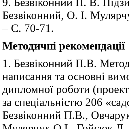
9. Безвіконний П. В. Підзи
Безвіконний, О. І. Мулярчу
– С. 70-71.
Методичні рекомендації
1. Безвіконний П.В. Мето
написання та основні ви
дипломної роботи (проект
за спеціальністю 206 «сад
Безвіконний П.В., Овчарук
Мулярчук О.І., Гойсюк Л. 