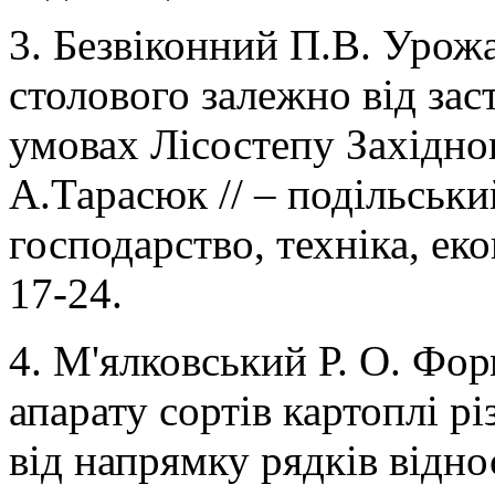
3. Безвіконний П.В. Урож
столового залежно від за
умовах Лісостепу Західног
А.Тарасюк // – подільськи
господарство, техніка, ек
17-24.
4. М'ялковський Р. О. Фо
апарату сортів картоплі р
від напрямку рядків віднос