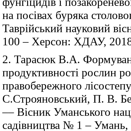
фунгіцидів і позакоренев
на посівах буряка столовог
Таврійський науковий віс
100 – Херсон: ХДАУ, 2018.
2. Тарасюк В.А. Формува
продуктивності рослин ро
правобережного лісостепу
С.Строяновський, П. В. Бе
–– Вісник Уманського нац
садівництва № 1 – Умань, 