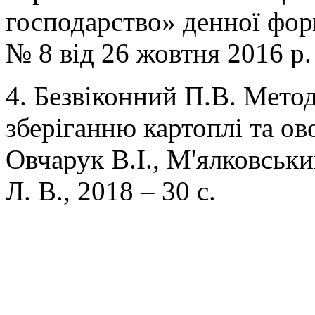
господарство» денної фор
№ 8 від 26 жовтня 2016 р.
4. Безвіконний П.В. Мето
зберіганню картоплі та ов
Овчарук В.І., М'ялковськи
Л. В., 2018 – 30 с.