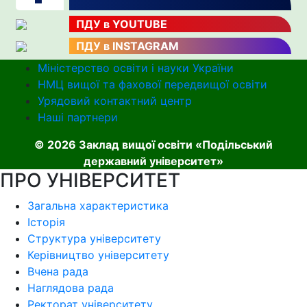
ПДУ в YOUTUBE
ПДУ в INSTAGRAM
Міністерство освіти і науки України
НМЦ вищої та фахової передвищої освіти
Урядовий контактний центр
Наші партнери
© 2026 Заклад вищої освіти «Подільський
державний університет»
ПРО УНІВЕРСИТЕТ
Загальна характеристика
Історія
Структура університету
Керівництво університету
Вчена рада
Наглядова рада
Ректорат університету