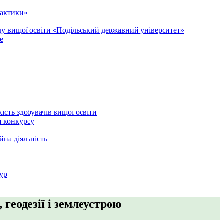
дактики»
аду вищої освіти «Подільський державний університет»
e
кість здобувачів вищої освіти
я конкурсу
йна діяльність
ур
геодезії і землеустрою