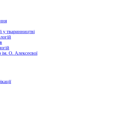
ання
й у тваринництві
логій
в
логій
 ім. О. Алексеєвої
кації