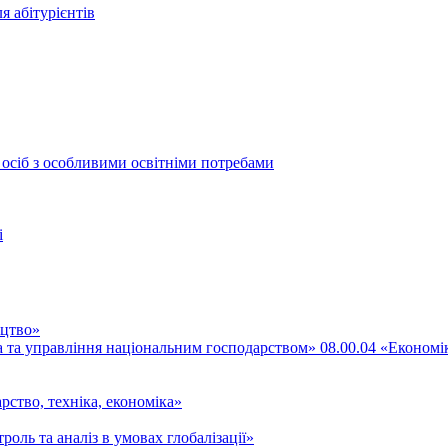
я абітурієнтів
 осіб з особливими освітніми потребами
і
ицтво»
ка та управління національним господарством» 08.00.04 «Економі
рство, техніка, економіка»
роль та аналіз в умовах глобалізації»