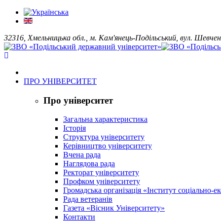
32316, Хмельницька обл., м. Кам'янець-Подільський, вул. Шевчен
ПРО УНІВЕРСИТЕТ
Про університет
Загальна характеристика
Історія
Структура університету
Керівництво університету
Вчена рада
Наглядова рада
Ректорат університету
Профком університету
Громадська організація «Інститут соціально-
Рада ветеранів
Газета «Вісник Університету»
Контакти