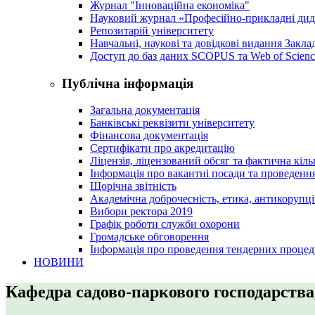
Журнал "Інноваційна економіка"
Науковий журнал «Професійно-прикладні ди
Репозитарій університету
Навчальні, наукові та довідкові видання Закл
Доступ до баз даних SCOPUS та Web of Scienc
Публічна інформація
Загальна документація
Банківські реквізити університету
Фінансова документація
Сертифікати про акредитацію
Ліцензія, ліцензований обсяг та фактична кіль
Інформація про вакантні посади та проведенн
Щорічна звітність
Академічна доброчесність, етика, антикорупці
Вибори ректора 2019
Графік роботи служби охорони
Громадське обговорення
Інформація про проведення тендерних процед
НОВИНИ
Кафедра садово-паркового господарства, 