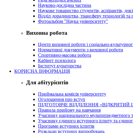
Науково-дослідна частина
Наукове товариство студентів, аспірантів, док
Відділ дорадництва, трансферу технологій та 
Фотоальбом "Наука університету"
Виховна робота
Центр виховної роботи і соціально-культурно
Нормативні документи з виховної роботи
Спортивно-масова робота
Кабінет психолога
Інститут кураторства
КОРИСНА ІНФОРМАЦІЯ
Для абітурієнтів
Приймальна комісія університету
Оголошення про вступ
ПІДГОТОВЧЕ ВІДДІЛЕННЯ «ВІДКРИТИЙ 
Правила прийому на навчання
Учаснику національного мультипредметного т
Учаснику єдиного вступного іспиту та єдино
Програми вступних іспитів
Розклади вступних випробувань