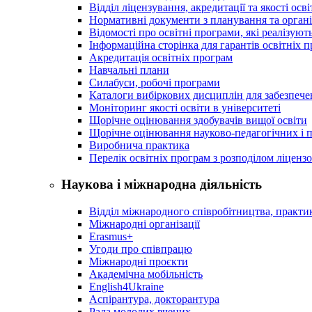
Відділ ліцензування, акредитації та якості осві
Нормативні документи з планування та організ
Відомості про освітні програми, які реалізують
Інформаційна сторінка для гарантів освітніх 
Акредитація освітніх програм
Навчальні плани
Силабуси, робочі програми
Каталоги вибіркових дисциплін для забезпеч
Моніторинг якості освіти в університеті
Щорічне оцінювання здобувачів вищої освіти
Щорічне оцінювання науково-педагогічних і п
Виробнича практика
Перелік освітніх програм з розподілoм ліцензo
Наукова і міжнародна діяльність
Відділ міжнародного співробітництва, практик
Міжнародні організації
Erasmus+
Угоди про співпрацю
Міжнародні проєкти
Академічна мобільність
English4Ukraine
Аспірантура, докторантура
Рада молодих вчених