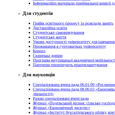
Інформаційні матеріали приймальної комісії дл
Для студентів
Графік освітнього процесу та розклади занять
Дистанційна освіта
Студентське самоврядування
Студентське життя
Умови доступності університету для навчання
Проживання в гуртожитках університету
Кернел
Скринька довіри
Програма внутрішньої академічної мобільност
Партнери пропонують працевлаштування
Для науковців
Спеціалізована вчена рада 06.01.09 «Рослинн
Спеціалізована вчена рада 08.00.03 «Економі
діяльності)»
Разові спеціалізовані вчені ради
Журнал «Подільський вісник: сільське господа
Журнал «Економічний дискурс»
Журнал «Інститут бухгалтерського обліку, конт