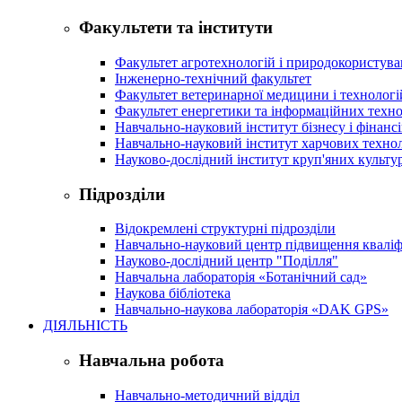
Факультети та інститути
Факультет агротехнологій і природокористув
Інженерно-технічний факультет
Факультет ветеринарної медицини і технологі
Факультет енергетики та інформаційних техно
Навчально-науковий інститут бізнесу і фінансі
Навчально-науковий інститут харчових техно
Науково-дослідний інститут круп'яних культур
Підрозділи
Відокремлені структурні підрозділи
Навчально-науковий центр підвищення кваліфі
Науково-дослідний центр "Поділля"
Навчальна лабораторія «Ботанічний сад»
Наукова бібліотека
Навчально-наукова лабораторія «DAK GPS»
ДІЯЛЬНІСТЬ
Навчальна робота
Навчально-методичний відділ