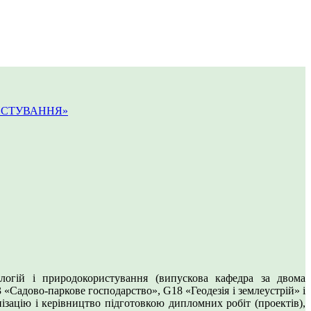
ИСТУВАННЯ»
ологій і природокористування (випускова кафедра за двома
 «Садово-паркове господарство», G18 «Геодезія і землеустрій» і
нізацію і керівництво підготовкою дипломних робіт (проектів),