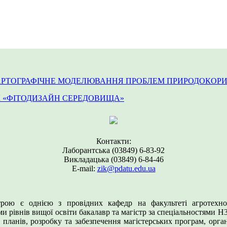
«КАРТОГРАФІЧНЕ МОДЕЛЮВАННЯ ПРОБЛЕМ ПРИРОДОКОР
 «ФІТОДИЗАЙН СЕРЕДОВИЩА»
Контакти:
Лаборантська (03849) 6-83-92
Викладацька (03849) 6-84-46
Е-mail:
zik@pdatu.edu.ua
устрою є однією з провідних кафедр на факультеті агротехн
и рівнів вищої освіти бакалавр та магістр за спеціальностями Н3
х планів, розробку та забезпечення магістерських програм, орга