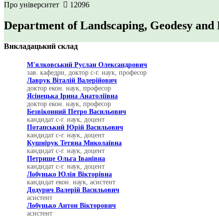
Про університет
12096
Department of Landscaping, Geodesy an
Викладацький склад
М'ялковський Руслан Олександрович
зав. кафедри, доктор с-г. наук, професор
Лаврук Віталій Валерійович
доктор екон. наук, професор
Ясінецька Ірина Анатоліївна
доктор екон. наук, професор
Безвіконний Петро Васильович
кандидат с-г. наук, доцент
Потапський Юрій Васильович
кандидат с-г. наук, доцент
Кушнірук Тетяна Миколаївна
кандидат с-г. наук, доцент
Петрище Ольга Іванівна
кандидат с-г. наук, доцент
Лобунько Юлія Вікторівна
кандидат екон. наук, асистент
Додурич Валерій Васильович
асистент
Лобунько Антон Вікторович
асистент