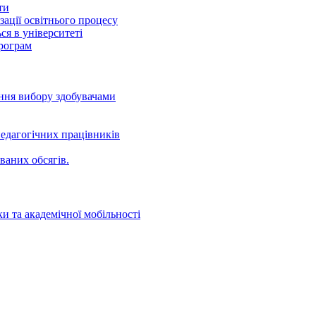
ти
ації освітнього процесу
ся в університеті
програм
ення вибору здобувачами
едагогічних працівників
ваних oбсягів.
и та академічної мобільності