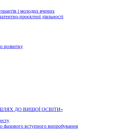
торантів і молодих вчених
патентно-проєктної діяльності
го розвитку
ШЛЯХ ДО ВИЩОЇ ОСВІТИ»
есту
го фахового вступного випробування