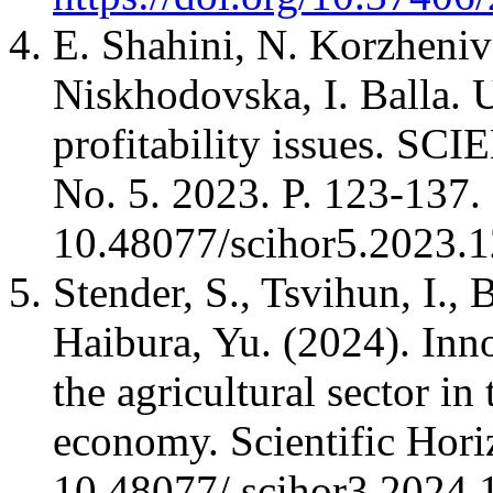
E. Shahini, N. Korzheniv
Niskhodovska, I. Balla. U
profitability issues. S
No. 5. 2023. P. 123-137.
10.48077/scihor5.2023.
Stender, S., Tsvihun, I., 
Haibura, Yu. (2024). Inn
the agricultural sector in 
economy. Scientific Hori
10.48077/ scihor3.2024.