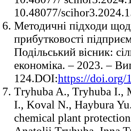
10.48077/scihor3.2024.
Методичні підходи щод
прибутковості підприєм
Подільський вісник: сіл
економіка. – 2023. – Ви
124.DOI:
https://doi.or
Тryhuba A., Tryhuba I.
I., Koval N., Haybura Yu.
chemical plant protectio
Anatolii Тryhuba, Inna 