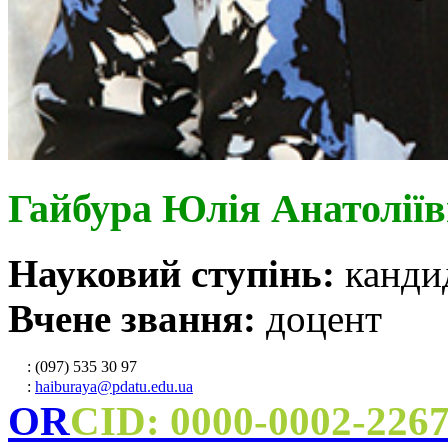
Гайбура Юлія Анатолії
Науковий ступінь:
канди
Вчене звання:
доцент
: (097) 535 30 97
:
haiburaya@pdatu.edu.ua
OR
CID: 0000-0002-226