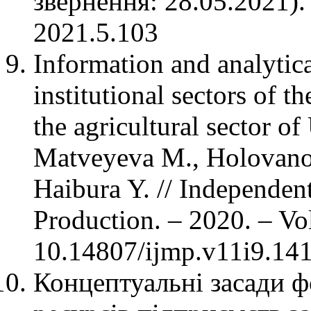
звернення: 28.05.2021)
2021.5.103
Information and analytic
institutional sectors of 
the agricultural sector o
Matveyeva M., Holovano
Haibura Y. // Independe
Production. – 2020. – Vo
10.14807/ijmp.v11i9.141
Концептуальні засади 