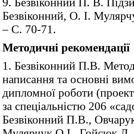
9. Безвіконний П. В. Підзи
Безвіконний, О. І. Мулярчу
– С. 70-71.
Методичні рекомендації
1. Безвіконний П.В. Мето
написання та основні ви
дипломної роботи (проект
за спеціальністю 206 «сад
Безвіконний П.В., Овчарук
Мулярчук О.І., Гойсюк Л. 