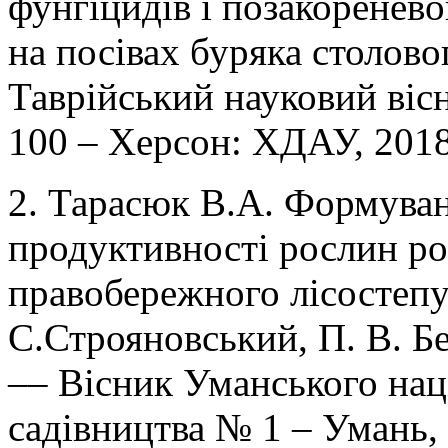
фунгіцидів і позакоренев
на посівах буряка столовог
Таврійський науковий віс
100 – Херсон: ХДАУ, 2018.
2. Тарасюк В.А. Формува
продуктивності рослин ро
правобережного лісостепу
С.Строяновський, П. В. Бе
–– Вісник Уманського нац
садівництва № 1 – Умань, 