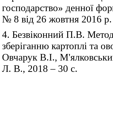
господарство» денної фор
№ 8 від 26 жовтня 2016 р.
4. Безвіконний П.В. Мето
зберіганню картоплі та ов
Овчарук В.І., М'ялковськи
Л. В., 2018 – 30 с.