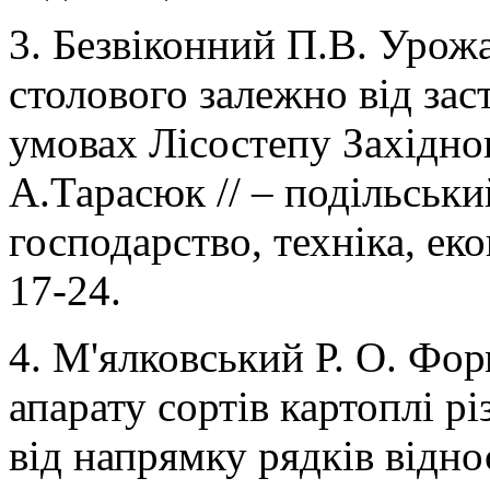
3. Безвіконний П.В. Урож
столового залежно від за
умовах Лісостепу Західног
А.Тарасюк // – подільськи
господарство, техніка, ек
17-24.
4. М'ялковський Р. О. Фо
апарату сортів картоплі р
від напрямку рядків віднос