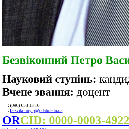
Безвіконний Петро Вас
Науковий ступінь:
канди
Вчене звання:
доцент
: (096) 653 13 16
:
bezvikonnyip@pdatu.edu.ua
OR
CID: 0000-0003-492