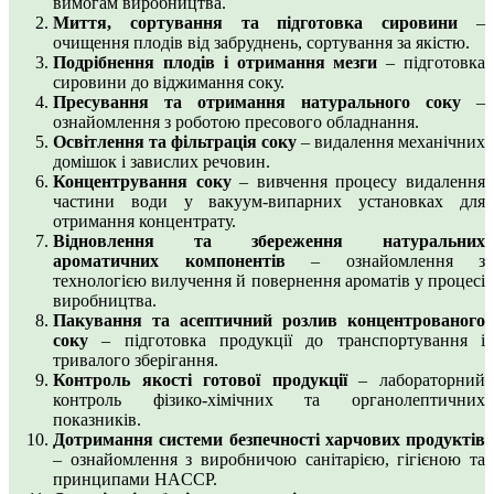
вимогам виробництва.
Миття, сортування та підготовка сировини
–
очищення плодів від забруднень, сортування за якістю.
Подрібнення плодів і отримання мезги
– підготовка
сировини до віджимання соку.
Пресування та отримання натурального соку
–
ознайомлення з роботою пресового обладнання.
Освітлення та фільтрація соку
– видалення механічних
домішок і завислих речовин.
Концентрування соку
– вивчення процесу видалення
частини води у вакуум-випарних установках для
отримання концентрату.
Відновлення та збереження натуральних
ароматичних компонентів
– ознайомлення з
технологією вилучення й повернення ароматів у процесі
виробництва.
Пакування та асептичний розлив концентрованого
соку
– підготовка продукції до транспортування і
тривалого зберігання.
Контроль якості готової продукції
– лабораторний
контроль фізико-хімічних та органолептичних
показників.
Дотримання системи безпечності харчових продуктів
– ознайомлення з виробничою санітарією, гігієною та
принципами HACCP.