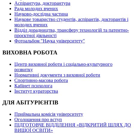
Аспірантура, докторантура
Рада молодих вчених
Науково-дослідна частина
Наукове товариство студентів, аспірантів, докторантів і
молодих вчених
Відділ дорадництва, трансферу технологій та патентно-
проєктної діяльності
Фотоальбом "Наука університету"
ВИХОВНА РОБОТА
Центр виховної роботи і соціально-культурного
розвитку
Нормативні документи з виховної роботи
Спортивно-масова робота
Кабінет психолога
Інститут кураторства
ДЛЯ АБІТУРІЄНТІВ
Приймальна комісія університету
Оголошення про вступ
ПІДГОТОВЧЕ ВІДДІЛЕННЯ «ВІДКРИТИЙ ШЛЯХ ДО
ВИЩОЇ ОСВІТИ»