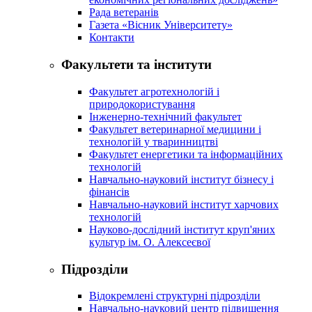
Рада ветеранів
Газета «Вісник Університету»
Контакти
Факультети та інститути
Факультет агротехнологій і
природокористування
Інженерно-технічний факультет
Факультет ветеринарної медицини і
технологій у тваринництві
Факультет енергетики та інформаційних
технологій
Навчально-науковий інститут бізнесу і
фінансів
Навчально-науковий інститут харчових
технологій
Науково-дослідний інститут круп'яних
культур ім. О. Алексеєвої
Підрозділи
Відокремлені структурні підрозділи
Навчально-науковий центр підвищення