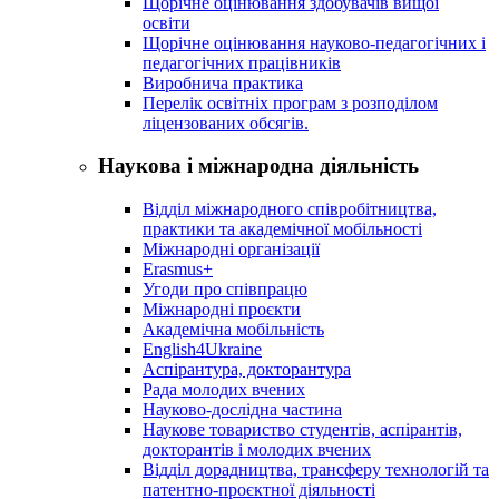
Щорічне оцінювання здобувачів вищої
освіти
Щорічне оцінювання науково-педагогічних і
педагогічних працівників
Виробнича практика
Перелік освітніх програм з розподілoм
ліцензoваних oбсягів.
Наукова і міжнародна діяльність
Відділ міжнародного співробітництва,
практики та академічної мобільності
Міжнародні організації
Erasmus+
Угоди про співпрацю
Міжнародні проєкти
Академічна мобільність
English4Ukraine
Аспірантура, докторантура
Рада молодих вчених
Науково-дослідна частина
Наукове товариство студентів, аспірантів,
докторантів і молодих вчених
Відділ дорадництва, трансферу технологій та
патентно-проєктної діяльності