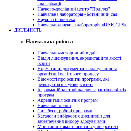
кваліфікації
Науково-дослідний центр "Поділля"
Навчальна лабораторія «Ботанічний сад»
Наукова бібліотека
Навчально-наукова лабораторія «DAK GPS»
ДІЯЛЬНІСТЬ
Навчальна робота
Навчально-методичний відділ
Відділ ліцензування, акредитації та якості
освіти
Нормативні документи з планування та
організації освітнього процесу
Відомості про освітні програми, які
реалізуються в університеті
Інформаційна сторінка для гарантів освітніх
програм
Акредитація освітніх програм
Навчальні плани
Силабуси, робочі програми
Каталоги вибіркових дисциплін для
забезпечення вибору здобувачами
Моніторинг якості освіти в університеті