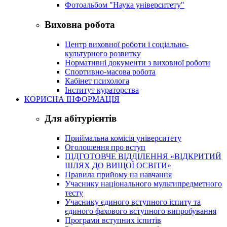
Фотоальбом "Наука університету"
Виховна робота
Центр виховної роботи і соціально-
культурного розвитку
Нормативні документи з виховної роботи
Спортивно-масова робота
Кабінет психолога
Інститут кураторства
КОРИСНА ІНФОРМАЦІЯ
Для абітурієнтів
Приймальна комісія університету
Оголошення про вступ
ПІДГОТОВЧЕ ВІДДІЛЕННЯ «ВІДКРИТИЙ
ШЛЯХ ДО ВИЩОЇ ОСВІТИ»
Правила прийому на навчання
Учаснику національного мультипредметного
тесту
Учаснику єдиного вступного іспиту та
єдиного фахового вступного випробування
Програми вступних іспитів