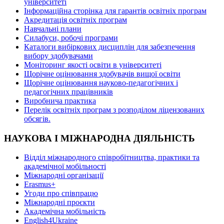
університеті
Інформаційна сторінка для гарантів освітніх програм
Акредитація освітніх програм
Навчальні плани
Силабуси, робочі програми
Каталоги вибіркових дисциплін для забезпечення
вибору здобувачами
Моніторинг якості освіти в університеті
Щорічне оцінювання здобувачів вищої освіти
Щорічне оцінювання науково-педагогічних і
педагогічних працівників
Виробнича практика
Перелік освітніх програм з розподілoм ліцензoваних
oбсягів.
НАУКОВА І МІЖНАРОДНА ДІЯЛЬНІСТЬ
Відділ міжнародного співробітництва, практики та
академічної мобільності
Міжнародні організації
Erasmus+
Угоди про співпрацю
Міжнародні проєкти
Академічна мобільність
English4Ukraine