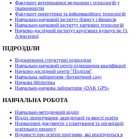
Факультет ветеринарної медицини і технологій у
тваринництві
Факультет енергетики та інформаційних технологій
Навчально-науковий інститут бізнесу і фінансів
Навчально-науковий інститут харчових технологій
Науково-дослідний інститут круп'яних культур ім. О.
Алексеєвої
ПІДРОЗДІЛИ
Відокремлені структурні підрозділи
Навчально-науковий центр підвищення кваліфікації
Науково-дослідний центр "Поділля"
Навчальна лабораторія «Ботанічний сад»
Наукова бібліотека
Навчально-наукова лабораторія «DAK GPS»
НАВЧАЛЬНА РОБОТА
Навчально-методичний відділ
Відділ ліцензування, акредитації та якості освіти
Нормативні документи з планування та організації
освітнього процесу
Відомості про освітні програми, які реалізуються в