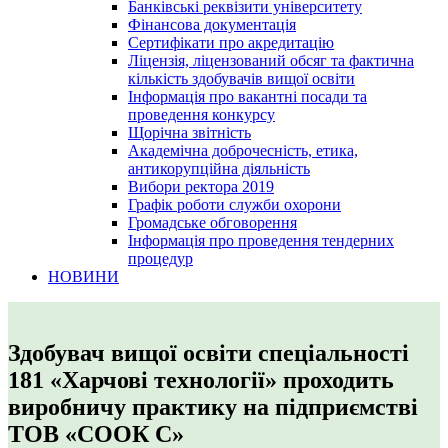
Банківські реквізити університету
Фінансова документація
Сертифікати про акредитацію
Ліцензія, ліцензований обсяг та фактична
кількість здобувачів вищої освіти
Інформація про вакантні посади та
проведення конкурсу
Щорічна звітність
Академічна доброчесність, етика,
антикорупційна діяльність
Вибори ректора 2019
Графік роботи служби охорони
Громадське обговорення
Інформація про проведення тендерних
процедур
НОВИНИ
Здобувач вищої освіти спеціальності
181 «Харчові технології» проходить
виробничу практику на підприємстві
ТОВ «СООК С»