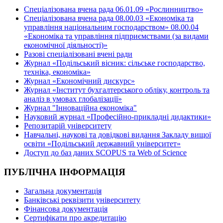
Спеціалізована вчена рада 06.01.09 «Рослинництво»
Спеціалізована вчена рада 08.00.03 «Економіка та
управління національним господарством» 08.00.04
«Економіка та управління підприємствами (за видами
економічної діяльності)»
Разові спеціалізовані вчені ради
Журнал «Подільський вісник: сільське господарство,
техніка, економіка»
Журнал «Економічний дискурс»
Журнал «Інститут бухгалтерського обліку, контроль та
аналіз в умовах глобалізації»
Журнал "Інноваційна економіка"
Науковий журнал «Професійно-прикладні дидактики»
Репозитарій університету
Навчальні, наукові та довідкові видання Закладу вищої
освіти «Подільський державний університет»
Доступ до баз даних SCOPUS та Web of Science
ПУБЛІЧНА ІНФОРМАЦІЯ
Загальна документація
Банківські реквізити університету
Фінансова документація
Сертифікати про акредитацію