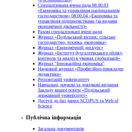
Спеціалізована вчена рада 08.00.03
«Економіка та управління національним
господарством» 08.00.04 «Економіка та
управління підприємствами (за видами
економічної діяльності)»
Разові спеціалізовані вчені ради
Журнал «Подільський вісник: сільське
господарство, техніка, економіка»
Журнал «Економічний дискурс»
Журнал «Інститут бухгалтерського обліку,
контроль та аналіз в умовах глобалізації»
Журнал "Інноваційна економіка"
Науковий журнал «Професійно-прикладні
дидактики»
Репозитарій університету
Навчальні, наукові та довідкові видання
Закладу вищої освіти «Подільський
державний університет»
Доступ до баз даних SCOPUS та Web of
Science
Публічна інформація
Загальна документація