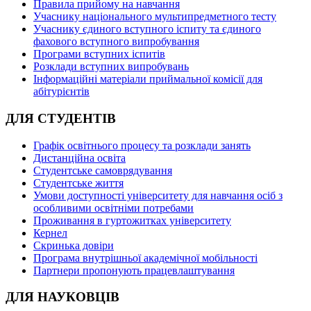
Правила прийому на навчання
Учаснику національного мультипредметного тесту
Учаснику єдиного вступного іспиту та єдиного
фахового вступного випробування
Програми вступних іспитів
Розклади вступних випробувань
Інформаційні матеріали приймальної комісії для
абітурієнтів
ДЛЯ СТУДЕНТІВ
Графік освітнього процесу та розклади занять
Дистанційна освіта
Студентське самоврядування
Студентське життя
Умови доступності університету для навчання осіб з
особливими освітніми потребами
Проживання в гуртожитках університету
Кернел
Скринька довіри
Програма внутрішньої академічної мобільності
Партнери пропонують працевлаштування
ДЛЯ НАУКОВЦІВ