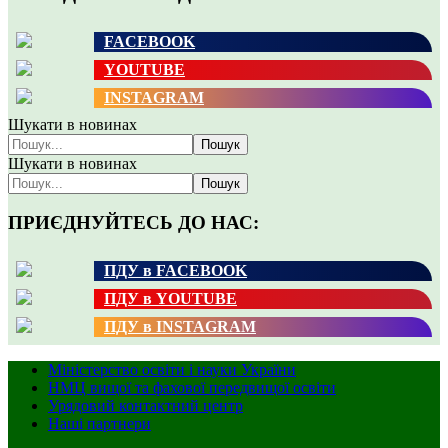
FACEBOOK
YOUTUBE
INSTAGRAM
Шукати в новинах
Пошук
Шукати в новинах
Пошук
ПРИЄДНУЙТЕСЬ ДО НАС:
ПДУ в FACEBOOK
ПДУ в YOUTUBE
ПДУ в INSTAGRAM
Міністерство освіти і науки України
НМЦ вищої та фахової передвищої освіти
Урядовий контактний центр
Наші партнери