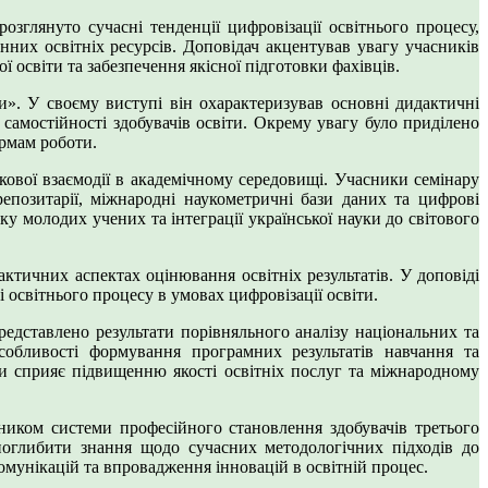
розглянуто сучасні тенденції цифровізації освітнього процесу,
них освітніх ресурсів. Доповідач акцентував увагу учасників
освіти та забезпечення якісної підготовки фахівців.
». У своєму виступі він охарактеризував основні дидактичні
 самостійності здобувачів освіти. Окрему увагу було приділено
ормам роботи.
кової взаємодії в академічному середовищі. Учасники семінару
репозитарії, міжнародні наукометричні бази даних та цифрові
у молодих учених та інтеграції української науки до світового
актичних аспектах оцінювання освітніх результатів. У доповіді
 освітнього процесу в умовах цифровізації освіти.
едставлено результати порівняльного аналізу національних та
особливості формування програмних результатів навчання та
ми сприяє підвищенню якості освітніх послуг та міжнародному
иком системи професійного становлення здобувачів третього
 поглибити знання щодо сучасних методологічних підходів до
омунікацій та впровадження інновацій в освітній процес.