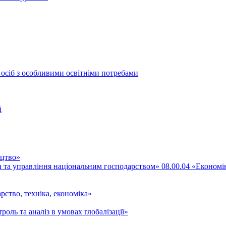
 осіб з особливими освітніми потребами
і
ицтво»
ка та управління національним господарством» 08.00.04 «Економі
рство, техніка, економіка»
роль та аналіз в умовах глобалізації»