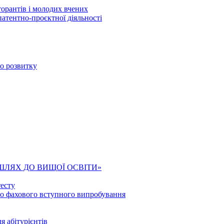
торантів і молодих вчених
патентно-проєктної діяльності
го розвитку
ШЛЯХ ДО ВИЩОЇ ОСВІТИ»
есту
го фахового вступного випробування
я абітурієнтів