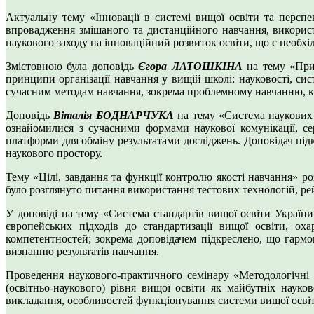
Актуальну тему «Інновації в системі вищої освіти та перспе
впровадження змішаного та дистанційного навчання, використ
наукового заходу на інноваційний розвиток освіти, що є необх
Змістовною була доповідь
Єгора ЛАТОШКІНА
на тему «Прин
принципи організації навчання у вищій школі: науковості, сис
сучасним методам навчання, зокрема проблемному навчанню, ке
Доповідь
Віталія БОДНАРЧУКА
на тему «Система наукових 
ознайомилися з сучасними формами наукової комунікації, сер
платформи для обміну результатами досліджень. Доповідач підк
наукового простору.
Тему «Цілі, завдання та функції контролю якості навчання» р
було розглянуто питання використання тестових технологій, ре
У доповіді на тему «Система стандартів вищої освіти Україн
європейських підходів до стандартизації вищої освіти, ох
компетентностей; зокрема доповідачем підкреслено, що гармо
визнанню результатів навчання.
Проведення наукового-практичного семінару «Методологічні
(освітньо-наукового) рівня вищої освіти як майбутніх наук
викладання, особливостей функціонування системи вищої освіти