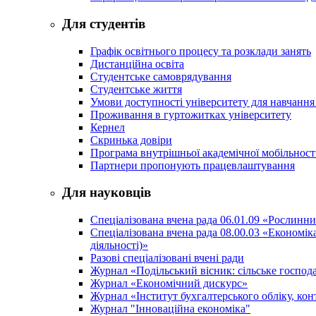
Для студентів
Графік освітнього процесу та розклади занять
Дистанційна освіта
Студентське самоврядування
Студентське життя
Умови доступності університету для навчання
Проживання в гуртожитках університету
Кернел
Скринька довіри
Програма внутрішньої академічної мобільност
Партнери пропонують працевлаштування
Для науковців
Спеціалізована вчена рада 06.01.09 «Рослинн
Спеціалізована вчена рада 08.00.03 «Економі
діяльності)»
Разові спеціалізовані вчені ради
Журнал «Подільський вісник: сільське господа
Журнал «Економічний дискурс»
Журнал «Інститут бухгалтерського обліку, конт
Журнал "Інноваційна економіка"