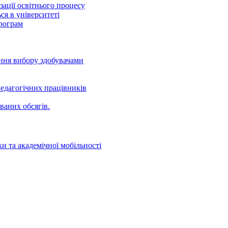
ації освітнього процесу
ся в університеті
програм
ення вибору здобувачами
едагогічних працівників
ваних oбсягів.
и та академічної мобільності