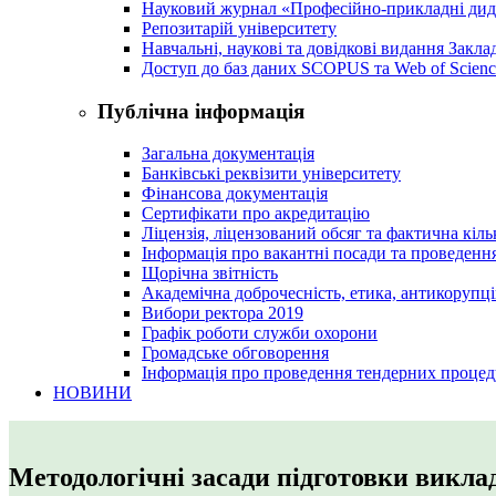
Науковий журнал «Професійно-прикладні ди
Репозитарій університету
Навчальні, наукові та довідкові видання Закл
Доступ до баз даних SCOPUS та Web of Scienc
Публічна інформація
Загальна документація
Банківські реквізити університету
Фінансова документація
Сертифікати про акредитацію
Ліцензія, ліцензований обсяг та фактична кіль
Інформація про вакантні посади та проведенн
Щорічна звітність
Академічна доброчесність, етика, антикорупці
Вибори ректора 2019
Графік роботи служби охорони
Громадське обговорення
Інформація про проведення тендерних процед
НОВИНИ
Методологічні засади підготовки викла