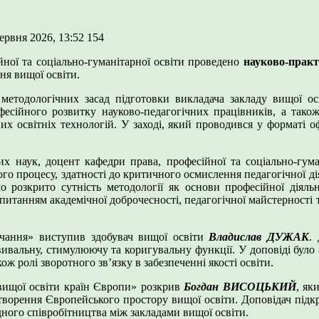
червня 2026, 13:52
154
ної та соціально-гуманітарної освіти проведено
науково-практ
вня вищої освіти.
етодологічних засад підготовки викладача закладу вищої осві
офесійного розвитку науково-педагогічних працівників, а тако
х освітніх технологій. У заході, який проводився у форматі о
их наук, доцент кафедри права, професійної та соціально-гум
го процесу, здатності до критичного осмислення педагогічної ді
 розкрито сутність методології як основи професійної діяльн
о питанням академічної доброчесності, педагогічної майстерності
авчання» виступив здобувач вищої освіти
Владислав ДУЖАК
.
звивальну, стимулюючу та коригувальну функції. У доповіді бул
ож ролі зворотного зв’язку в забезпеченні якості освіти.
ї вищої освіти країн Європи» розкрив
Богдан ВИСОЦЬКИЙ
, як
творення Європейського простору вищої освіти. Доповідач підкр
дного співробітництва між закладами вищої освіти.