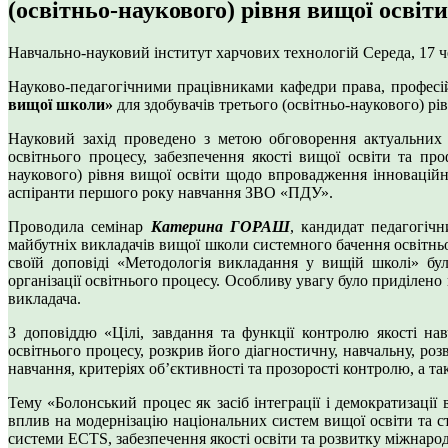
(освітньо-наукового) рівня вищої освіти
Навчально-науковий інститут харчових технологій
Середа, 17 
Науково-педагогічними працівниками кафедри права, професій
вищої школи»
для здобувачів третього (освітньо-наукового) рі
Науковий захід проведено з метою обговорення актуальних м
освітнього процесу, забезпечення якості вищої освіти та пр
наукового) рівня вищої освіти щодо впровадження інноваційни
аспіранти першого року навчання ЗВО «ПДУ».
Проводила семінар
Катерина ГОРАШ
, кандидат педагогічн
майбутніх викладачів вищої школи системного бачення освітньо
своїй доповіді «Методологія викладання у вищій школі» було
організації освітнього процесу. Особливу увагу було приділен
викладача.
З доповіддю «Цілі, завдання та функції контролю якості н
освітнього процесу, розкрив його діагностичну, навчальну, ро
навчання, критеріях об’єктивності та прозорості контролю, а так
Тему «Болонський процес як засіб інтеграції і демократизаці
вплив на модернізацію національних систем вищої освіти та с
системи ECTS, забезпечення якості освіти та розвитку міжнаро