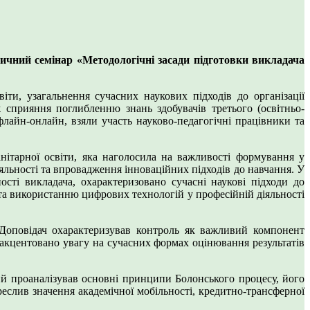
ичний семінар «Методологічні засади підготовки викладача
ти, узагальнення сучасних наукових підходів до організації
ж сприяння поглибленню знань здобувачів третього (освітньо-
флайн-онлайн, взяли участь науково-педагогічні працівники та
анітарної освіти, яка наголосила на важливості формування у
яльності та впровадження інноваційних підходів до навчання. У
ості викладача, охарактеризовано сучасні наукові підходи до
 та використанню цифрових технологій у професійній діяльності
 Доповідач охарактеризував контроль як важливий компонент
о акцентовано увагу на сучасних формах оцінювання результатів
ий проаналізував основні принципи Болонського процесу, його
еслив значення академічної мобільності, кредитно-трансферної