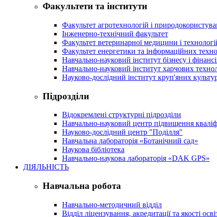
Факультети та інститути
Факультет агротехнологій і природокористув
Інженерно-технічний факультет
Факультет ветеринарної медицини і технологі
Факультет енергетики та інформаційних техно
Навчально-науковий інститут бізнесу і фінансі
Навчально-науковий інститут харчових техно
Науково-дослідний інститут круп'яних культур
Підрозділи
Відокремлені структурні підрозділи
Навчально-науковий центр підвищення кваліфі
Науково-дослідний центр "Поділля"
Навчальна лабораторія «Ботанічний сад»
Наукова бібліотека
Навчально-наукова лабораторія «DAK GPS»
ДІЯЛЬНІСТЬ
Навчальна робота
Навчально-методичний відділ
Відділ ліцензування, акредитації та якості осві