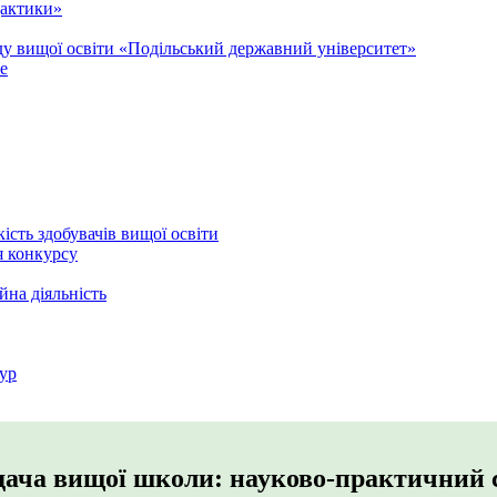
дактики»
аду вищої освіти «Подільський державний університет»
e
кість здобувачів вищої освіти
я конкурсу
йна діяльність
ур
дача вищої школи: науково-практичний с