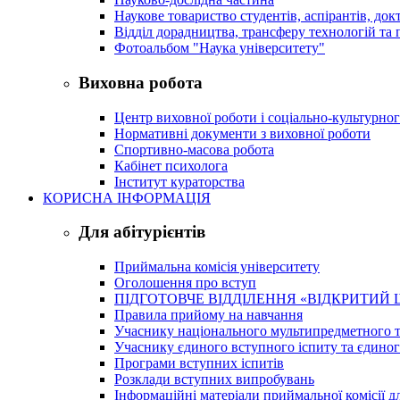
Наукове товариство студентів, аспірантів, док
Відділ дорадництва, трансферу технологій та 
Фотоальбом "Наука університету"
Виховна робота
Центр виховної роботи і соціально-культурно
Нормативні документи з виховної роботи
Спортивно-масова робота
Кабінет психолога
Інститут кураторства
КОРИСНА ІНФОРМАЦІЯ
Для абітурієнтів
Приймальна комісія університету
Оголошення про вступ
ПІДГОТОВЧЕ ВІДДІЛЕННЯ «ВІДКРИТИЙ 
Правила прийому на навчання
Учаснику національного мультипредметного т
Учаснику єдиного вступного іспиту та єдино
Програми вступних іспитів
Розклади вступних випробувань
Інформаційні матеріали приймальної комісії дл