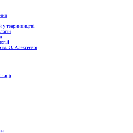
ання
й у тваринництві
логій
в
логій
 ім. О. Алексеєвої
кації
ти