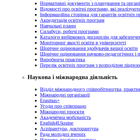
Нормативні документи з планування та організ
Відомості про освітні програми, які реалізують
Інформаційна сторінка для гарантів освітніх 
Акредитація освітніх програм
Навчальні плани
Силабуси, робочі програми
Каталоги вибіркових дисциплін для забезпеч
Моніторинг якості освіти в університеті
Щорічне оцінювання здобувачів вищої освіти
Щорічне оцінювання науково-педагогічних і п
Виробнича практика
Перелік освітніх програм з розподілoм ліцензo
Наукова і міжнародна діяльність
Відділ міжнародного співробітництва, практик
Міжнародні організації
Erasmus+
Угоди про співпрацю
Міжнародні проєкти
Академічна мобільність
English4Ukraine
Аспірантура, докторантура
Рада молодих вчених
Науково-дослідна частина