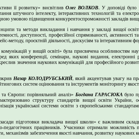
ктиви її розвитку» висвітлив
Олег ВОЛКОВ
. У доповіді було 
ання штучного інтелекту, інтерактивних технологій та електрон
ідною умовою підвищення конкурентоспроможності закладів вищої 
ципи та методи викладання і навчання у закладі вищої освіти
темності, доступності, професійної спрямованості, активності та
йс-методу, проєктній діяльності, дискусіям та інтерактивним ф
комунікацій у вищій освіті» була присвячена особливостям нау
ед яких конференції, семінари, наукові видання, електронні 
реслив значення наукових комунікацій для професійного розвитк
озкрив
Назар КОЛОДРУБСЬКИЙ
, який акцентував увагу на пр
йтингових систем оцінювання та інструментів моніторингу якості
и та Європи: порівняльний аналіз»
Богдана ГАРАСЮКА
було пр
арактеризовано структуру стандартів вищої освіти України, 
нізація української системи освіти з європейськими стандарта
 засади підготовки викладача вищої школи» є важливим складн
ово-педагогічних працівників. Учасники отримали можливість
, механізмів забезпечення якості навчання, розвитку наукових к