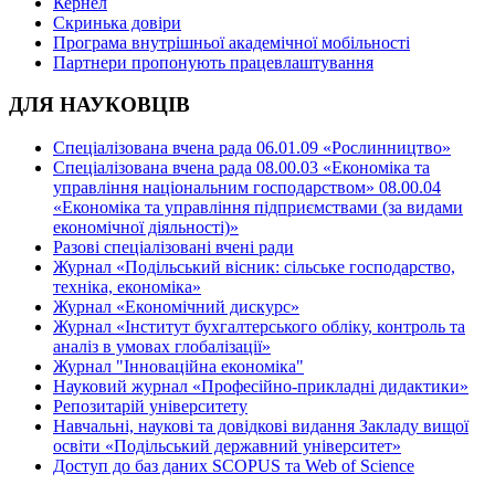
Кернел
Скринька довіри
Програма внутрішньої академічної мобільності
Партнери пропонують працевлаштування
ДЛЯ НАУКОВЦІВ
Спеціалізована вчена рада 06.01.09 «Рослинництво»
Спеціалізована вчена рада 08.00.03 «Економіка та
управління національним господарством» 08.00.04
«Економіка та управління підприємствами (за видами
економічної діяльності)»
Разові спеціалізовані вчені ради
Журнал «Подільський вісник: сільське господарство,
техніка, економіка»
Журнал «Економічний дискурс»
Журнал «Інститут бухгалтерського обліку, контроль та
аналіз в умовах глобалізації»
Журнал "Інноваційна економіка"
Науковий журнал «Професійно-прикладні дидактики»
Репозитарій університету
Навчальні, наукові та довідкові видання Закладу вищої
освіти «Подільський державний університет»
Доступ до баз даних SCOPUS та Web of Science