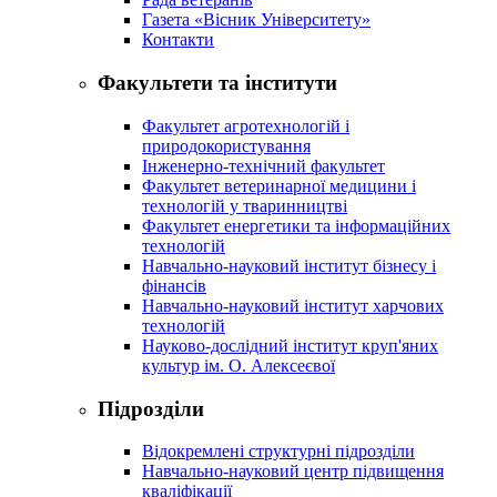
Газета «Вісник Університету»
Контакти
Факультети та інститути
Факультет агротехнологій і
природокористування
Інженерно-технічний факультет
Факультет ветеринарної медицини і
технологій у тваринництві
Факультет енергетики та інформаційних
технологій
Навчально-науковий інститут бізнесу і
фінансів
Навчально-науковий інститут харчових
технологій
Науково-дослідний інститут круп'яних
культур ім. О. Алексеєвої
Підрозділи
Відокремлені структурні підрозділи
Навчально-науковий центр підвищення
кваліфікації