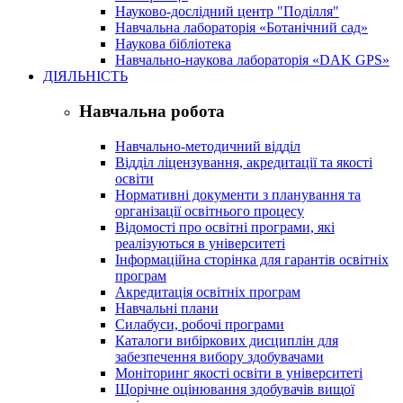
Науково-дослідний центр "Поділля"
Навчальна лабораторія «Ботанічний сад»
Наукова бібліотека
Навчально-наукова лабораторія «DAK GPS»
ДІЯЛЬНІСТЬ
Навчальна робота
Навчально-методичний відділ
Відділ ліцензування, акредитації та якості
освіти
Нормативні документи з планування та
організації освітнього процесу
Відомості про освітні програми, які
реалізуються в університеті
Інформаційна сторінка для гарантів освітніх
програм
Акредитація освітніх програм
Навчальні плани
Силабуси, робочі програми
Каталоги вибіркових дисциплін для
забезпечення вибору здобувачами
Моніторинг якості освіти в університеті
Щорічне оцінювання здобувачів вищої