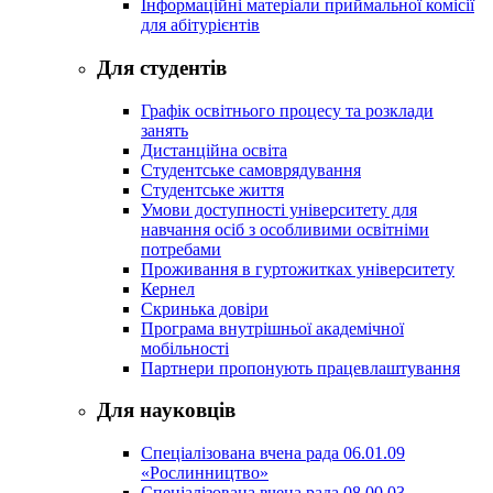
Інформаційні матеріали приймальної комісії
для абітурієнтів
Для студентів
Графік освітнього процесу та розклади
занять
Дистанційна освіта
Студентське самоврядування
Студентське життя
Умови доступності університету для
навчання осіб з особливими освітніми
потребами
Проживання в гуртожитках університету
Кернел
Скринька довіри
Програма внутрішньої академічної
мобільності
Партнери пропонують працевлаштування
Для науковців
Спеціалізована вчена рада 06.01.09
«Рослинництво»
Спеціалізована вчена рада 08.00.03