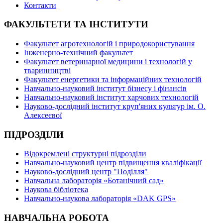
Контакти
ФАКУЛЬТЕТИ ТА ІНСТИТУТИ
Факультет агротехнологій і природокористування
Інженерно-технічний факультет
Факультет ветеринарної медицини і технологій у
тваринництві
Факультет енергетики та інформаційних технологій
Навчально-науковий інститут бізнесу і фінансів
Навчально-науковий інститут харчових технологій
Науково-дослідний інститут круп'яних культур ім. О.
Алексеєвої
ПІДРОЗДІЛИ
Відокремлені структурні підрозділи
Навчально-науковий центр підвищення кваліфікації
Науково-дослідний центр "Поділля"
Навчальна лабораторія «Ботанічний сад»
Наукова бібліотека
Навчально-наукова лабораторія «DAK GPS»
НАВЧАЛЬНА РОБОТА