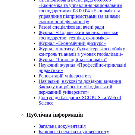
«Економіка та управління національним
господарством» 08.00.04 «Економіка та
управління підприємствами (за видами
економічної діяльності)»
Разові спеціалізовані вчені ради
Журнал «Подільський вісник: сільське
господарство, техніка, економіка»
Журнал «Економічний дискурс»
Журнал «Інститут бухгалтерського обліку,
контроль та аналіз в умовах глобалізації»
Журнал "Інноваційна економіка"
Науковий журнал «Професійно-прикладні
дидактики»
Репозитарій університету
Навчальні, наукові та довідкові видання
Закладу вищої освіти «Подільський
державний університет»
Доступ до баз даних SCOPUS та Web of
Science
Публічна інформація
Загальна документація
Банківські реквізити університету