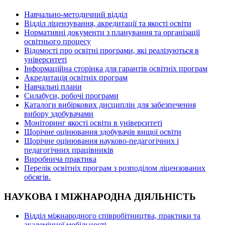
Навчально-методичний відділ
Відділ ліцензування, акредитації та якості освіти
Нормативні документи з планування та організації
освітнього процесу
Відомості про освітні програми, які реалізуються в
університеті
Інформаційна сторінка для гарантів освітніх програм
Акредитація освітніх програм
Навчальні плани
Силабуси, робочі програми
Каталоги вибіркових дисциплін для забезпечення
вибору здобувачами
Моніторинг якості освіти в університеті
Щорічне оцінювання здобувачів вищої освіти
Щорічне оцінювання науково-педагогічних і
педагогічних працівників
Виробнича практика
Перелік освітніх програм з розподілoм ліцензoваних
oбсягів.
НАУКОВА І МІЖНАРОДНА ДІЯЛЬНІСТЬ
Відділ міжнародного співробітництва, практики та
академічної мобільності