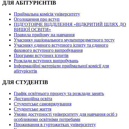
ДЛЯ АБІТУРІЄНТІВ
Приймальна комісія університету
Оголошення про вступ
ПІДГОТОВЧЕ ВІДДІЛЕННЯ «ВІДКРИТИЙ ШЛЯХ ДО
ВИЩОЇ ОСВІТИ»
Правила прийому на навчання
Учаснику національного мультипредметного тесту
Учаснику єдиного вступного іспиту та єдиного
фахового вступного випробування
Програми вступних іспитів
Розклади вступних випробувань
Інформаційні матеріали приймальної комісії для
абітурієнтів
ДЛЯ СТУДЕНТІВ
Графік освітнього процесу та розклади занять
Дистанційна освіта
Студентське самоврядування
Студентське життя
Умови доступності університету для навчання осіб з
особливими освітніми потребами
Проживання в гуртожитках університету