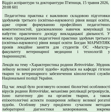
Відділ аспірантури та докторантури
П'ятниця, 15 травня 2026,
20:08
601
Педагогічна практика є важливою складовою підготовки
здобувачів третього (освітньо-наукового) рівня вищої освіти,
адже сприяє формуванню професійних педагогічних
компетентностей, удосконаленню навичок комунікації та
набуттю практичного досвіду викладацької діяльності. У
межах проходження педагогічної практики здобувач третього
(освітньо-наукового) рівня вищої освіти Богдан МАРМУЛЯК
провів лекційне заняття для студентів ОС «Магістр»
факультету ветеринарної медицини і технологій у
тваринництві.
Лекція на тему «Характеристика родини
Retroviridae
. Збудник
лейкозу великої рогатої худоби» відбулася на кафедрі гігієни
тварин та ветеринарного забезпечення кінологічної служби
Національної поліції України.
Під час лекції було розглянуто основні біологічні особливості
вірусів родини
Retroviridae
, механізми реплікації ретровірусів,
їхню патогенну дію на організм тварин, а також
епізоотологічні аспекти поширення лейкозу великої рогатої
худоби. Особливу увагу приділено сучасним методам
лабораторної діагностики захворювання, зокрема