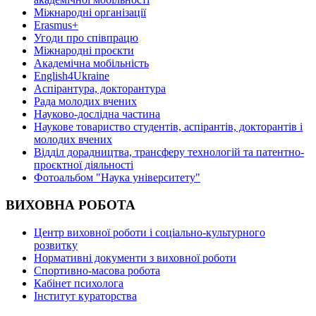
Міжнародні організації
Erasmus+
Угоди про співпрацю
Міжнародні проєкти
Академічна мобільність
English4Ukraine
Аспірантура, докторантура
Рада молодих вчених
Науково-дослідна частина
Наукове товариство студентів, аспірантів, докторантів і
молодих вчених
Відділ дорадництва, трансферу технологій та патентно-
проєктної діяльності
Фотоальбом "Наука університету"
ВИХОВНА РОБОТА
Центр виховної роботи і соціально-культурного
розвитку
Нормативні документи з виховної роботи
Спортивно-масова робота
Кабінет психолога
Інститут кураторства