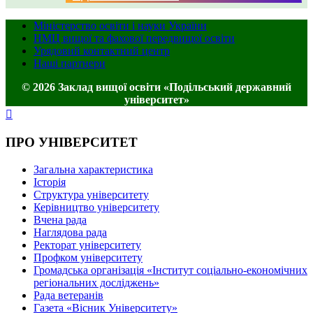
Міністерство освіти і науки України
НМЦ вищої та фахової передвищої освіти
Урядовий контактний центр
Наші партнери
© 2026 Заклад вищої освіти «Подільський державний
університет»
ПРО УНІВЕРСИТЕТ
Загальна характеристика
Історія
Структура університету
Керівництво університету
Вчена рада
Наглядова рада
Ректорат університету
Профком університету
Громадська організація «Інститут соціально-економічних
регіональних досліджень»
Рада ветеранів
Газета «Вісник Університету»