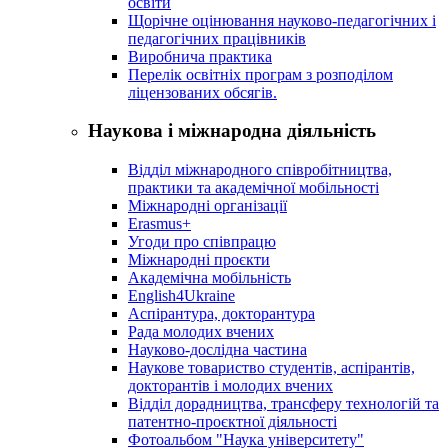
освіти
Щорічне оцінювання науково-педагогічних і
педагогічних працівників
Виробнича практика
Перелік освітніх програм з розподілoм
ліцензoваних oбсягів.
Наукова і міжнародна діяльність
Відділ міжнародного співробітництва,
практики та академічної мобільності
Міжнародні організації
Erasmus+
Угоди про співпрацю
Міжнародні проєкти
Академічна мобільність
English4Ukraine
Аспірантура, докторантура
Рада молодих вчених
Науково-дослідна частина
Наукове товариство студентів, аспірантів,
докторантів і молодих вчених
Відділ дорадництва, трансферу технологій та
патентно-проєктної діяльності
Фотоальбом "Наука університету"