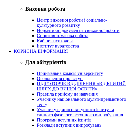
Виховна робота
Центр виховної роботи і соціально-
культурного розвитку
Нормативні документи з виховної роботи
Спортивно-масова робота
Кабінет психолога
Інститут кураторства
КОРИСНА ІНФОРМАЦІЯ
Для абітурієнтів
Приймальна комісія університету
Оголошення про вступ
ПІДГОТОВЧЕ ВІДДІЛЕННЯ «ВІДКРИТИЙ
ШЛЯХ ДО ВИЩОЇ ОСВІТИ»
Правила прийому на навчання
Учаснику національного мультипредметного
тесту
Учаснику єдиного вступного іспиту та
єдиного фахового вступного випробування
Програми вступних іспитів
Розклади вступних випробувань