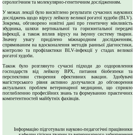
серологічним та молекулярно-генетичним дослідженням.
У межах лекції було висвітлено результати сучасних наукових
досліджень щодо вірусу лейкозу великої рогатої худоби (BLV).
Зокрема, обговорено новітні дані про генетичну мінливість
збудника, шляхи вертикальної та горизонтальної передачі
інфекції, а також вплив вірусу на імунну систему тварин.
Значну увагу приділено міжнародним дослідженням,
спрямованим на вдосконалення методів ранньої діагностики,
контролю та профілактики BLV-інфекції у стадах великої
рогатої худоби.
Також було розглянуто сучасні підходи до оздоровлення
господарств від лейкозу ВРХ, питання біобезпеки та
перспективи створення ефективних вакцин. Здобувачі
магістерського рівня активно долучалися до обговорення
актуальних проблем ветеринарної медицини, що сприяло
поглибленню професійних знань та формуванню практичних
компетентностей майбутніх фахівців.
Інформацію підготували науково-педагогічні працівники
кафедри гігієни тварин та ветеринарного забезпечення