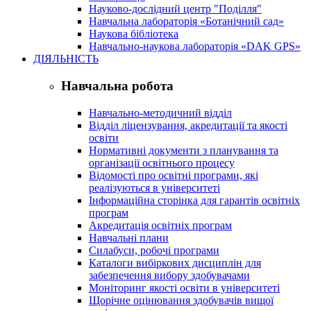
Науково-дослідний центр "Поділля"
Навчальна лабораторія «Ботанічний сад»
Наукова бібліотека
Навчально-наукова лабораторія «DAK GPS»
ДІЯЛЬНІСТЬ
Навчальна робота
Навчально-методичний відділ
Відділ ліцензування, акредитації та якості
освіти
Нормативні документи з планування та
організації освітнього процесу
Відомості про освітні програми, які
реалізуються в університеті
Інформаційна сторінка для гарантів освітніх
програм
Акредитація освітніх програм
Навчальні плани
Силабуси, робочі програми
Каталоги вибіркових дисциплін для
забезпечення вибору здобувачами
Моніторинг якості освіти в університеті
Щорічне оцінювання здобувачів вищої