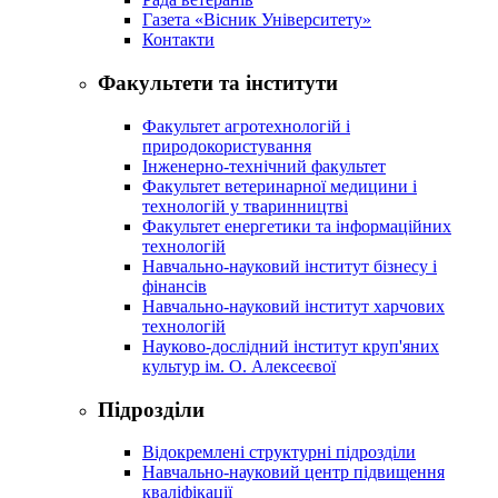
Газета «Вісник Університету»
Контакти
Факультети та інститути
Факультет агротехнологій і
природокористування
Інженерно-технічний факультет
Факультет ветеринарної медицини і
технологій у тваринництві
Факультет енергетики та інформаційних
технологій
Навчально-науковий інститут бізнесу і
фінансів
Навчально-науковий інститут харчових
технологій
Науково-дослідний інститут круп'яних
культур ім. О. Алексеєвої
Підрозділи
Відокремлені структурні підрозділи
Навчально-науковий центр підвищення
кваліфікації