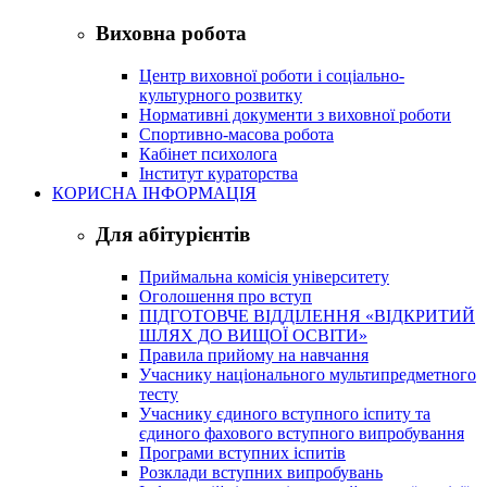
Виховна робота
Центр виховної роботи і соціально-
культурного розвитку
Нормативні документи з виховної роботи
Спортивно-масова робота
Кабінет психолога
Інститут кураторства
КОРИСНА ІНФОРМАЦІЯ
Для абітурієнтів
Приймальна комісія університету
Оголошення про вступ
ПІДГОТОВЧЕ ВІДДІЛЕННЯ «ВІДКРИТИЙ
ШЛЯХ ДО ВИЩОЇ ОСВІТИ»
Правила прийому на навчання
Учаснику національного мультипредметного
тесту
Учаснику єдиного вступного іспиту та
єдиного фахового вступного випробування
Програми вступних іспитів
Розклади вступних випробувань