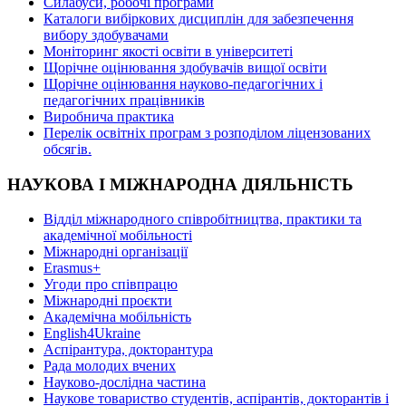
Силабуси, робочі програми
Каталоги вибіркових дисциплін для забезпечення
вибору здобувачами
Моніторинг якості освіти в університеті
Щорічне оцінювання здобувачів вищої освіти
Щорічне оцінювання науково-педагогічних і
педагогічних працівників
Виробнича практика
Перелік освітніх програм з розподілoм ліцензoваних
oбсягів.
НАУКОВА І МІЖНАРОДНА ДІЯЛЬНІСТЬ
Відділ міжнародного співробітництва, практики та
академічної мобільності
Міжнародні організації
Erasmus+
Угоди про співпрацю
Міжнародні проєкти
Академічна мобільність
English4Ukraine
Аспірантура, докторантура
Рада молодих вчених
Науково-дослідна частина
Наукове товариство студентів, аспірантів, докторантів і