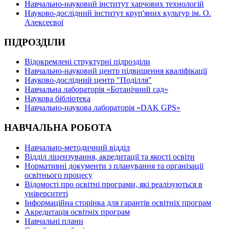
Навчально-науковий інститут харчових технологій
Науково-дослідний інститут круп'яних культур ім. О.
Алексеєвої
ПІДРОЗДІЛИ
Відокремлені структурні підрозділи
Навчально-науковий центр підвищення кваліфікації
Науково-дослідний центр "Поділля"
Навчальна лабораторія «Ботанічний сад»
Наукова бібліотека
Навчально-наукова лабораторія «DAK GPS»
НАВЧАЛЬНА РОБОТА
Навчально-методичний відділ
Відділ ліцензування, акредитації та якості освіти
Нормативні документи з планування та організації
освітнього процесу
Відомості про освітні програми, які реалізуються в
університеті
Інформаційна сторінка для гарантів освітніх програм
Акредитація освітніх програм
Навчальні плани