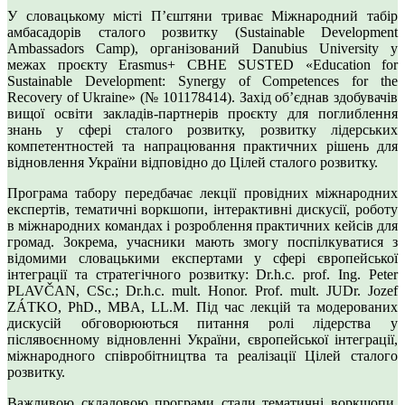
У словацькому місті П’єштяни триває Міжнародний табір
амбасадорів сталого розвитку (Sustainable Development
Ambassadors Camp), організований Danubius University у
межах проєкту Erasmus+ CBHE SUSTED «Education for
Sustainable Development: Synergy of Competences for the
Recovery of Ukraine» (№ 101178414). Захід об’єднав здобувачів
вищої освіти закладів-партнерів проєкту для поглиблення
знань у сфері сталого розвитку, розвитку лідерських
компетентностей та напрацювання практичних рішень для
відновлення України відповідно до Цілей сталого розвитку.
Програма табору передбачає лекції провідних міжнародних
експертів, тематичні воркшопи, інтерактивні дискусії, роботу
в міжнародних командах і розроблення практичних кейсів для
громад. Зокрема, учасники мають змогу поспілкуватися з
відомими словацькими експертами у сфері європейської
інтеграції та стратегічного розвитку: Dr.h.c. prof. Ing. Peter
PLAVČAN, CSc.; Dr.h.c. mult. Honor. Prof. mult. JUDr. Jozef
ZÁTKO, PhD., MBA, LL.M. Під час лекцій та модерованих
дискусій обговорюються питання ролі лідерства у
післявоєнному відновленні України, європейської інтеграції,
міжнародного співробітництва та реалізації Цілей сталого
розвитку.
Важливою складовою програми стали тематичні воркшопи,