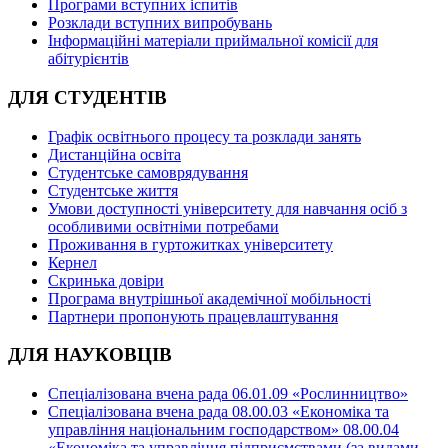
Програми вступних іспитів
Розклади вступних випробувань
Інформаційні матеріали приймальної комісії для
абітурієнтів
ДЛЯ СТУДЕНТІВ
Графік освітнього процесу та розклади занять
Дистанційна освіта
Студентське самоврядування
Студентське життя
Умови доступності університету для навчання осіб з
особливими освітніми потребами
Проживання в гуртожитках університету
Кернел
Скринька довіри
Програма внутрішньої академічної мобільності
Партнери пропонують працевлаштування
ДЛЯ НАУКОВЦІВ
Спеціалізована вчена рада 06.01.09 «Рослинництво»
Спеціалізована вчена рада 08.00.03 «Економіка та
управління національним господарством» 08.00.04
«Економіка та управління підприємствами (за видами