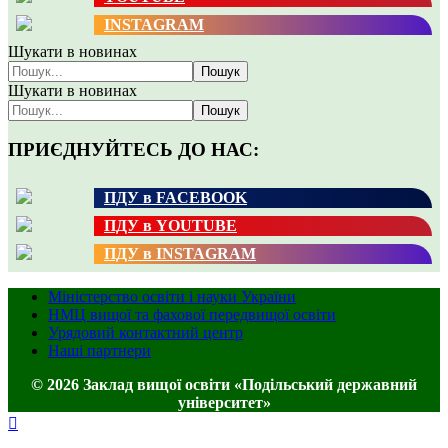
INSTAGRAM
Шукати в новинах
Пошук
Шукати в новинах
Пошук
ПРИЄДНУЙТЕСЬ ДО НАС:
ПДУ в FACEBOOK
ПДУ в YOUTUBE
ПДУ в INSTAGRAM
Міністерство освіти і науки України
НМЦ вищої та фахової передвищої освіти
Урядовий контактний центр
Наші партнери
© 2026 Заклад вищої освіти «Подільський державний
університет»