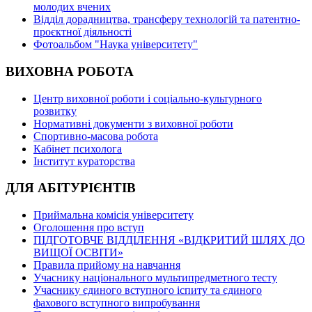
молодих вчених
Відділ дорадництва, трансферу технологій та патентно-
проєктної діяльності
Фотоальбом "Наука університету"
ВИХОВНА РОБОТА
Центр виховної роботи і соціально-культурного
розвитку
Нормативні документи з виховної роботи
Спортивно-масова робота
Кабінет психолога
Інститут кураторства
ДЛЯ АБІТУРІЄНТІВ
Приймальна комісія університету
Оголошення про вступ
ПІДГОТОВЧЕ ВІДДІЛЕННЯ «ВІДКРИТИЙ ШЛЯХ ДО
ВИЩОЇ ОСВІТИ»
Правила прийому на навчання
Учаснику національного мультипредметного тесту
Учаснику єдиного вступного іспиту та єдиного
фахового вступного випробування