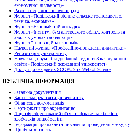
економічної діяльності)»
Разові спеціалізовані вчені ради
Журнал «Подільський вісник: сільське господарство,
техніка, економіка»
Журнал «Економічний дискурс»
Журнал «Інститут бухгалтерського обліку, контроль та
аналіз в умовах глобалізації»
Журнал "Інноваційна економіка"
Науковий журнал «Професійно-прикладні дидактики»
Репозитарій університету
Навчальні, наукові та довідкові видання Закладу вищої
освіти «Подільський державний університет»
Доступ до баз даних SCOPUS та Web of Science
ПУБЛІЧНА ІНФОРМАЦІЯ
Загальна документація
Банківські реквізити університету
Фінансова документація
Сертифікати про акредитацію
Ліцензія, ліцензований обсяг та фактична кількість
здобувачів вищої освіти
Інформація про вакантні посади та проведення конкурсу
Щорічна звітність