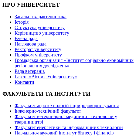
ПРО УНІВЕРСИТЕТ
Загальна характеристика
Історія
Структура університету
Керівництво університету
Вчена рада
Наглядова рада
Ректорат університету
Профком університету
Громадська організація «Інститут соціально-економічних
регіональних досліджень»
Рада ветеранів
Газета «Вісник Університету»
Контакти
ФАКУЛЬТЕТИ ТА ІНСТИТУТИ
Факультет агротехнологій і природокористування
Інженерно-технічний факультет
Факультет ветеринарної медицини і технологій у
тваринництві
Факультет енергетики та інформаційних технологій
Навчально-науковий інститут бізнесу і фінансів