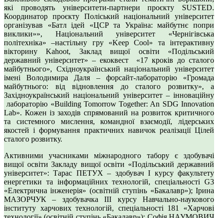
які проводять університети-партнери проєкту SUSTED.
Координатор проєкту Поліський національний університет
організував «Батл ідей «ЦСР та Україна: майбутнє попри
виклики»», Національний університет «Чернігівська
політехніка» –настільну гру «Keep Cool» та інтерактивну
вікторину Kahoot, Заклад вищої освіти «Подільський
державний університет» – екоквест «17 кроків до сталого
майбутнього», Східноукраїнський національний університет
імені Володимира Даля – форсайт-лабораторію «Громада
майбутнього: від відновлення до сталого розвитку», а
Західноукраїнський національний університет – інноваційну
лабораторію «Building Tomorrow Together: An SDG Innovation
Lab». Кожен із заходів спрямований на розвиток критичного
та системного мислення, командної взаємодії, лідерських
якостей і формування практичних навичок реалізації Цілей
сталого розвитку.
Активними учасниками міжнародного табору є здобувачі
вищої освіти Закладу вищої освіти «Подільський державний
університет»: Тарас ПЕТУХ – здобувач І курсу факультету
енергетики та інформаційних технологій, спеціальності G3
«Електрична інженерія» (освітній ступінь «Бакалавр»); Ірина
МАЗОРЧУК – здобувачка ІІІ курсу Навчально-наукового
інституту харчових технологій, спеціальності 181 «Харчові
технології» (освітній ступінь «Бакалавр»); Софія НАУМОВИЧ