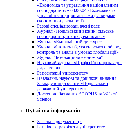
«Економіка та управління національним
господарством» 08.00.04 «Економіка та
управління підприємствами (за видами
економічної діяльності)»
Разові спеціалізовані вчені ради
Журнал «Подільський вісник: сільське
господарство, техніка, економіка»
Журнал «Економічний дискурс»
Журнал «Інститут бухгалтерського обліку,
контроль та аналіз в умовах глобалізації»
Журнал "Інноваційна економіка"
Науковий журнал «Професійно-прикладні
дидактики»
Репозитарій університету
Навчальні, наукові та довідкові видання
Закладу вищої освіти «Подільський
державний університет»
Доступ до баз даних SCOPUS та Web of
Science
Публічна інформація
Загальна документація
Банківські реквізити університету