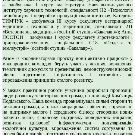
– здобувачка І курсу магістратури Навчально-наукового
інституту харчових технологій, спеціальності H2 «Технологія
виробництва і переробки продукції тваринництва»; Катерина
ТИМЧУК – здобувачка ІІІ курсу факультету ветеринарної
медицини і технологій у тваринництві, спеціальності 211
«Ветеринарна медицина» (освітній ступінь «Бакалавр»); Анна
ПОСТОЙ – здобувачка І курсу факультету агротехнологій і
природокористування, спеціальності G18 «Геодезія та
землеустрій» (освітній ступінь «Бакалавр»).
Разом із координаторами проєкту вони активно працюють у
міжнародних командах, беруть участь у лекціях, воркшопах,
тематичних дискусіях та презентаціях, демонструючи високий
рівень підготовки, ініціативність і готовність до
впровадження принципів сталого розвитку.
У межах практичної роботи учасники розробили пропозиції
щодо розвитку територіальних громад на прикладі Кам’янця-
Подільського. Наша команда проаналізувала сильні сторони та
виклики громади, а також напрацювала рішення, спрямовані
на підтримку малого і середнього бізнесу, створення нових
робочих місць, фінансову підтримку молодіжних ініціатив,
розвиток цифрової інфраструктури, популяризацію
екологічної культури, впровадження систем сортування та
переробки відходів, підготовку грантових проєктів, розвиток