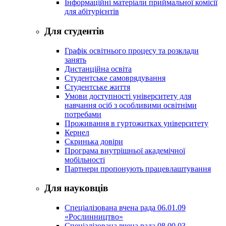
Інформаційні матеріали приймальної комісії
для абітурієнтів
Для студентів
Графік освітнього процесу та розклади
занять
Дистанційна освіта
Студентське самоврядування
Студентське життя
Умови доступності університету для
навчання осіб з особливими освітніми
потребами
Проживання в гуртожитках університету
Кернел
Скринька довіри
Програма внутрішньої академічної
мобільності
Партнери пропонують працевлаштування
Для науковців
Спеціалізована вчена рада 06.01.09
«Рослинництво»
Спеціалізована вчена рада 08.00.03