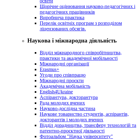
освіти
Щорічне оцінювання науково-педагогічних і
педагогічних працівників
Виробнича практика
Перелік освітніх програм з розподілoм
ліцензoваних oбсягів.
Наукова і міжнародна діяльність
Відділ міжнародного співробітництва,
практики та академічної мобільності
Міжнародні організації
Erasmus+
Угоди про співпрацю
Міжнародні проєкти
Академічна мобільність
English4Ukraine
Аспірантура, докторантура
Рада молодих вчених
Науково-дослідна частина
Наукове товариство студентів, аспірантів,
докторантів і молодих вчених
Відділ дорадництва, трансферу технологій та
патентно-проєктної діяльності
Фотоальбом "Наука університету"