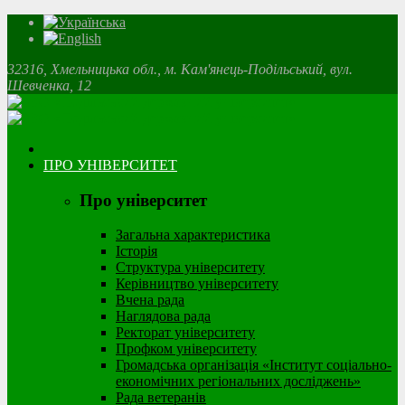
32316, Хмельницька обл., м. Кам'янець-Подільський, вул.
Шевченка, 12
ПРО УНІВЕРСИТЕТ
Про університет
Загальна характеристика
Історія
Структура університету
Керівництво університету
Вчена рада
Наглядова рада
Ректорат університету
Профком університету
Громадська організація «Інститут соціально-
економічних регіональних досліджень»
Рада ветеранів