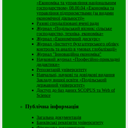
«Економіка та управління національним
господарством» 08.00.04 «Економіка та
управління підприємствами (за видами
економічної діяльності)»
Разові спеціалізовані вчені ради
Журнал «Подільський вісник: сільське
господарство, техніка, економіка»
Журнал «Економічний дискурс»
Журнал «Інститут бухгалтерського обліку,
контроль та аналіз в умовах глобалізації»
Журнал "Інноваційна економіка"
Науковий журнал «Професійно-прикладні
дидактики»
Репозитарій університету
Навчальні, наукові та довідкові видання
Закладу вищої освіти «Подільський
державний університет»
Доступ до баз даних SCOPUS та Web of
Science
Публічна інформація
Загальна документація
Банківські реквізити університету
Фінансова документація