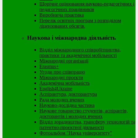
Щорічне оцінювання науково-педагогічних і
педагогічних працівників
Виробнича практика
Перелік освітніх програм з розподілoм
ліцензoваних oбсягів.
Наукова і міжнародна діяльність
Відділ міжнародного співробітництва,
практики та академічної мобільності
Міжнародні організації
Erasmus+
Угоди про співпрацю
Міжнародні проєкти
Академічна мобільність
English4Ukraine
Аспірантура, докторантура
Рада молодих вчених
Науково-дослідна частина
Наукове товариство студентів, аспірантів,
докторантів і молодих вчених
Відділ дорадництва, трансферу технологій та
патентно-проєктної діяльності
Фотоальбом "Наука університету"