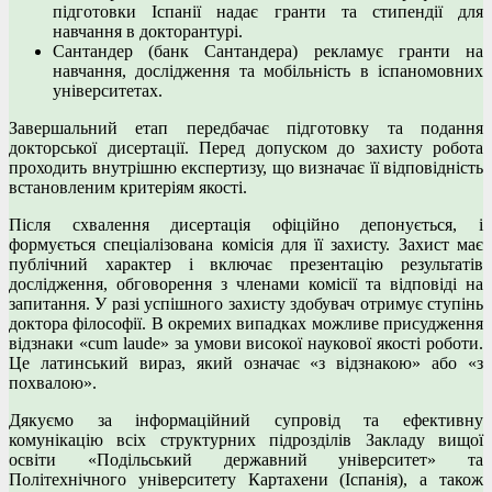
підготовки Іспанії надає гранти та стипендії для
навчання в докторантурі.
Сантандер (банк Сантандера) рекламує гранти на
навчання, дослідження та мобільність в іспаномовних
університетах.
Завершальний етап передбачає підготовку та подання
докторської дисертації. Перед допуском до захисту робота
проходить внутрішню експертизу, що визначає її відповідність
встановленим критеріям якості.
Після схвалення дисертація офіційно депонується, і
формується спеціалізована комісія для її захисту. Захист має
публічний характер і включає презентацію результатів
дослідження, обговорення з членами комісії та відповіді на
запитання. У разі успішного захисту здобувач отримує ступінь
доктора філософії. В окремих випадках можливе присудження
відзнаки «cum laude» за умови високої наукової якості роботи.
Це латинський вираз, який означає «з відзнакою» або «з
похвалою».
Дякуємо за інформаційний супровід та ефективну
комунікацію всіх структурних підрозділів Закладу вищої
освіти «Подільський державний університет» та
Політехнічного університету Картахени (Іспанія), а також