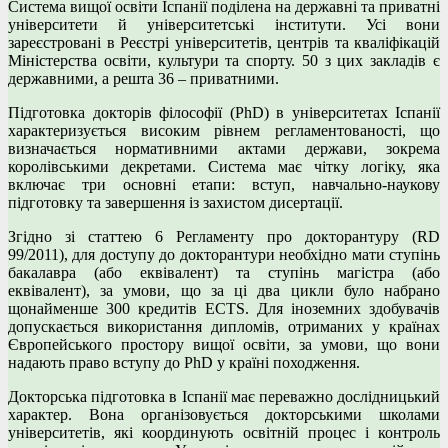
Система вищої освіти Іспанії поділена на державні та приватні
університети й університетські інститути. Усі вони
зареєстровані в Реєстрі університетів, центрів та кваліфікацій
Міністерства освіти, культури та спорту. 50 з цих закладів є
державними, а решта 36 – приватними.
Підготовка докторів філософії (PhD) в університетах Іспанії
характеризується високим рівнем регламентованості, що
визначається нормативними актами держави, зокрема
королівськими декретами. Система має чітку логіку, яка
включає три основні етапи: вступ, навчально-наукову
підготовку та завершення із захистом дисертації.
Згідно зі статтею 6 Регламенту про докторантуру (RD
99/2011), для доступу до докторантури необхідно мати ступінь
бакалавра (або еквівалент) та ступінь магістра (або
еквівалент), за умови, що за ці два цикли було набрано
щонайменше 300 кредитів ECTS. Для іноземних здобувачів
допускається використання дипломів, отриманих у країнах
Європейського простору вищої освіти, за умови, що вони
надають право вступу до PhD у країні походження.
Докторська підготовка в Іспанії має переважно дослідницький
характер. Вона організовується докторськими школами
університетів, які координують освітній процес і контроль