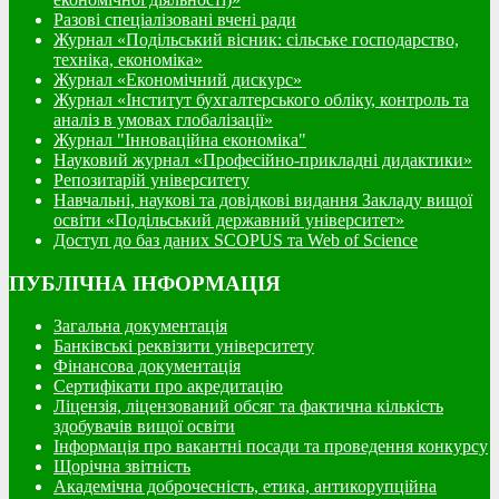
Разові спеціалізовані вчені ради
Журнал «Подільський вісник: сільське господарство,
техніка, економіка»
Журнал «Економічний дискурс»
Журнал «Інститут бухгалтерського обліку, контроль та
аналіз в умовах глобалізації»
Журнал "Інноваційна економіка"
Науковий журнал «Професійно-прикладні дидактики»
Репозитарій університету
Навчальні, наукові та довідкові видання Закладу вищої
освіти «Подільський державний університет»
Доступ до баз даних SCOPUS та Web of Science
ПУБЛІЧНА ІНФОРМАЦІЯ
Загальна документація
Банківські реквізити університету
Фінансова документація
Сертифікати про акредитацію
Ліцензія, ліцензований обсяг та фактична кількість
здобувачів вищої освіти
Інформація про вакантні посади та проведення конкурсу
Щорічна звітність
Академічна доброчесність, етика, антикорупційна