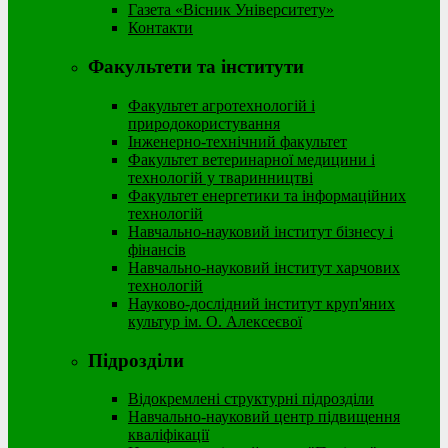
Газета «Вісник Університету»
Контакти
Факультети та інститути
Факультет агротехнологій і
природокористування
Інженерно-технічний факультет
Факультет ветеринарної медицини і
технологій у тваринництві
Факультет енергетики та інформаційних
технологій
Навчально-науковий інститут бізнесу і
фінансів
Навчально-науковий інститут харчових
технологій
Науково-дослідний інститут круп'яних
культур ім. О. Алексеєвої
Підрозділи
Відокремлені структурні підрозділи
Навчально-науковий центр підвищення
кваліфікації