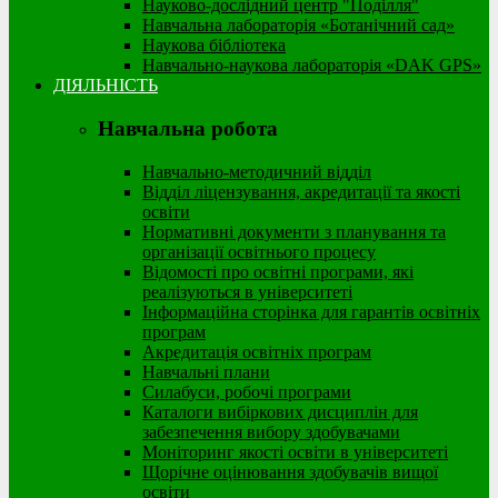
Науково-дослідний центр "Поділля"
Навчальна лабораторія «Ботанічний сад»
Наукова бібліотека
Навчально-наукова лабораторія «DAK GPS»
ДІЯЛЬНІСТЬ
Навчальна робота
Навчально-методичний відділ
Відділ ліцензування, акредитації та якості
освіти
Нормативні документи з планування та
організації освітнього процесу
Відомості про освітні програми, які
реалізуються в університеті
Інформаційна сторінка для гарантів освітніх
програм
Акредитація освітніх програм
Навчальні плани
Силабуси, робочі програми
Каталоги вибіркових дисциплін для
забезпечення вибору здобувачами
Моніторинг якості освіти в університеті
Щорічне оцінювання здобувачів вищої
освіти