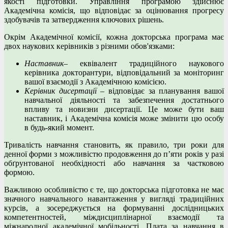
якості підготовки. Управління програмою здійснює
Академічна комісія, що відповідає за оцінювання прогресу
здобувачів та затвердження ключових рішень.
Окрім Академічної комісії, кожна докторська програма має
двох наукових керівників з різними обов'язками:
Наставник
– еквівалент традиційного наукового
керівника докторантури, відповідальний за моніторинг
вашої взаємодії з Академічною комісією.
Керівник дисертації
– відповідає за планування вашої
навчальної діяльності та забезпечення достатнього
впливу та новизни дисертації. Це може бути ваш
наставник, і Академічна комісія може змінити цю особу
в будь-який момент.
Тривалість навчання становить, як правило, три роки для
денної форми з можливістю продовження до п’яти років у разі
обґрунтованої необхідності або навчання за частковою
формою.
Важливою особливістю є те, що докторська підготовка не має
значного навчального навантаження у вигляді традиційних
курсів, а зосереджується на формуванні дослідницьких
компетентностей, міждисциплінарної взаємодії та
міжнародної академічної мобільності. Плата за навчання в