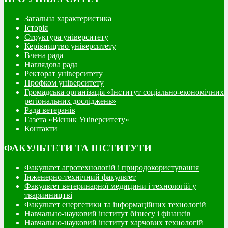
Загальна характеристика
Історія
Структура університету
Керівництво університету
Вчена рада
Наглядова рада
Ректорат університету
Профком університету
Громадська організація «Інститут соціально-економічних
регіональних досліджень»
Рада ветеранів
Газета «Вісник Університету»
Контакти
ФАКУЛЬТЕТИ ТА ІНСТИТУТИ
Факультет агротехнологій і природокористування
Інженерно-технічний факультет
Факультет ветеринарної медицини і технологій у
тваринництві
Факультет енергетики та інформаційних технологій
Навчально-науковий інститут бізнесу і фінансів
Навчально-науковий інститут харчових технологій