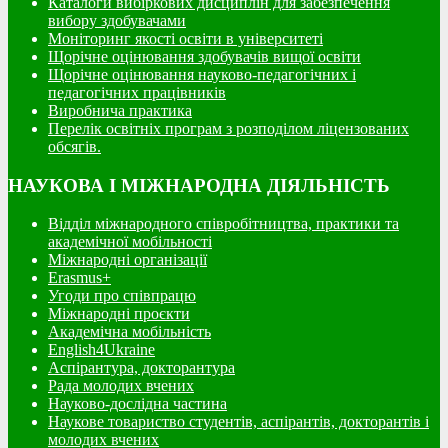
Каталоги вибіркових дисциплін для забезпечення
вибору здобувачами
Моніторинг якості освіти в університеті
Щорічне оцінювання здобувачів вищої освіти
Щорічне оцінювання науково-педагогічних і
педагогічних працівників
Виробнича практика
Перелік освітніх програм з розподілoм ліцензoваних
oбсягів.
НАУКОВА І МІЖНАРОДНА ДІЯЛЬНІСТЬ
Відділ міжнародного співробітництва, практики та
академічної мобільності
Міжнародні організації
Erasmus+
Угоди про співпрацю
Міжнародні проєкти
Академічна мобільність
English4Ukraine
Аспірантура, докторантура
Рада молодих вчених
Науково-дослідна частина
Наукове товариство студентів, аспірантів, докторантів і
молодих вчених