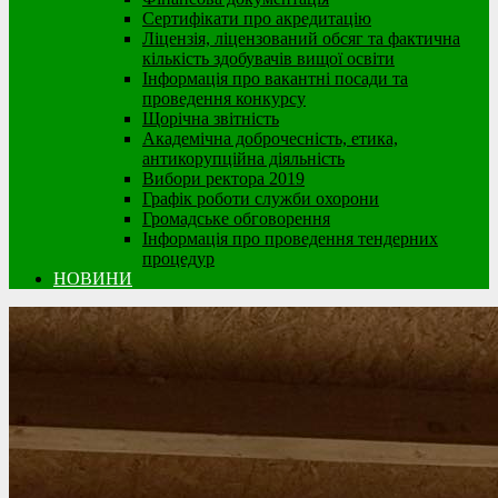
Сертифікати про акредитацію
Ліцензія, ліцензований обсяг та фактична
кількість здобувачів вищої освіти
Інформація про вакантні посади та
проведення конкурсу
Щорічна звітність
Академічна доброчесність, етика,
антикорупційна діяльність
Вибори ректора 2019
Графік роботи служби охорони
Громадське обговорення
Інформація про проведення тендерних
процедур
НОВИНИ