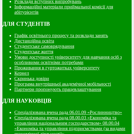
Розклади вступних випробувань
Інформаційні матеріали приймальної комісії для
абітурієнтів
ДЛЯ СТУДЕНТІВ
Графік освітнього процесу та розклади занять
Дистанційна освіта
Студентське самоврядування
Студентське життя
Умови доступності університету для навчання осіб з
особливими освітніми потребами
Проживання в гуртожитках університету
Кернел
Скринька довіри
Програма внутрішньої академічної мобільності
Партнери пропонують працевлаштування
ДЛЯ НАУКОВЦІВ
Спеціалізована вчена рада 06.01.09 «Рослинництво»
Спеціалізована вчена рада 08.00.03 «Економіка та
управління національним господарством» 08.00.04
«Економіка та управління підприємствами (за видами
економічної діяльності)»