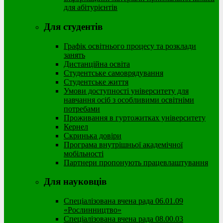
для абітурієнтів
Для студентів
Графік освітнього процесу та розклади
занять
Дистанційна освіта
Студентське самоврядування
Студентське життя
Умови доступності університету для
навчання осіб з особливими освітніми
потребами
Проживання в гуртожитках університету
Кернел
Скринька довіри
Програма внутрішньої академічної
мобільності
Партнери пропонують працевлаштування
Для науковців
Спеціалізована вчена рада 06.01.09
«Рослинництво»
Спеціалізована вчена рада 08.00.03