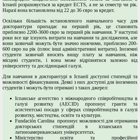
Іспанії розраховується за кредит ECTS, а не за семестр чи рік.
Наразі вона встановлена ​​від 22 до 36 євро за кредит.
Оскільки більшість встановленого навчального часу для
докторантури припадає на перший рік, це становить
приблизно 2200-3600 євро за перший рік навчання. У наступні
роки все ще існують витрати на навчання та дослідження, але
вони зазвичай можуть бути значно нижчими, приблизно 200-
600 євро на рік (плюс інші адміністративні витрати). Іноземні
студенти зазвичай вносять вищу плату за навчання, ніж
місцеві студенти, і вона може відрізнятися залежно від
університету та дослідницької галузі.
Для навчання в докторантурі в Іспанії доступні стипендії та
можливості фінансування
.
Деякі з них доступні для іноземних
студентів і можуть бути отримані з таких джерел:
Іспанське агентство з міжнародного співробітництва в
галузі розвитку (AECID) пропонує гранти та
асистентські посади у сферах співробітництва в галузі
розвитку, мистецтва, освіти та культури.
Fundación Carolina пропонує можливості для отримання
докторських стипендій в іспанських та
латиноамериканських університетах.
Міністерство освіти та професійної