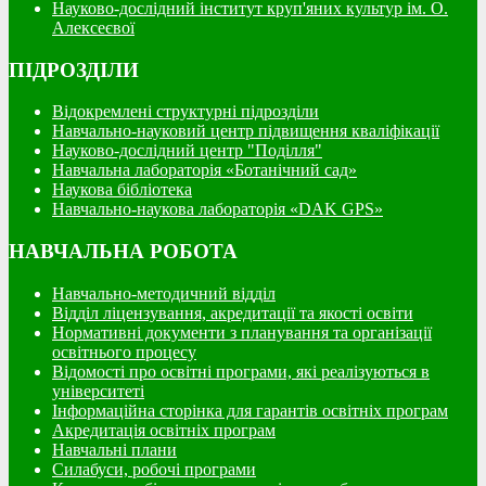
Науково-дослідний інститут круп'яних культур ім. О.
Алексеєвої
ПІДРОЗДІЛИ
Відокремлені структурні підрозділи
Навчально-науковий центр підвищення кваліфікації
Науково-дослідний центр "Поділля"
Навчальна лабораторія «Ботанічний сад»
Наукова бібліотека
Навчально-наукова лабораторія «DAK GPS»
НАВЧАЛЬНА РОБОТА
Навчально-методичний відділ
Відділ ліцензування, акредитації та якості освіти
Нормативні документи з планування та організації
освітнього процесу
Відомості про освітні програми, які реалізуються в
університеті
Інформаційна сторінка для гарантів освітніх програм
Акредитація освітніх програм
Навчальні плани
Силабуси, робочі програми