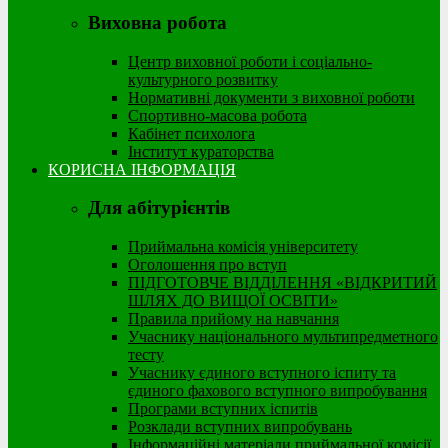
Виховна робота
Центр виховної роботи і соціально-
культурного розвитку
Нормативні документи з виховної роботи
Спортивно-масова робота
Кабінет психолога
Інститут кураторства
КОРИСНА ІНФОРМАЦІЯ
Для абітурієнтів
Приймальна комісія університету
Оголошення про вступ
ПІДГОТОВЧЕ ВІДДІЛЕННЯ «ВІДКРИТИЙ
ШЛЯХ ДО ВИЩОЇ ОСВІТИ»
Правила прийому на навчання
Учаснику національного мультипредметного
тесту
Учаснику єдиного вступного іспиту та
єдиного фахового вступного випробування
Програми вступних іспитів
Розклади вступних випробувань
Інформаційні матеріали приймальної комісії