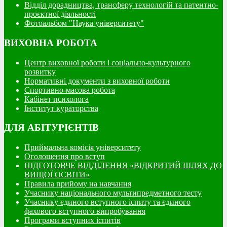
Відділ дорадництва, трансферу технологій та патентно-
проєктної діяльності
Фотоальбом "Наука університету"
ВИХОВНА РОБОТА
Центр виховної роботи і соціально-культурного
розвитку
Нормативні документи з виховної роботи
Спортивно-масова робота
Кабінет психолога
Інститут кураторства
ДЛЯ АБІТУРІЄНТІВ
Приймальна комісія університету
Оголошення про вступ
ПІДГОТОВЧЕ ВІДДІЛЕННЯ «ВІДКРИТИЙ ШЛЯХ ДО
ВИЩОЇ ОСВІТИ»
Правила прийому на навчання
Учаснику національного мультипредметного тесту
Учаснику єдиного вступного іспиту та єдиного
фахового вступного випробування
Програми вступних іспитів