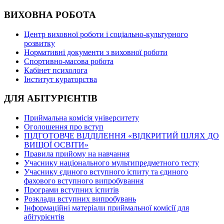
ВИХОВНА РОБОТА
Центр виховної роботи і соціально-культурного
розвитку
Нормативні документи з виховної роботи
Спортивно-масова робота
Кабінет психолога
Інститут кураторства
ДЛЯ АБІТУРІЄНТІВ
Приймальна комісія університету
Оголошення про вступ
ПІДГОТОВЧЕ ВІДДІЛЕННЯ «ВІДКРИТИЙ ШЛЯХ ДО
ВИЩОЇ ОСВІТИ»
Правила прийому на навчання
Учаснику національного мультипредметного тесту
Учаснику єдиного вступного іспиту та єдиного
фахового вступного випробування
Програми вступних іспитів
Розклади вступних випробувань
Інформаційні матеріали приймальної комісії для
абітурієнтів