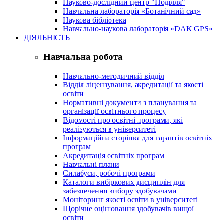
Науково-дослідний центр "Поділля"
Навчальна лабораторія «Ботанічний сад»
Наукова бібліотека
Навчально-наукова лабораторія «DAK GPS»
ДІЯЛЬНІСТЬ
Навчальна робота
Навчально-методичний відділ
Відділ ліцензування, акредитації та якості
освіти
Нормативні документи з планування та
організації освітнього процесу
Відомості про освітні програми, які
реалізуються в університеті
Інформаційна сторінка для гарантів освітніх
програм
Акредитація освітніх програм
Навчальні плани
Силабуси, робочі програми
Каталоги вибіркових дисциплін для
забезпечення вибору здобувачами
Моніторинг якості освіти в університеті
Щорічне оцінювання здобувачів вищої
освіти