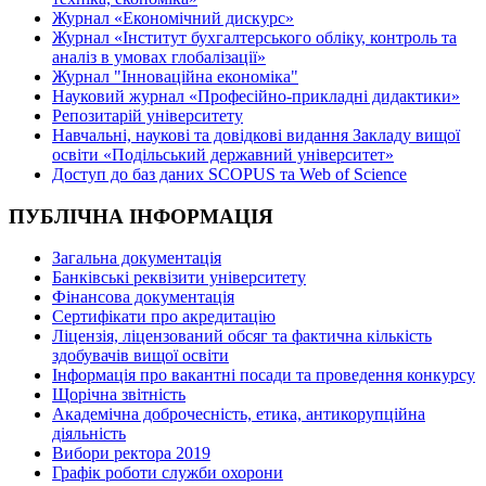
Журнал «Економічний дискурс»
Журнал «Інститут бухгалтерського обліку, контроль та
аналіз в умовах глобалізації»
Журнал "Інноваційна економіка"
Науковий журнал «Професійно-прикладні дидактики»
Репозитарій університету
Навчальні, наукові та довідкові видання Закладу вищої
освіти «Подільський державний університет»
Доступ до баз даних SCOPUS та Web of Science
ПУБЛІЧНА ІНФОРМАЦІЯ
Загальна документація
Банківські реквізити університету
Фінансова документація
Сертифікати про акредитацію
Ліцензія, ліцензований обсяг та фактична кількість
здобувачів вищої освіти
Інформація про вакантні посади та проведення конкурсу
Щорічна звітність
Академічна доброчесність, етика, антикорупційна
діяльність
Вибори ректора 2019
Графік роботи служби охорони