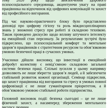
тему 2026 року щодо забезпечення здорового
психосоціального середовища, акцентуючи увагу на праві
працівника на відпочинок від цифрових комунікацій та захист
від професійного вигорання.
Під час науково-практичного блоку було представлено
доповіді про цифрову гігієну та роль міждисциплінарних
знань у зниженні стресу при роботі зі складною технікою.
Також проведено дискусію щодо впливу штучного інтелекту
на емоційний стан персоналу. За результатами зустрічі було
підкреслено, що психосоціальний комфорт та ментальне
здоров’я працівників є стратегічним ресурсом та обов’язковою
умовою безпечної праці в сучасних умовах.
Учасники дійшли висновку, що інвестиції в емоційний
добробут колективу є невід’ємною складовою загальної
системи безпеки праці. Спільні зусилля у цьому напрямку
дозволяють не лише зберегти здоров’я людей, а й забезпечити
стабільний розвиток кожної організації. Семінар підкреслив,
що захист працівника від вигорання та стресу в умовах повної
цифровізації є не лише гуманітарним пріоритетом, а й
обов’язковою умовою стабільної роботи підприємства.
Головний висновок події: безпека сьогодні – це не лише
фізичний захист, а насамперед збереження ментального
ресурсу людини.