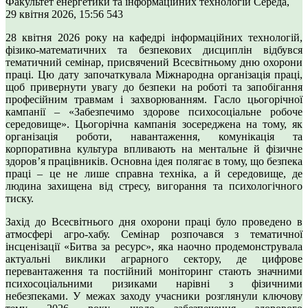
Факультет енергетики та інформаційних технологій
Середа,
29 квітня 2026, 15:56
543
28 квітня 2026 року на кафедрі інформаційних технологій,
фізико-математичних та безпекових дисциплін відбувся
тематичний семінар, присвячений Всесвітньому дню охорони
праці. Цю дату започаткувала Міжнародна організація праці,
щоб привернути увагу до безпеки на роботі та запобігання
професійним травмам і захворюванням. Гасло цьогорічної
кампанії – «Забезпечимо здорове психосоціальне робоче
середовище». Цьогорічна кампанія зосереджена на тому, як
організація роботи, навантаження, комунікація та
корпоративна культура впливають на ментальне й фізичне
здоров’я працівників. Основна ідея полягає в тому, що безпека
праці – це не лише справна техніка, а й середовище, де
людина захищена від стресу, вигорання та психологічного
тиску.
Захід до Всесвітнього дня охорони праці було проведено в
атмосфері агро-хабу. Семінар розпочався з тематичної
інсценізації «Битва за ресурс», яка наочно продемонструвала
актуальні виклики аграрного сектору, де цифрове
перевантаження та постійний моніторинг стають значними
психосоціальними ризиками нарівні з фізичними
небезпеками. У межах заходу учасники розглянули ключову