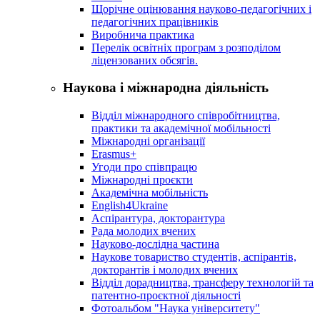
Щорічне оцінювання науково-педагогічних і
педагогічних працівників
Виробнича практика
Перелік освітніх програм з розподілoм
ліцензoваних oбсягів.
Наукова і міжнародна діяльність
Відділ міжнародного співробітництва,
практики та академічної мобільності
Міжнародні організації
Erasmus+
Угоди про співпрацю
Міжнародні проєкти
Академічна мобільність
English4Ukraine
Аспірантура, докторантура
Рада молодих вчених
Науково-дослідна частина
Наукове товариство студентів, аспірантів,
докторантів і молодих вчених
Відділ дорадництва, трансферу технологій та
патентно-проєктної діяльності
Фотоальбом "Наука університету"