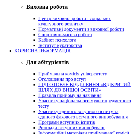
Виховна робота
Центр виховної роботи і соціально-
культурного розвитку
Нормативні документи з виховної роботи
Спортивно-масова робота
Кабінет психолога
Інститут кураторства
КОРИСНА ІНФОРМАЦІЯ
Для абітурієнтів
Приймальна комісія університету
Оголошення про вступ
ПІДГОТОВЧЕ ВІДДІЛЕННЯ «ВІДКРИТИЙ
ШЛЯХ ДО ВИЩОЇ ОСВІТИ»
Правила прийому на навчання
Учаснику національного мультипредметного
тесту
Учаснику єдиного вступного іспиту та
єдиного фахового вступного випробування
Програми вступних іспитів
Розклади вступних випробувань
Інформаційні матеріали приймальної комісії