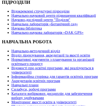
ПІДРОЗДІЛИ
Відокремлені структурні підрозділи
Навчально-науковий центр підвищення кваліфікації
Науково-дослідний центр "Поділля"
Навчальна лабораторія «Ботанічний сад»
Наукова бібліотека
Навчально-наукова лабораторія «DAK GPS»
НАВЧАЛЬНА РОБОТА
Навчально-методичний відділ
Відділ ліцензування, акредитації та якості освіти
Нормативні документи з планування та організації
освітнього процесу
Відомості про освітні програми, які реалізуються в
університеті
Інформаційна сторінка для гарантів освітніх програм
Акредитація освітніх програм
Навчальні плани
Силабуси, робочі програми
Каталоги вибіркових дисциплін для забезпечення
вибору здобувачами
Моніторинг якості освіти в університеті