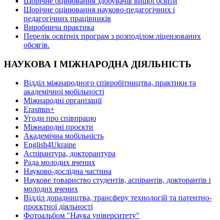
Щорічне оцінювання здобувачів вищої освіти
Щорічне оцінювання науково-педагогічних і
педагогічних працівників
Виробнича практика
Перелік освітніх програм з розподілoм ліцензoваних
oбсягів.
НАУКОВА І МІЖНАРОДНА ДІЯЛЬНІСТЬ
Відділ міжнародного співробітництва, практики та
академічної мобільності
Міжнародні організації
Erasmus+
Угоди про співпрацю
Міжнародні проєкти
Академічна мобільність
English4Ukraine
Аспірантура, докторантура
Рада молодих вчених
Науково-дослідна частина
Наукове товариство студентів, аспірантів, докторантів і
молодих вчених
Відділ дорадництва, трансферу технологій та патентно-
проєктної діяльності
Фотоальбом "Наука університету"