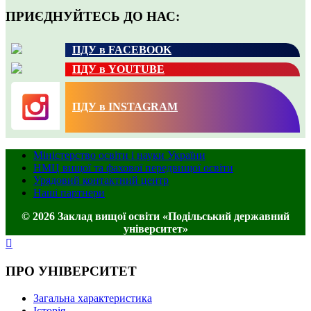
ПРИЄДНУЙТЕСЬ ДО НАС:
ПДУ в FACEBOOK
ПДУ в YOUTUBE
ПДУ в INSTAGRAM
Міністерство освіти і науки України
НМЦ вищої та фахової передвищої освіти
Урядовий контактний центр
Наші партнери
© 2026 Заклад вищої освіти «Подільський державний
університет»
ПРО УНІВЕРСИТЕТ
Загальна характеристика
Історія