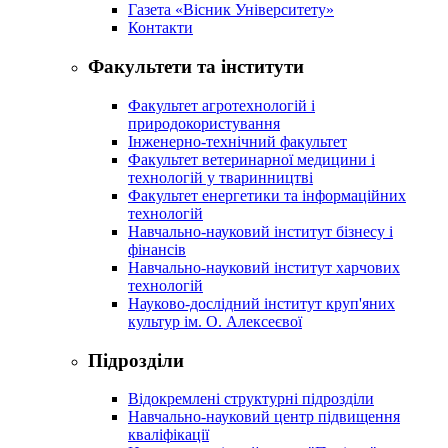
Газета «Вісник Університету»
Контакти
Факультети та інститути
Факультет агротехнологій і
природокористування
Інженерно-технічний факультет
Факультет ветеринарної медицини і
технологій у тваринництві
Факультет енергетики та інформаційних
технологій
Навчально-науковий інститут бізнесу і
фінансів
Навчально-науковий інститут харчових
технологій
Науково-дослідний інститут круп'яних
культур ім. О. Алексеєвої
Підрозділи
Відокремлені структурні підрозділи
Навчально-науковий центр підвищення
кваліфікації