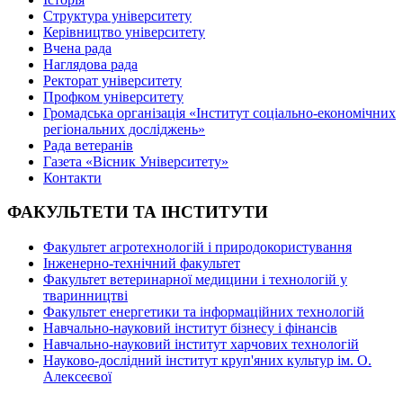
Структура університету
Керівництво університету
Вчена рада
Наглядова рада
Ректорат університету
Профком університету
Громадська організація «Інститут соціально-економічних
регіональних досліджень»
Рада ветеранів
Газета «Вісник Університету»
Контакти
ФАКУЛЬТЕТИ ТА ІНСТИТУТИ
Факультет агротехнологій і природокористування
Інженерно-технічний факультет
Факультет ветеринарної медицини і технологій у
тваринництві
Факультет енергетики та інформаційних технологій
Навчально-науковий інститут бізнесу і фінансів
Навчально-науковий інститут харчових технологій
Науково-дослідний інститут круп'яних культур ім. О.
Алексеєвої