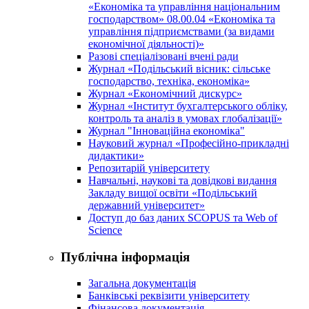
«Економіка та управління національним
господарством» 08.00.04 «Економіка та
управління підприємствами (за видами
економічної діяльності)»
Разові спеціалізовані вчені ради
Журнал «Подільський вісник: сільське
господарство, техніка, економіка»
Журнал «Економічний дискурс»
Журнал «Інститут бухгалтерського обліку,
контроль та аналіз в умовах глобалізації»
Журнал "Інноваційна економіка"
Науковий журнал «Професійно-прикладні
дидактики»
Репозитарій університету
Навчальні, наукові та довідкові видання
Закладу вищої освіти «Подільський
державний університет»
Доступ до баз даних SCOPUS та Web of
Science
Публічна інформація
Загальна документація
Банківські реквізити університету
Фінансова документація