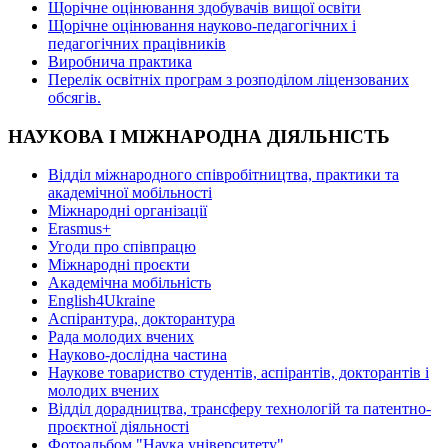
Щорічне оцінювання здобувачів вищої освіти
Щорічне оцінювання науково-педагогічних і
педагогічних працівників
Виробнича практика
Перелік освітніх програм з розподілoм ліцензoваних
oбсягів.
НАУКОВА І МІЖНАРОДНА ДІЯЛЬНІСТЬ
Відділ міжнародного співробітництва, практики та
академічної мобільності
Міжнародні організації
Erasmus+
Угоди про співпрацю
Міжнародні проєкти
Академічна мобільність
English4Ukraine
Аспірантура, докторантура
Рада молодих вчених
Науково-дослідна частина
Наукове товариство студентів, аспірантів, докторантів і
молодих вчених
Відділ дорадництва, трансферу технологій та патентно-
проєктної діяльності
Фотоальбом "Наука університету"