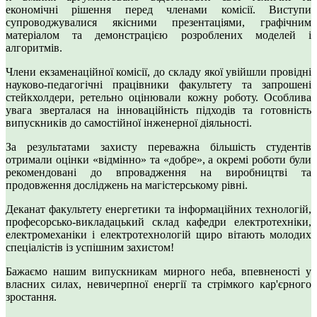
економічні рішення перед членами комісії. Виступи
супроводжувалися якісними презентаціями, графічним
матеріалом та демонстрацією розроблених моделей і
алгоритмів.
Члени екзаменаційної комісії, до складу якої увійшли провідні
науково-педагогічні працівники факультету та запрошені
стейкхолдери, ретельно оцінювали кожну роботу. Особлива
увага зверталася на інноваційність підходів та готовність
випускників до самостійної інженерної діяльності.
За результатами захисту переважна більшість студентів
отримали оцінки «відмінно» та «добре», а окремі роботи були
рекомендовані до впровадження на виробництві та
продовження досліджень на магістерському рівні.
Деканат факультету енергетики та інформаційних технологій,
професорсько-викладацький склад кафедри електротехніки,
електромеханіки і електротехнологій щиро вітають молодих
спеціалістів із успішним захистом!
Бажаємо нашим випускникам мирного неба, впевненості у
власних силах, невичерпної енергії та стрімкого кар'єрного
зростання.