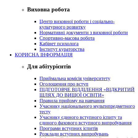
Виховна робота
Центр виховної роботи і соціально-
культурного розвитку
Нормативні документи з виховної роботи
Спортивно-масова робота
Кабінет психолога
Інститут кураторства
КОРИСНА ІНФОРМАЦІЯ
Для абітурієнтів
Приймальна комісія університету
Оголошення про вступ
ПІДГОТОВЧЕ ВІДДІЛЕННЯ «ВІДКРИТИЙ
ШЛЯХ ДО ВИЩОЇ ОСВІТИ»
Правила прийому на навчання
Учаснику національного мультипредметного
тесту
Учаснику єдиного вступного іспиту та
єдиного фахового вступного випробування
Програми вступних іспитів
Розклади вступних випробувань