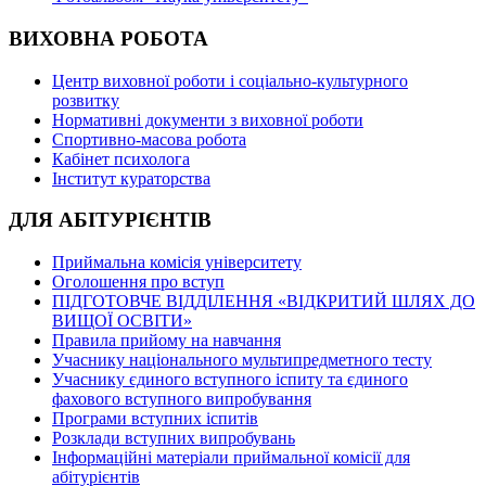
ВИХОВНА РОБОТА
Центр виховної роботи і соціально-культурного
розвитку
Нормативні документи з виховної роботи
Спортивно-масова робота
Кабінет психолога
Інститут кураторства
ДЛЯ АБІТУРІЄНТІВ
Приймальна комісія університету
Оголошення про вступ
ПІДГОТОВЧЕ ВІДДІЛЕННЯ «ВІДКРИТИЙ ШЛЯХ ДО
ВИЩОЇ ОСВІТИ»
Правила прийому на навчання
Учаснику національного мультипредметного тесту
Учаснику єдиного вступного іспиту та єдиного
фахового вступного випробування
Програми вступних іспитів
Розклади вступних випробувань
Інформаційні матеріали приймальної комісії для
абітурієнтів