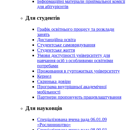
Інформаційні матеріали приймальної комісії
для абітурієнтів
Для студентів
Графік освітнього процесу та розклади
занять
Дистанційна освіта
Студентське самоврядування
Студентське життя
Умови доступності університету для
навчання осіб з особливими освітніми
потребами
Проживання в гуртожитках університету
Кернел
Скринька довіри
Програма внутрішньої академічної
мобільності
Партнери пропонують працевлаштування
Для науковців
Спеціалізована вчена рада 06.01.09
«Рослинництво»
Спеціалізована вчена рада 08.00.03