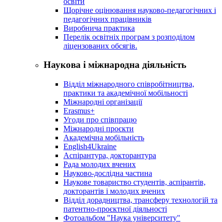
освіти
Щорічне оцінювання науково-педагогічних і
педагогічних працівників
Виробнича практика
Перелік освітніх програм з розподілoм
ліцензoваних oбсягів.
Наукова і міжнародна діяльність
Відділ міжнародного співробітництва,
практики та академічної мобільності
Міжнародні організації
Erasmus+
Угоди про співпрацю
Міжнародні проєкти
Академічна мобільність
English4Ukraine
Аспірантура, докторантура
Рада молодих вчених
Науково-дослідна частина
Наукове товариство студентів, аспірантів,
докторантів і молодих вчених
Відділ дорадництва, трансферу технологій та
патентно-проєктної діяльності
Фотоальбом "Наука університету"