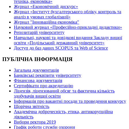
техніка, економіка»
Журнал «Економічний дискурс»
Журнал «Інститут бухгалтерського обліку, контроль та
аналіз в умовах глобалізації»
Журнал "Інноваційна економіка"
Науковий журнал «Професійно-прикладні дидактики»
Репозитарій університету
Навчальні, наукові та довідкові видання Закладу вищої
освіти «Подільський державний університет»
Доступ до баз даних SCOPUS та Web of Science
ПУБЛІЧНА ІНФОРМАЦІЯ
Загальна документація
Банківські реквізити університету
Фінансова документація
Сертифікати про акредитацію
Ліцензія, ліцензований обсяг та фактична кількість
здобувачів вищої освіти
Інформація про вакантні посади та проведення конкурсу
Щорічна звітність
Академічна доброчесність, етика, антикорупційна
діяльність
Вибори ректора 2019
Графік роботи служби охорони