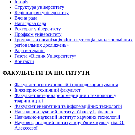
Історія
Структура університету
Керівництво університету
Вчена рада
Наглядова рада
Ректорат університету
Профком університету
Громадська організація «Інститут соціально-економічних
регіональних досліджень»
Рада ветеранів
Газета «Вісник Університету»
Контакти
ФАКУЛЬТЕТИ ТА ІНСТИТУТИ
Факультет агротехнологій і природокористування
Інженерно-технічний факультет
Факультет ветеринарної медицини і технологій у
тваринництві
Факультет енергетики та інформаційних технологій
Навчально-науковий інститут бізнесу і фінансів
Навчально-науковий інститут харчових технологій
Науково-дослідний інститут круп'яних культур ім. О.
Алексеєвої