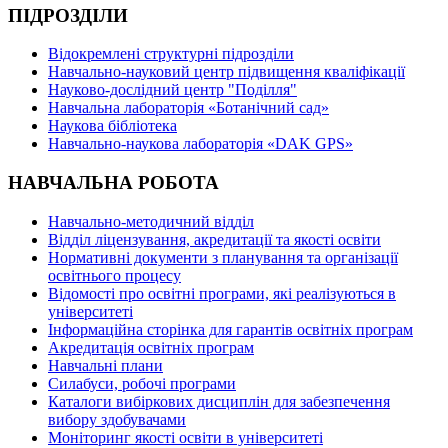
ПІДРОЗДІЛИ
Відокремлені структурні підрозділи
Навчально-науковий центр підвищення кваліфікації
Науково-дослідний центр "Поділля"
Навчальна лабораторія «Ботанічний сад»
Наукова бібліотека
Навчально-наукова лабораторія «DAK GPS»
НАВЧАЛЬНА РОБОТА
Навчально-методичний відділ
Відділ ліцензування, акредитації та якості освіти
Нормативні документи з планування та організації
освітнього процесу
Відомості про освітні програми, які реалізуються в
університеті
Інформаційна сторінка для гарантів освітніх програм
Акредитація освітніх програм
Навчальні плани
Силабуси, робочі програми
Каталоги вибіркових дисциплін для забезпечення
вибору здобувачами
Моніторинг якості освіти в університеті