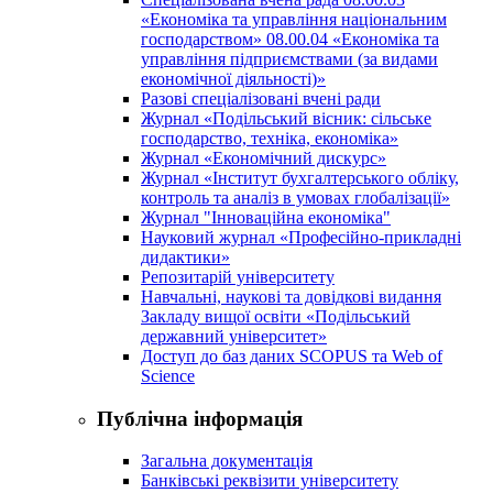
«Економіка та управління національним
господарством» 08.00.04 «Економіка та
управління підприємствами (за видами
економічної діяльності)»
Разові спеціалізовані вчені ради
Журнал «Подільський вісник: сільське
господарство, техніка, економіка»
Журнал «Економічний дискурс»
Журнал «Інститут бухгалтерського обліку,
контроль та аналіз в умовах глобалізації»
Журнал "Інноваційна економіка"
Науковий журнал «Професійно-прикладні
дидактики»
Репозитарій університету
Навчальні, наукові та довідкові видання
Закладу вищої освіти «Подільський
державний університет»
Доступ до баз даних SCOPUS та Web of
Science
Публічна інформація
Загальна документація
Банківські реквізити університету