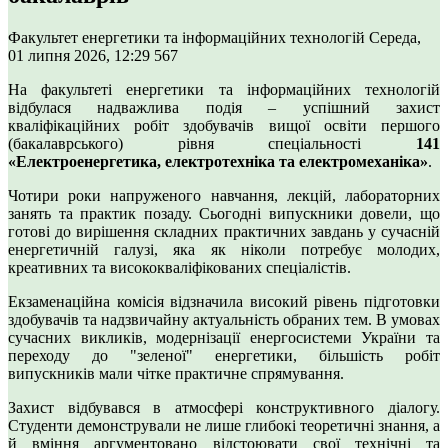
Факультет енергетики та інформаційних технологій
Середа,
01 липня 2026, 12:29
567
На факультеті енергетики та інформаційних технологій
відбулася надважлива подія – успішний захист
кваліфікаційних робіт здобувачів вищої освіти першого
(бакалаврського) рівня спеціальності
141
«Електроенергетика, електротехніка та електромеханіка»
.
Чотири роки напруженого навчання, лекцій, лабораторних
занять та практик позаду. Сьогодні випускники довели, що
готові до вирішення складних практичних завдань у сучасній
енергетичній галузі, яка як ніколи потребує молодих,
креативних та висококваліфікованих спеціалістів.
Екзаменаційна комісія відзначила високий рівень підготовки
здобувачів та надзвичайну актуальність обраних тем. В умовах
сучасних викликів, модернізації енергосистеми України та
переходу до "зеленої" енергетики, більшість робіт
випускників мали чітке практичне спрямування.
Захист відбувався в атмосфері конструктивного діалогу.
Студенти демонстрували не лише глибокі теоретичні знання, а
й вміння аргументовано відстоювати свої технічні та