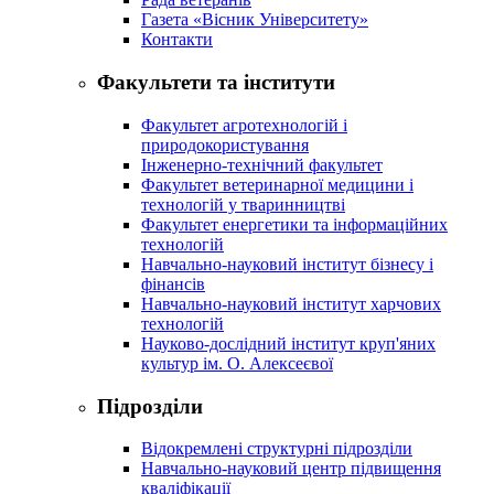
Газета «Вісник Університету»
Контакти
Факультети та інститути
Факультет агротехнологій і
природокористування
Інженерно-технічний факультет
Факультет ветеринарної медицини і
технологій у тваринництві
Факультет енергетики та інформаційних
технологій
Навчально-науковий інститут бізнесу і
фінансів
Навчально-науковий інститут харчових
технологій
Науково-дослідний інститут круп'яних
культур ім. О. Алексеєвої
Підрозділи
Відокремлені структурні підрозділи
Навчально-науковий центр підвищення
кваліфікації