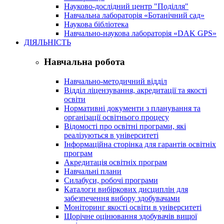
Науково-дослідний центр "Поділля"
Навчальна лабораторія «Ботанічний сад»
Наукова бібліотека
Навчально-наукова лабораторія «DAK GPS»
ДІЯЛЬНІСТЬ
Навчальна робота
Навчально-методичний відділ
Відділ ліцензування, акредитації та якості
освіти
Нормативні документи з планування та
організації освітнього процесу
Відомості про освітні програми, які
реалізуються в університеті
Інформаційна сторінка для гарантів освітніх
програм
Акредитація освітніх програм
Навчальні плани
Силабуси, робочі програми
Каталоги вибіркових дисциплін для
забезпечення вибору здобувачами
Моніторинг якості освіти в університеті
Щорічне оцінювання здобувачів вищої