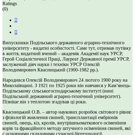
Ratings
(0)
Випускники Подільського державного аграрно-технічного
університету - видатні особистості. Саме тут, отримав путівку
в життя, видатний вчений – академік Академії наук УРСР,
Герой Соціалістичної Праці, Лауреат Державної премії УРСР,
заслужений діяч науки і техніки УРСР Олексій
Володимирович Квасницький (1900-1982 рр.).
Народився Олексій Володимирович 24 лютого 1900 року на
Миколаївщині. З 1921 по 1925 роки він навчався у Кам’янець-
Подільському сільськогосподарському інституті (нині
Подільський державний аграрно-технічний університет).
Пізніше він з теплотою згадував ці роки.
Квасницький О.В. – автор наукових розробок світового рівня:
з фізіологій живлення свиней, трансплантації ембріонів
свиней, овець, кіз, кролів, внутрішньоматкового осіменіння
корів та фракційного методу штучного осіменіння свиней, які
є основними складовими сучасної біотехнології.