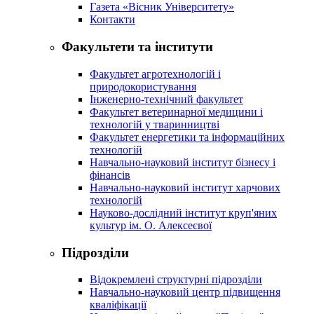
Газета «Вісник Університету»
Контакти
Факультети та інститути
Факультет агротехнологій і
природокористування
Інженерно-технічний факультет
Факультет ветеринарної медицини і
технологій у тваринництві
Факультет енергетики та інформаційних
технологій
Навчально-науковий інститут бізнесу і
фінансів
Навчально-науковий інститут харчових
технологій
Науково-дослідний інститут круп'яних
культур ім. О. Алексеєвої
Підрозділи
Відокремлені структурні підрозділи
Навчально-науковий центр підвищення
кваліфікації