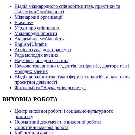
Відділ міжнародного співробітництва, практики та
академічної мобільності
Міжнародні організації
Erasmus+
Угоди про співпрацю
Міжнародні проєкти
Академічна мобільність
English4Ukraine
Аспірантура, докторантура
Рада молодих вчених
Науково-дослідна частина
Наукове товариство студентів, аспірантів, докторантів і
молодих вчених
Відділ дорадництва, трансферу технологій та патентно-
проєктної діяльності
Фотоальбом "Наука університету"
ВИХОВНА РОБОТА
Центр виховної роботи і соціально-культурного
розвитку
Нормативні документи з виховної роботи
Спортивно-масова робота
Кабінет психолога