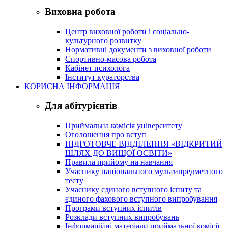
Виховна робота
Центр виховної роботи і соціально-
культурного розвитку
Нормативні документи з виховної роботи
Спортивно-масова робота
Кабінет психолога
Інститут кураторства
КОРИСНА ІНФОРМАЦІЯ
Для абітурієнтів
Приймальна комісія університету
Оголошення про вступ
ПІДГОТОВЧЕ ВІДДІЛЕННЯ «ВІДКРИТИЙ
ШЛЯХ ДО ВИЩОЇ ОСВІТИ»
Правила прийому на навчання
Учаснику національного мультипредметного
тесту
Учаснику єдиного вступного іспиту та
єдиного фахового вступного випробування
Програми вступних іспитів
Розклади вступних випробувань
Інформаційні матеріали приймальної комісії