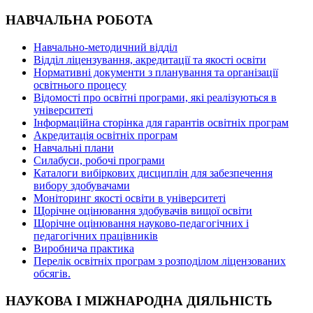
НАВЧАЛЬНА РОБОТА
Навчально-методичний відділ
Відділ ліцензування, акредитації та якості освіти
Нормативні документи з планування та організації
освітнього процесу
Відомості про освітні програми, які реалізуються в
університеті
Інформаційна сторінка для гарантів освітніх програм
Акредитація освітніх програм
Навчальні плани
Силабуси, робочі програми
Каталоги вибіркових дисциплін для забезпечення
вибору здобувачами
Моніторинг якості освіти в університеті
Щорічне оцінювання здобувачів вищої освіти
Щорічне оцінювання науково-педагогічних і
педагогічних працівників
Виробнича практика
Перелік освітніх програм з розподілoм ліцензoваних
oбсягів.
НАУКОВА І МІЖНАРОДНА ДІЯЛЬНІСТЬ