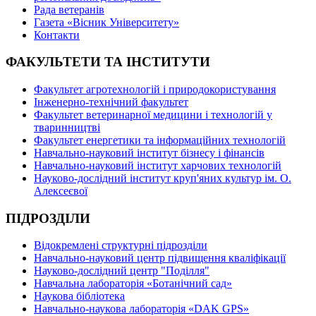
Рада ветеранів
Газета «Вісник Університету»
Контакти
ФАКУЛЬТЕТИ ТА ІНСТИТУТИ
Факультет агротехнологій і природокористування
Інженерно-технічний факультет
Факультет ветеринарної медицини і технологій у
тваринництві
Факультет енергетики та інформаційних технологій
Навчально-науковий інститут бізнесу і фінансів
Навчально-науковий інститут харчових технологій
Науково-дослідний інститут круп'яних культур ім. О.
Алексеєвої
ПІДРОЗДІЛИ
Відокремлені структурні підрозділи
Навчально-науковий центр підвищення кваліфікації
Науково-дослідний центр "Поділля"
Навчальна лабораторія «Ботанічний сад»
Наукова бібліотека
Навчально-наукова лабораторія «DAK GPS»