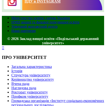
ПДУ в INSTAGRAM
Міністерство освіти і науки України
НМЦ вищої та фахової передвищої освіти
Урядовий контактний центр
Наші партнери
© 2026 Заклад вищої освіти «Подільський державний
університет»
ПРО УНІВЕРСИТЕТ
Загальна характеристика
Історія
Структура університету
Керівництво університету
Вчена рада
Наглядова рада
Ректорат університету
Профком університету
Громадська організація «Інститут соціально-економічних
регіональних досліджень»