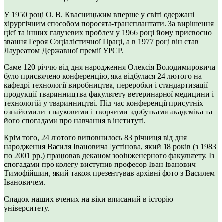
У 1950 році О. В. Квасницьким вперше у світі одержані
хірургічним способом поросята-трансплантати. За вирішення
цієї та інших галузевих проблем у 1966 році йому присвоєно
звання Героя Соціалістичної Праці, а в 1977 році він став
Лауреатом Державної премії УРСР.
Саме 120 річчю від дня народження Олексія Володимировича
було присвячено конференцію, яка відбулася 24 лютого на
кафедрі технології виробництва, переробки і стандартизації
продукції тваринництва факультету ветеринарної медицини і
технологій у тваринництві. Під час конференції присутніх
ознайомили з науковими і творчими здобутками академіка та
його спогадами про навчання в інституті.
Крім того, 24 лютого виповнилось 83 річниця від дня
народження Василя Івановича Іустінова, який 18 років (з 1983
по 2001 рр.) працював деканом зооінженерного факультету. Із
спогадами про колегу виступив професор Іван Іванович
Тимофійшин, який також презентував архівні фото з Василем
Івановичем.
Спадок наших вчених на віки вписаний в історію
університету.