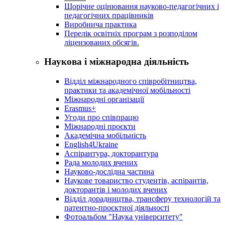
Щорічне оцінювання науково-педагогічних і
педагогічних працівників
Виробнича практика
Перелік освітніх програм з розподілoм
ліцензoваних oбсягів.
Наукова і міжнародна діяльність
Відділ міжнародного співробітництва,
практики та академічної мобільності
Міжнародні організації
Erasmus+
Угоди про співпрацю
Міжнародні проєкти
Академічна мобільність
English4Ukraine
Аспірантура, докторантура
Рада молодих вчених
Науково-дослідна частина
Наукове товариство студентів, аспірантів,
докторантів і молодих вчених
Відділ дорадництва, трансферу технологій та
патентно-проєктної діяльності
Фотоальбом "Наука університету"