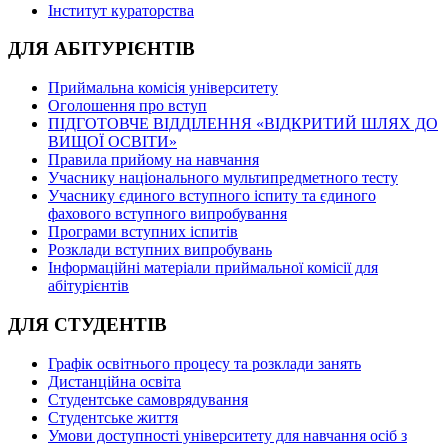
Інститут кураторства
ДЛЯ АБІТУРІЄНТІВ
Приймальна комісія університету
Оголошення про вступ
ПІДГОТОВЧЕ ВІДДІЛЕННЯ «ВІДКРИТИЙ ШЛЯХ ДО
ВИЩОЇ ОСВІТИ»
Правила прийому на навчання
Учаснику національного мультипредметного тесту
Учаснику єдиного вступного іспиту та єдиного
фахового вступного випробування
Програми вступних іспитів
Розклади вступних випробувань
Інформаційні матеріали приймальної комісії для
абітурієнтів
ДЛЯ СТУДЕНТІВ
Графік освітнього процесу та розклади занять
Дистанційна освіта
Студентське самоврядування
Студентське життя
Умови доступності університету для навчання осіб з