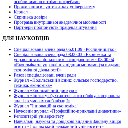
особливими освітніми потребами
Проживання в гуртожитках університету
Кернел
Скринька довіри
Програма внутрішньої академічної мобільності
Партнери пропонують працевлаштування
ДЛЯ НАУКОВЦІВ
Спеціалізована вчена рада 06.01.09 «Рослинництво»
Спеціалізована вчена рада 08.00.03 «Економіка та
управління національним господарством» 08.00.04
«Економіка та управління підприємствами (за видами
економічної діяльності)»
Разові спеціалізовані вчені ради
Журнал «Подільський вісник: сільське господарство,
техніка, економіка»
Журнал «Економічний дискурс»
Журнал «Інститут бухгалтерського обліку, контроль та
аналіз в умовах глобалізації»
Журнал "Інноваційна економіка"
Науковий журнал «Професійно-прикладні дидактики»
Репозитарій університету
Навчальні, наукові та довідкові видання Закладу вищої
освіти «Подільський державний університет»