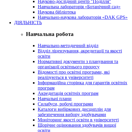
Науково-дослідний центр "Поділля"
Навчальна лабораторія «Ботанічний сад»
Наукова бібліотека
Навчально-наукова лабораторія «DAK GPS»
ДІЯЛЬНІСТЬ
Навчальна робота
Навчально-методичний відділ
Відділ ліцензування, акредитації та якості
освіти
Нормативні документи з планування та
організації освітнього процесу
Відомості про освітні програми, які
реалізуються в університеті
Інформаційна сторінка для гарантів освітніх
програм
Акредитація освітніх програм
Навчальні плани
Силабуси, робочі програми
Каталоги вибіркових дисциплін для
забезпечення вибору здобувачами
Моніторинг якості освіти в університеті
Щорічне оцінювання здобувачів вищої
освіти