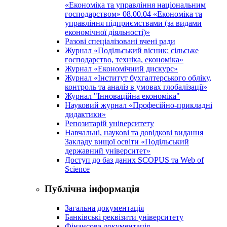
«Економіка та управління національним
господарством» 08.00.04 «Економіка та
управління підприємствами (за видами
економічної діяльності)»
Разові спеціалізовані вчені ради
Журнал «Подільський вісник: сільське
господарство, техніка, економіка»
Журнал «Економічний дискурс»
Журнал «Інститут бухгалтерського обліку,
контроль та аналіз в умовах глобалізації»
Журнал "Інноваційна економіка"
Науковий журнал «Професійно-прикладні
дидактики»
Репозитарій університету
Навчальні, наукові та довідкові видання
Закладу вищої освіти «Подільський
державний університет»
Доступ до баз даних SCOPUS та Web of
Science
Публічна інформація
Загальна документація
Банківські реквізити університету
Фінансова документація