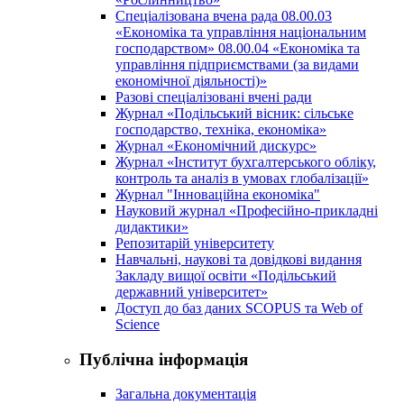
Спеціалізована вчена рада 08.00.03
«Економіка та управління національним
господарством» 08.00.04 «Економіка та
управління підприємствами (за видами
економічної діяльності)»
Разові спеціалізовані вчені ради
Журнал «Подільський вісник: сільське
господарство, техніка, економіка»
Журнал «Економічний дискурс»
Журнал «Інститут бухгалтерського обліку,
контроль та аналіз в умовах глобалізації»
Журнал "Інноваційна економіка"
Науковий журнал «Професійно-прикладні
дидактики»
Репозитарій університету
Навчальні, наукові та довідкові видання
Закладу вищої освіти «Подільський
державний університет»
Доступ до баз даних SCOPUS та Web of
Science
Публічна інформація
Загальна документація