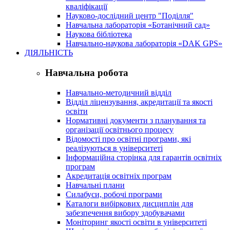
кваліфікації
Науково-дослідний центр "Поділля"
Навчальна лабораторія «Ботанічний сад»
Наукова бібліотека
Навчально-наукова лабораторія «DAK GPS»
ДІЯЛЬНІСТЬ
Навчальна робота
Навчально-методичний відділ
Відділ ліцензування, акредитації та якості
освіти
Нормативні документи з планування та
організації освітнього процесу
Відомості про освітні програми, які
реалізуються в університеті
Інформаційна сторінка для гарантів освітніх
програм
Акредитація освітніх програм
Навчальні плани
Силабуси, робочі програми
Каталоги вибіркових дисциплін для
забезпечення вибору здобувачами
Моніторинг якості освіти в університеті