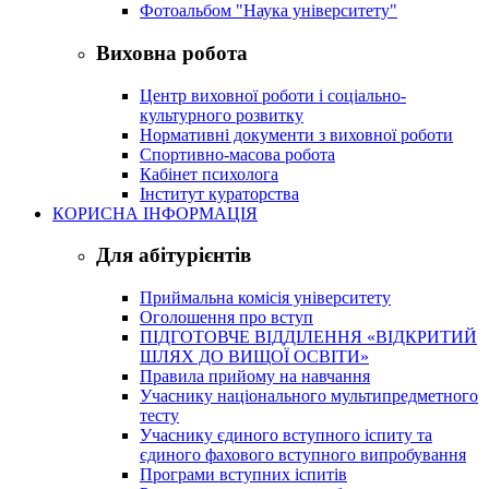
Фотоальбом "Наука університету"
Виховна робота
Центр виховної роботи і соціально-
культурного розвитку
Нормативні документи з виховної роботи
Спортивно-масова робота
Кабінет психолога
Інститут кураторства
КОРИСНА ІНФОРМАЦІЯ
Для абітурієнтів
Приймальна комісія університету
Оголошення про вступ
ПІДГОТОВЧЕ ВІДДІЛЕННЯ «ВІДКРИТИЙ
ШЛЯХ ДО ВИЩОЇ ОСВІТИ»
Правила прийому на навчання
Учаснику національного мультипредметного
тесту
Учаснику єдиного вступного іспиту та
єдиного фахового вступного випробування
Програми вступних іспитів