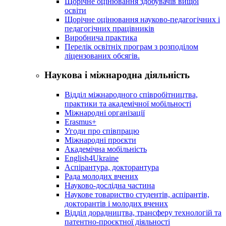
Щорічне оцінювання здобувачів вищої
освіти
Щорічне оцінювання науково-педагогічних і
педагогічних працівників
Виробнича практика
Перелік освітніх програм з розподілoм
ліцензoваних oбсягів.
Наукова і міжнародна діяльність
Відділ міжнародного співробітництва,
практики та академічної мобільності
Міжнародні організації
Erasmus+
Угоди про співпрацю
Міжнародні проєкти
Академічна мобільність
English4Ukraine
Аспірантура, докторантура
Рада молодих вчених
Науково-дослідна частина
Наукове товариство студентів, аспірантів,
докторантів і молодих вчених
Відділ дорадництва, трансферу технологій та
патентно-проєктної діяльності