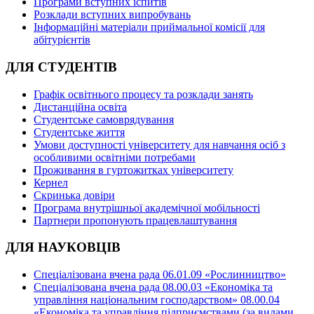
Програми вступних іспитів
Розклади вступних випробувань
Інформаційні матеріали приймальної комісії для
абітурієнтів
ДЛЯ СТУДЕНТІВ
Графік освітнього процесу та розклади занять
Дистанційна освіта
Студентське самоврядування
Студентське життя
Умови доступності університету для навчання осіб з
особливими освітніми потребами
Проживання в гуртожитках університету
Кернел
Скринька довіри
Програма внутрішньої академічної мобільності
Партнери пропонують працевлаштування
ДЛЯ НАУКОВЦІВ
Спеціалізована вчена рада 06.01.09 «Рослинництво»
Спеціалізована вчена рада 08.00.03 «Економіка та
управління національним господарством» 08.00.04
«Економіка та управління підприємствами (за видами