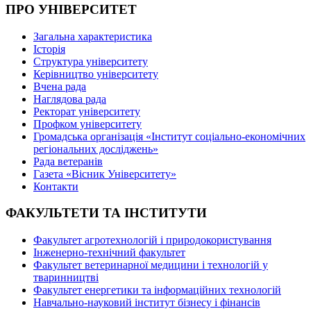
ПРО УНІВЕРСИТЕТ
Загальна характеристика
Історія
Структура університету
Керівництво університету
Вчена рада
Наглядова рада
Ректорат університету
Профком університету
Громадська організація «Інститут соціально-економічних
регіональних досліджень»
Рада ветеранів
Газета «Вісник Університету»
Контакти
ФАКУЛЬТЕТИ ТА ІНСТИТУТИ
Факультет агротехнологій і природокористування
Інженерно-технічний факультет
Факультет ветеринарної медицини і технологій у
тваринництві
Факультет енергетики та інформаційних технологій
Навчально-науковий інститут бізнесу і фінансів