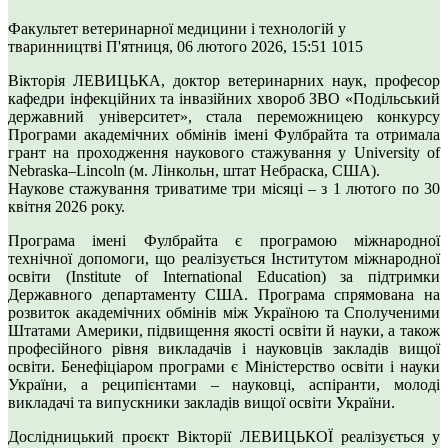
Факультет ветеринарної медицини і технологій у
тваринництві
П'ятниця, 06 лютого 2026, 15:51
1015
Вікторія ЛЕВИЦЬКА, доктор ветеринарних наук, професор
кафедри інфекційних та інвазійних хвороб ЗВО «Подільський
державний університет», стала переможницею конкурсу
Програми академічних обмінів імені Фулбрайта та отримала
грант на проходження наукового стажування у University of
Nebraska–Lincoln (м. Лінкольн, штат Небраска, США).
Наукове стажування триватиме три місяці – з 1 лютого по 30
квітня 2026 року.
Програма імені Фулбрайта є програмою міжнародної
технічної допомоги, що реалізується Інститутом міжнародної
освіти (Institute of International Education) за підтримки
Державного департаменту США. Програма спрямована на
розвиток академічних обмінів між Україною та Сполученими
Штатами Америки, підвищення якості освіти й науки, а також
професійного рівня викладачів і науковців закладів вищої
освіти. Бенефіціаром програми є Міністерство освіти і науки
України, а реципієнтами – науковці, аспіранти, молоді
викладачі та випускники закладів вищої освіти України.
Дослідницький проєкт Вікторії ЛЕВИЦЬКОЇ реалізується у