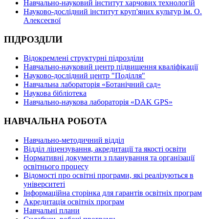
Навчально-науковий інститут харчових технологій
Науково-дослідний інститут круп'яних культур ім. О.
Алексеєвої
ПІДРОЗДІЛИ
Відокремлені структурні підрозділи
Навчально-науковий центр підвищення кваліфікації
Науково-дослідний центр "Поділля"
Навчальна лабораторія «Ботанічний сад»
Наукова бібліотека
Навчально-наукова лабораторія «DAK GPS»
НАВЧАЛЬНА РОБОТА
Навчально-методичний відділ
Відділ ліцензування, акредитації та якості освіти
Нормативні документи з планування та організації
освітнього процесу
Відомості про освітні програми, які реалізуються в
університеті
Інформаційна сторінка для гарантів освітніх програм
Акредитація освітніх програм
Навчальні плани