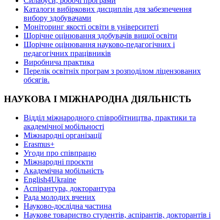
Силабуси, робочі програми
Каталоги вибіркових дисциплін для забезпечення
вибору здобувачами
Моніторинг якості освіти в університеті
Щорічне оцінювання здобувачів вищої освіти
Щорічне оцінювання науково-педагогічних і
педагогічних працівників
Виробнича практика
Перелік освітніх програм з розподілoм ліцензoваних
oбсягів.
НАУКОВА І МІЖНАРОДНА ДІЯЛЬНІСТЬ
Відділ міжнародного співробітництва, практики та
академічної мобільності
Міжнародні організації
Erasmus+
Угоди про співпрацю
Міжнародні проєкти
Академічна мобільність
English4Ukraine
Аспірантура, докторантура
Рада молодих вчених
Науково-дослідна частина
Наукове товариство студентів, аспірантів, докторантів і