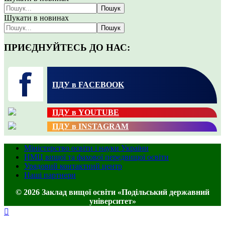
Пошук
Шукати в новинах
Пошук
ПРИЄДНУЙТЕСЬ ДО НАС:
ПДУ в FACEBOOK
ПДУ в YOUTUBE
ПДУ в INSTAGRAM
Міністерство освіти і науки України
НМЦ вищої та фахової передвищої освіти
Урядовий контактний центр
Наші партнери
© 2026 Заклад вищої освіти «Подільський державний
університет»