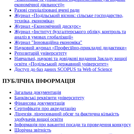
економічної діяльності)»
Разові спеціалізовані вчені ради
Журнал «Подільський вісник: сільське господарство,
техніка, економіка»
Журнал «Економічний дискурс»
Журнал «Інститут бухгалтерського обліку, контроль та
аналіз в умовах глобалізації»
Журнал "Інноваційна економіка"
Науковий журнал «Професійно-прикладні дидактики»
Репозитарій університету
Навчальні, наукові та довідкові видання Закладу вищої
освіти «Подільський державний університет»
Доступ до баз даних SCOPUS та Web of Science
ПУБЛІЧНА ІНФОРМАЦІЯ
Загальна документація
Банківські реквізити університету
Фінансова документація
Сертифікати про акредитацію
Ліцензія, ліцензований обсяг та фактична кількість
здобувачів вищої освіти
Інформація про вакантні посади та проведення конкурсу
Щорічна звітність