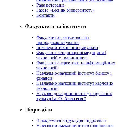
Рада ветеранів
Газета «Вісник Університету»
Контакти
Факультети та інститути
Факультет агротехнологій і
природокористування
Інженерно-технічний факультет
Факультет ветеринарної медицини і
технологій у тваринництві
Факультет енергетики та інформаційних
технологій
Навчально-науковий інститут бізнесу і
фінансів
Навчально-науковий інститут харчових
технологій
Науково-дослідний інститут круп'яних
культур ім. О. Алексеєвої
Підрозділи
Відокремлені структурні підрозділи
Навчально-науковий центр підвищення