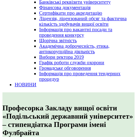
Банківські реквізити університету
Фінансова документація
Сертифікати про акредитацію
Ліцензія, ліцензований обсяг та фактична
кількість здобувачів вищої освіти
Інформація про вакантні посади та
проведення конкурсу
Щорічна звітність
Академічна доброчесність, етика,
антикорупційна діяльність
Вибори ректора 2019
Графік роботи служби охорони
Громадське обговорення
Інформація про проведення тендерних
процедур
НОВИНИ
Професорка Закладу вищої освіти
«Подільський державний університет»
– стипендіатка Програми імені
Фулбрайта