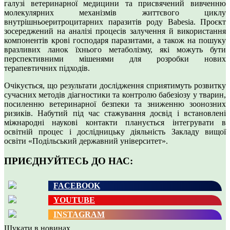
галузі ветеринарної медицини та присвячений вивченню
молекулярних механізмів життєвого циклу
внутрішньоеритроцитарних паразитів роду Babesia. Проєкт
зосереджений на аналізі процесів залучення й використання
компонентів крові господаря паразитами, а також на пошуку
вразливих ланок їхнього метаболізму, які можуть бути
перспективними мішенями для розробки нових
терапевтичних підходів.
Очікується, що результати дослідження сприятимуть розвитку
сучасних методів діагностики та контролю бабезіозу у тварин,
посиленню ветеринарної безпеки та зниженню зоонозних
ризиків. Набутий під час стажування досвід і встановлені
міжнародні наукові контакти планується інтегрувати в
освітній процес і дослідницьку діяльність Закладу вищої
освіти «Подільський державний університет».
ПРИЄДНУЙТЕСЬ ДО НАС:
FACEBOOK
YOUTUBE
INSTAGRAM
Шукати в новинах