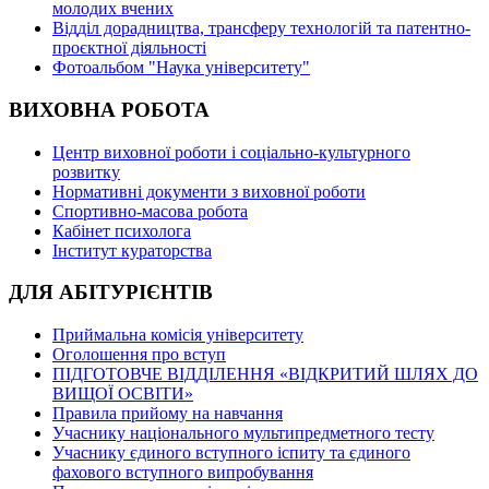
молодих вчених
Відділ дорадництва, трансферу технологій та патентно-
проєктної діяльності
Фотоальбом "Наука університету"
ВИХОВНА РОБОТА
Центр виховної роботи і соціально-культурного
розвитку
Нормативні документи з виховної роботи
Спортивно-масова робота
Кабінет психолога
Інститут кураторства
ДЛЯ АБІТУРІЄНТІВ
Приймальна комісія університету
Оголошення про вступ
ПІДГОТОВЧЕ ВІДДІЛЕННЯ «ВІДКРИТИЙ ШЛЯХ ДО
ВИЩОЇ ОСВІТИ»
Правила прийому на навчання
Учаснику національного мультипредметного тесту
Учаснику єдиного вступного іспиту та єдиного
фахового вступного випробування