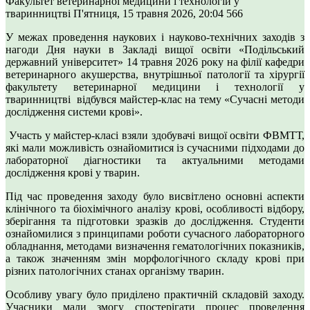
Факультет ветеринарної медицини і технологій у
тваринництві
П'ятниця, 15 травня 2026, 20:04
566
У межах проведення наукових і науково-технічних заходів з
нагоди Дня науки в Закладі вищої освіти «Подільський
державний університет» 14 травня 2026 року на філії кафедри
ветеринарного акушерства, внутрішньої патології та хірургії
факультету ветеринарної медицини і технології у
тваринництві відбувся майстер-клас на тему «Сучасні методи
дослідження системи крові».
Участь у майстер-класі взяли здобувачі вищої освіти ФВМТТ,
які мали можливість ознайомитися із сучасними підходами до
лабораторної діагностики та актуальними методами
дослідження крові у тварин.
Під час проведення заходу було висвітлено основні аспекти
клінічного та біохімічного аналізу крові, особливості відбору,
зберігання та підготовки зразків до дослідження. Студенти
ознайомилися з принципами роботи сучасного лабораторного
обладнання, методами визначення гематологічних показників,
а також значенням змін морфологічного складу крові при
різних патологічних станах організму тварин.
Особливу увагу було приділено практичній складовій заходу.
Учасники мали змогу спостерігати процес проведення