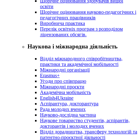
Щорічне оцінювання здобувачів вищої
освіти
Щорічне оцінювання науково-педагогічних і
педагогічних працівників
Виробнича практика
Перелік освітніх програм з розподілoм
ліцензoваних oбсягів.
Наукова і міжнародна діяльність
Відділ міжнародного співробітництва,
практики та академічної мобільності
Міжнародні організації
Erasmus+
Угоди про співпрацю
Міжнародні проєкти
Академічна мобільність
English4Ukraine
Аспірантура, докторантура
Рада молодих вчених
Науково-дослідна частина
Наукове товариство студентів, аспірантів,
докторантів і молодих вчених
Відділ дорадництва, трансферу технологій та
патентно-проєктної діяльності