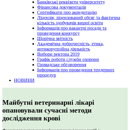
Банківські реквізити університету
Фінансова документація
Сертифікати про акредитацію
Ліцензія, ліцензований обсяг та фактична
кількість здобувачів вищої освіти
Інформація про вакантні посади та
проведення конкурсу
Щорічна звітність
Академічна доброчесність, етика,
антикорупційна діяльність
Вибори ректора 2019
Графік роботи служби охорони
Громадське обговорення
Інформація про проведення тендерних
процедур
НОВИНИ
Майбутні ветеринарні лікарі
опановували сучасні методи
дослідження крові