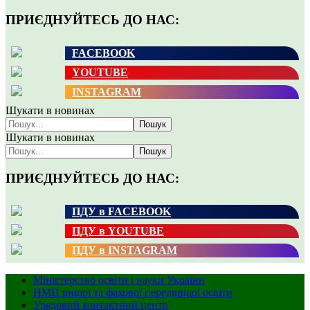
ПРИЄДНУЙТЕСЬ ДО НАС:
FACEBOOK
YOUTUBE
INSTAGRAM
Шукати в новинах
Пошук
Шукати в новинах
Пошук
ПРИЄДНУЙТЕСЬ ДО НАС:
ПДУ в FACEBOOK
ПДУ в YOUTUBE
ПДУ в INSTAGRAM
Міністерство освіти і науки України
НМЦ вищої та фахової передвищої освіти
Урядовий контактний центр