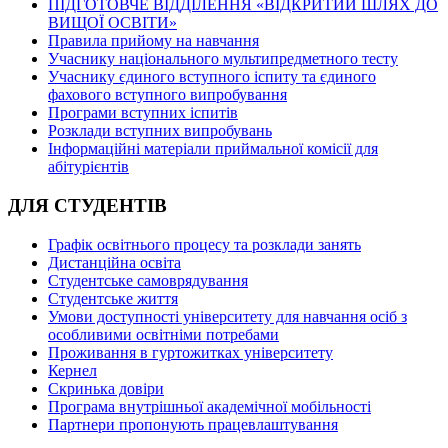
ПІДГОТОВЧЕ ВІДДІЛЕННЯ «ВІДКРИТИЙ ШЛЯХ ДО
ВИЩОЇ ОСВІТИ»
Правила прийому на навчання
Учаснику національного мультипредметного тесту
Учаснику єдиного вступного іспиту та єдиного
фахового вступного випробування
Програми вступних іспитів
Розклади вступних випробувань
Інформаційні матеріали приймальної комісії для
абітурієнтів
ДЛЯ СТУДЕНТІВ
Графік освітнього процесу та розклади занять
Дистанційна освіта
Студентське самоврядування
Студентське життя
Умови доступності університету для навчання осіб з
особливими освітніми потребами
Проживання в гуртожитках університету
Кернел
Скринька довіри
Програма внутрішньої академічної мобільності
Партнери пропонують працевлаштування