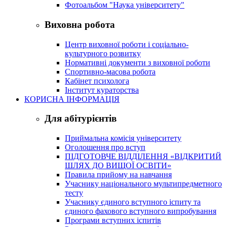
Фотоальбом "Наука університету"
Виховна робота
Центр виховної роботи і соціально-
культурного розвитку
Нормативні документи з виховної роботи
Спортивно-масова робота
Кабінет психолога
Інститут кураторства
КОРИСНА ІНФОРМАЦІЯ
Для абітурієнтів
Приймальна комісія університету
Оголошення про вступ
ПІДГОТОВЧЕ ВІДДІЛЕННЯ «ВІДКРИТИЙ
ШЛЯХ ДО ВИЩОЇ ОСВІТИ»
Правила прийому на навчання
Учаснику національного мультипредметного
тесту
Учаснику єдиного вступного іспиту та
єдиного фахового вступного випробування
Програми вступних іспитів