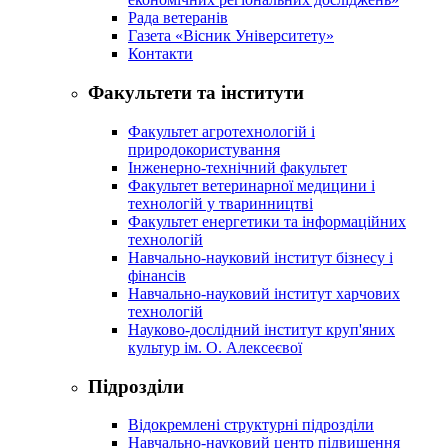
Рада ветеранів
Газета «Вісник Університету»
Контакти
Факультети та інститути
Факультет агротехнологій і
природокористування
Інженерно-технічний факультет
Факультет ветеринарної медицини і
технологій у тваринництві
Факультет енергетики та інформаційних
технологій
Навчально-науковий інститут бізнесу і
фінансів
Навчально-науковий інститут харчових
технологій
Науково-дослідний інститут круп'яних
культур ім. О. Алексеєвої
Підрозділи
Відокремлені структурні підрозділи
Навчально-науковий центр підвищення