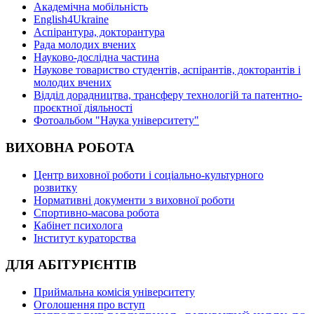
Академічна мобільність
English4Ukraine
Аспірантура, докторантура
Рада молодих вчених
Науково-дослідна частина
Наукове товариство студентів, аспірантів, докторантів і
молодих вчених
Відділ дорадництва, трансферу технологій та патентно-
проєктної діяльності
Фотоальбом "Наука університету"
ВИХОВНА РОБОТА
Центр виховної роботи і соціально-культурного
розвитку
Нормативні документи з виховної роботи
Спортивно-масова робота
Кабінет психолога
Інститут кураторства
ДЛЯ АБІТУРІЄНТІВ
Приймальна комісія університету
Оголошення про вступ