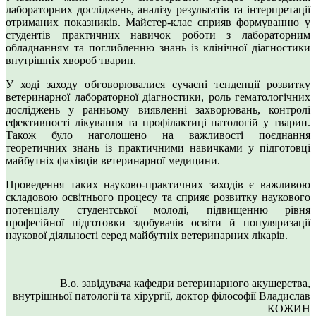
лабораторних досліджень, аналізу результатів та інтерпретації
отриманих показників. Майстер-клас сприяв формуванню у
студентів практичних навичок роботи з лабораторним
обладнанням та поглибленню знань із клінічної діагностики
внутрішніх хвороб тварин.
У ході заходу обговорювалися сучасні тенденції розвитку
ветеринарної лабораторної діагностики, роль гематологічних
досліджень у ранньому виявленні захворювань, контролі
ефективності лікування та профілактиці патологій у тварин.
Також було наголошено на важливості поєднання
теоретичних знань із практичними навичками у підготовці
майбутніх фахівців ветеринарної медицини.
Проведення таких науково-практичних заходів є важливою
складовою освітнього процесу та сприяє розвитку наукового
потенціалу студентської молоді, підвищенню рівня
професійної підготовки здобувачів освіти й популяризації
наукової діяльності серед майбутніх ветеринарних лікарів.
В.о. завідувача кафедри ветеринарного акушерства,
внутрішньої патології та хірургії, доктор філософії Владислав
КОЖИН