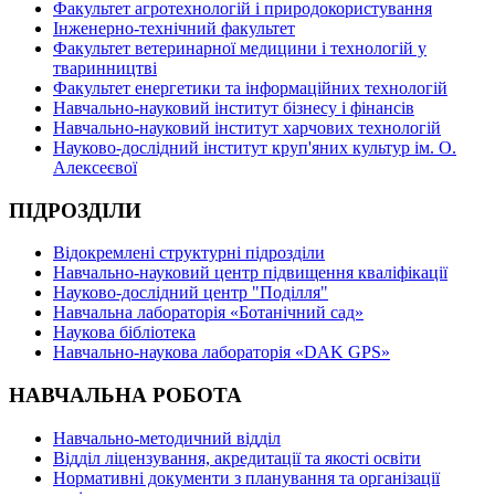
Факультет агротехнологій і природокористування
Інженерно-технічний факультет
Факультет ветеринарної медицини і технологій у
тваринництві
Факультет енергетики та інформаційних технологій
Навчально-науковий інститут бізнесу і фінансів
Навчально-науковий інститут харчових технологій
Науково-дослідний інститут круп'яних культур ім. О.
Алексеєвої
ПІДРОЗДІЛИ
Відокремлені структурні підрозділи
Навчально-науковий центр підвищення кваліфікації
Науково-дослідний центр "Поділля"
Навчальна лабораторія «Ботанічний сад»
Наукова бібліотека
Навчально-наукова лабораторія «DAK GPS»
НАВЧАЛЬНА РОБОТА
Навчально-методичний відділ
Відділ ліцензування, акредитації та якості освіти
Нормативні документи з планування та організації