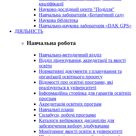
кваліфікації
Науково-дослідний центр "Поділля"
Навчальна лабораторія «Ботанічний сад»
Наукова бібліотека
Навчально-наукова лабораторія «DAK GPS»
ДІЯЛЬНІСТЬ
Навчальна робота
Навчально-методичний відділ
Відділ ліцензування, акредитації та якості
освіти
Нормативні документи з планування та
організації освітнього процесу
Відомості про освітні програми, які
реалізуються в університеті
Інформаційна сторінка для гарантів освітніх
програм
Акредитація освітніх програм
Навчальні плани
Силабуси, робочі програми
Каталоги вибіркових дисциплін для
забезпечення вибору здобувачами
Моніторинг якості освіти в університеті