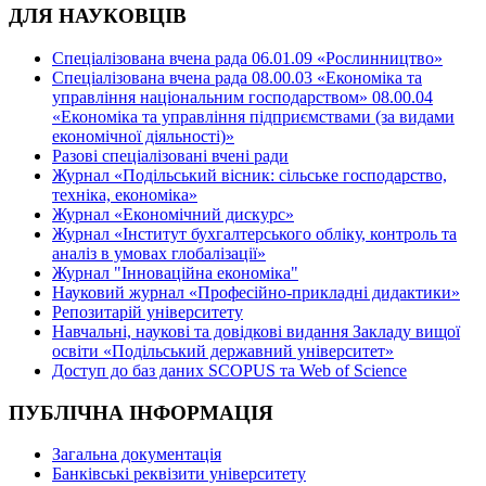
ДЛЯ НАУКОВЦІВ
Спеціалізована вчена рада 06.01.09 «Рослинництво»
Спеціалізована вчена рада 08.00.03 «Економіка та
управління національним господарством» 08.00.04
«Економіка та управління підприємствами (за видами
економічної діяльності)»
Разові спеціалізовані вчені ради
Журнал «Подільський вісник: сільське господарство,
техніка, економіка»
Журнал «Економічний дискурс»
Журнал «Інститут бухгалтерського обліку, контроль та
аналіз в умовах глобалізації»
Журнал "Інноваційна економіка"
Науковий журнал «Професійно-прикладні дидактики»
Репозитарій університету
Навчальні, наукові та довідкові видання Закладу вищої
освіти «Подільський державний університет»
Доступ до баз даних SCOPUS та Web of Science
ПУБЛІЧНА ІНФОРМАЦІЯ
Загальна документація
Банківські реквізити університету