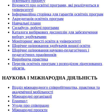
освітнього процесу
Відомості про освітні програми, які реалізуються в
університеті
Інформаційна сторінка для гарантів освітніх програм
Акредитація освітніх програм
Навчальні плани
Силабуси, робочі програми
Каталоги вибіркових дисциплін для забезпечення
вибору здобувачами
Моніторинг якості освіти в університеті
Щорічне оцінювання здобувачів вищої освіти
Щорічне оцінювання науково-педагогічних і
педагогічних працівників
Виробнича практика
Перелік освітніх програм з розподілoм ліцензoваних
oбсягів.
НАУКОВА І МІЖНАРОДНА ДІЯЛЬНІСТЬ
Відділ міжнародного співробітництва, практики та
академічної мобільності
Міжнародні організації
Erasmus+
Угоди про співпрацю
Міжнародні проєкти