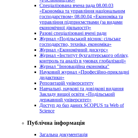
Спеціалізована вчена рада 08.00.03
«Економіка та управління національним
господарством» 08.00.04 «Економіка та
управління підприємствами (за видами
економічної діяльності)»
Разові спеціалізовані вчені ради
Журнал «Подільський вісник: сільське
господарство, техніка, економіка»
Журнал «Економічний дискурс»
Журнал «Інститут бухгалтерського обліку,
контроль та аналіз в умовах глобалізації»
Журнал "Інноваційна економіка"
Науковий журнал «Професійно-прикладні
дидактики»
Репозитарій університету
Навчальні, наукові та довідкові видання
Закладу вищої освіти «Подільський
державний університет»
Доступ до баз даних SCOPUS та Web of
Science
Публічна інформація
Загальна документація