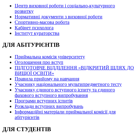
Центр виховної роботи і соціально-культурного
розвитку
Нормативні документи з виховної роботи
Спортивно-масова робота
Кабінет психолога
Інститут кураторства
ДЛЯ АБІТУРІЄНТІВ
Приймальна комісія університету
Оголошення про вступ
ПІДГОТОВЧЕ ВІДДІЛЕННЯ «ВІДКРИТИЙ ШЛЯХ ДО
ВИЩОЇ ОСВІТИ»
Правила прийому на навчання
Учаснику національного мультипредметного тесту
Учаснику єдиного вступного іспиту та єдиного
фахового вступного випробування
Програми вступних іспитів
Розклади вступних випробувань
Інформаційні матеріали приймальної комісії для
абітурієнтів
ДЛЯ СТУДЕНТІВ