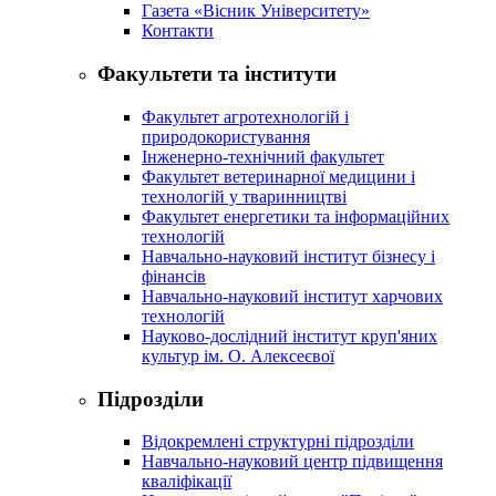
Газета «Вісник Університету»
Контакти
Факультети та інститути
Факультет агротехнологій і
природокористування
Інженерно-технічний факультет
Факультет ветеринарної медицини і
технологій у тваринництві
Факультет енергетики та інформаційних
технологій
Навчально-науковий інститут бізнесу і
фінансів
Навчально-науковий інститут харчових
технологій
Науково-дослідний інститут круп'яних
культур ім. О. Алексеєвої
Підрозділи
Відокремлені структурні підрозділи
Навчально-науковий центр підвищення
кваліфікації