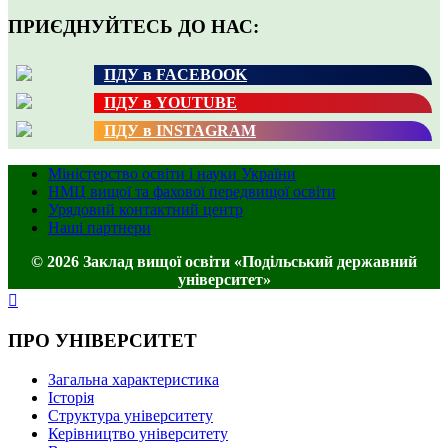
ПРИЄДНУЙТЕСЬ ДО НАС:
ПДУ в FACEBOOK
ПДУ в YOUTUBE
ПДУ в INSTAGRAM
Міністерство освіти і науки України
НМЦ вищої та фахової передвищої освіти
Урядовий контактний центр
Наші партнери
© 2026 Заклад вищої освіти «Подільський державний
університет»
ПРО УНІВЕРСИТЕТ
Загальна характеристика
Історія
Структура університету
Керівництво університету