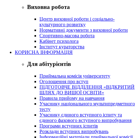
Виховна робота
Центр виховної роботи і соціально-
культурного розвитку
Нормативні документи з виховної роботи
Спортивно-масова робота
Кабінет психолога
Інститут кураторства
КОРИСНА ІНФОРМАЦІЯ
Для абітурієнтів
Приймальна комісія університету
Оголошення про вступ
ПІДГОТОВЧЕ ВІДДІЛЕННЯ «ВІДКРИТИЙ
ШЛЯХ ДО ВИЩОЇ ОСВІТИ»
Правила прийому на навчання
Учаснику національного мультипредметного
тесту
Учаснику єдиного вступного іспиту та
єдиного фахового вступного випробування
Програми вступних іспитів
Розклади вступних випробувань
Інформаційні матеріали приймальної комісії