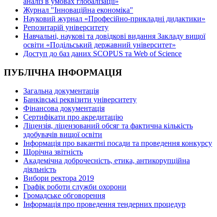
аналіз в умовах глобалізації»
Журнал "Інноваційна економіка"
Науковий журнал «Професійно-прикладні дидактики»
Репозитарій університету
Навчальні, наукові та довідкові видання Закладу вищої
освіти «Подільський державний університет»
Доступ до баз даних SCOPUS та Web of Science
ПУБЛІЧНА ІНФОРМАЦІЯ
Загальна документація
Банківські реквізити університету
Фінансова документація
Сертифікати про акредитацію
Ліцензія, ліцензований обсяг та фактична кількість
здобувачів вищої освіти
Інформація про вакантні посади та проведення конкурсу
Щорічна звітність
Академічна доброчесність, етика, антикорупційна
діяльність
Вибори ректора 2019
Графік роботи служби охорони
Громадське обговорення
Інформація про проведення тендерних процедур