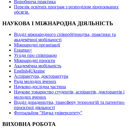
Виробнича практика
Перелік освітніх програм з розподілoм ліцензoваних
oбсягів.
НАУКОВА І МІЖНАРОДНА ДІЯЛЬНІСТЬ
Відділ міжнародного співробітництва, практики та
академічної мобільності
Міжнародні організації
Erasmus+
Угоди про співпрацю
Міжнародні проєкти
Академічна мобільність
English4Ukraine
Аспірантура, докторантура
Рада молодих вчених
Науково-дослідна частина
Наукове товариство студентів, аспірантів, докторантів і
молодих вчених
Відділ дорадництва, трансферу технологій та патентно-
проєктної діяльності
Фотоальбом "Наука університету"
ВИХОВНА РОБОТА