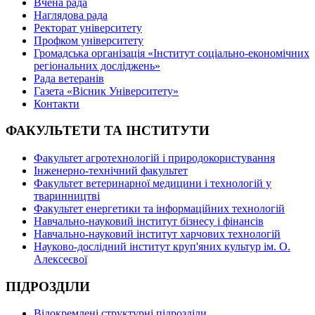
Вчена рада
Наглядова рада
Ректорат університету
Профком університету
Громадська організація «Інститут соціально-економічних
регіональних досліджень»
Рада ветеранів
Газета «Вісник Університету»
Контакти
ФАКУЛЬТЕТИ ТА ІНСТИТУТИ
Факультет агротехнологій і природокористування
Інженерно-технічний факультет
Факультет ветеринарної медицини і технологій у
тваринництві
Факультет енергетики та інформаційних технологій
Навчально-науковий інститут бізнесу і фінансів
Навчально-науковий інститут харчових технологій
Науково-дослідний інститут круп'яних культур ім. О.
Алексеєвої
ПІДРОЗДІЛИ
Відокремлені структурні підрозділи