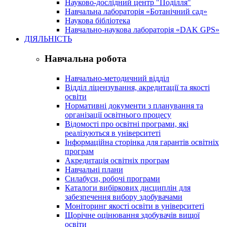
Науково-дослідний центр "Поділля"
Навчальна лабораторія «Ботанічний сад»
Наукова бібліотека
Навчально-наукова лабораторія «DAK GPS»
ДІЯЛЬНІСТЬ
Навчальна робота
Навчально-методичний відділ
Відділ ліцензування, акредитації та якості
освіти
Нормативні документи з планування та
організації освітнього процесу
Відомості про освітні програми, які
реалізуються в університеті
Інформаційна сторінка для гарантів освітніх
програм
Акредитація освітніх програм
Навчальні плани
Силабуси, робочі програми
Каталоги вибіркових дисциплін для
забезпечення вибору здобувачами
Моніторинг якості освіти в університеті
Щорічне оцінювання здобувачів вищої
освіти