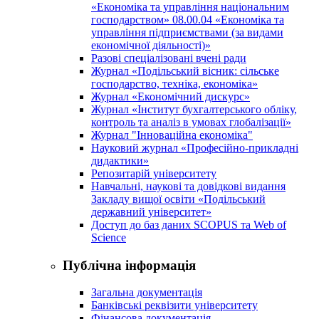
«Економіка та управління національним
господарством» 08.00.04 «Економіка та
управління підприємствами (за видами
економічної діяльності)»
Разові спеціалізовані вчені ради
Журнал «Подільський вісник: сільське
господарство, техніка, економіка»
Журнал «Економічний дискурс»
Журнал «Інститут бухгалтерського обліку,
контроль та аналіз в умовах глобалізації»
Журнал "Інноваційна економіка"
Науковий журнал «Професійно-прикладні
дидактики»
Репозитарій університету
Навчальні, наукові та довідкові видання
Закладу вищої освіти «Подільський
державний університет»
Доступ до баз даних SCOPUS та Web of
Science
Публічна інформація
Загальна документація
Банківські реквізити університету
Фінансова документація