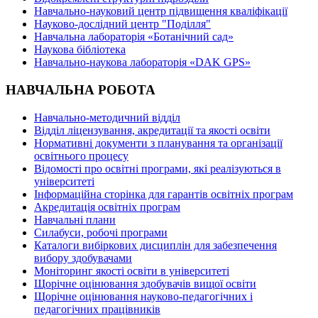
Навчально-науковий центр підвищення кваліфікації
Науково-дослідний центр "Поділля"
Навчальна лабораторія «Ботанічний сад»
Наукова бібліотека
Навчально-наукова лабораторія «DAK GPS»
НАВЧАЛЬНА РОБОТА
Навчально-методичний відділ
Відділ ліцензування, акредитації та якості освіти
Нормативні документи з планування та організації
освітнього процесу
Відомості про освітні програми, які реалізуються в
університеті
Інформаційна сторінка для гарантів освітніх програм
Акредитація освітніх програм
Навчальні плани
Силабуси, робочі програми
Каталоги вибіркових дисциплін для забезпечення
вибору здобувачами
Моніторинг якості освіти в університеті
Щорічне оцінювання здобувачів вищої освіти
Щорічне оцінювання науково-педагогічних і
педагогічних працівників