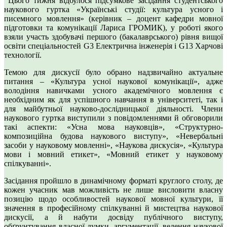
Цього тижня відбулося підсумкове засідання студентського
наукового гуртка «Українські студії: культура усного і
писемного мовлення» (керівник – доцент кафедри мовної
підготовки та комунікації Лариса ГРОМИК), у роботі якого
взяли участь здобувачі першого (бакалаврського) рівня вищої
освіти спеціальностей G3 Електрична інженерія і G13 Харчові
технології.
Темою для дискусії було обрано надзвичайно актуальне
питання – «Культура усної наукової комунікації», адже
володіння навичками усного академічного мовлення є
необхідним як для успішного навчання в університеті, так і
для майбутньої науково-дослідницької діяльності. Члени
наукового гуртка виступили з повідомленнями й обговорили
такі аспекти: «Усна мова науковців», «Структурно-
композиційна будова наукового виступу», «Невербальні
засоби у науковому мовленні», «Наукова дискусія», «Культура
мови і мовний етикет», «Мовний етикет у науковому
спілкуванні».
Засідання пройшло в динамічному форматі круглого столу, де
кожен учасник мав можливість не лише висловити власну
позицію щодо особливостей наукової мовної культури, її
значення в професійному спілкуванні й мистецтва наукової
дискусії, а й набути досвіду публічного виступу,
обґрунтування власної думки, аргументації, ведення наукової