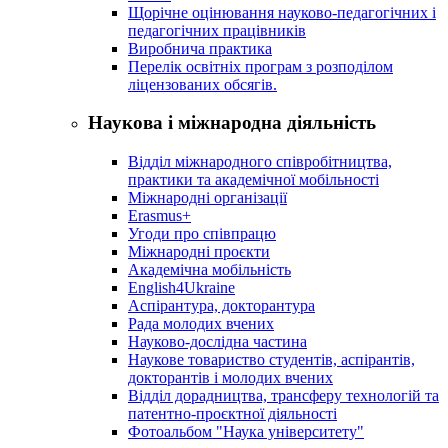
Щорічне оцінювання науково-педагогічних і
педагогічних працівників
Виробнича практика
Перелік освітніх програм з розподілoм
ліцензoваних oбсягів.
Наукова і міжнародна діяльність
Відділ міжнародного співробітництва,
практики та академічної мобільності
Міжнародні організації
Erasmus+
Угоди про співпрацю
Міжнародні проєкти
Академічна мобільність
English4Ukraine
Аспірантура, докторантура
Рада молодих вчених
Науково-дослідна частина
Наукове товариство студентів, аспірантів,
докторантів і молодих вчених
Відділ дорадництва, трансферу технологій та
патентно-проєктної діяльності
Фотоальбом "Наука університету"