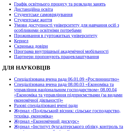
Графік освітнього процесу та розклади занять
Дистанційна освіта
Студентське самоврядування
Студентське життя
Умови доступності університету для навчання осіб з
особливими освітніми потребами
Проживання в гуртожитках університету
Кернел
Скринька довіри
Програма внутрішньої академічної мобільності
Партнери пропонують працевлаштування
ДЛЯ НАУКОВЦІВ
Спеціалізована вчена рада 06.01.09 «Рослинництво»
Спеціалізована вчена рада 08.00.03 «Економіка та
управління національним господарством» 08.00.04
«Економіка та управління підприємствами (за видами
економічної діяльності)»
Разові спеціалізовані вчені ради
Журнал «Подільський вісник: сільське господарство,
техніка, економіка»
Журнал «Економічний дискурс»
Журнал «Інститут бухгалтерського обліку, контроль та