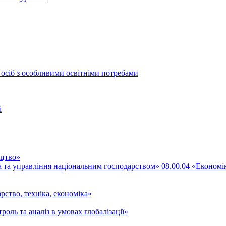
 осіб з особливими освітніми потребами
і
ицтво»
ка та управління національним господарством» 08.00.04 «Економі
рство, техніка, економіка»
роль та аналіз в умовах глобалізації»