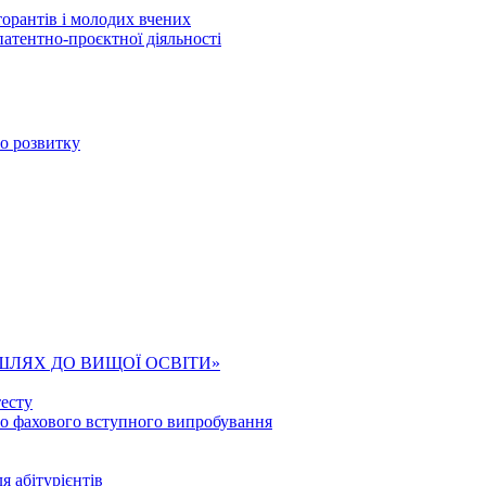
торантів і молодих вчених
патентно-проєктної діяльності
го розвитку
ШЛЯХ ДО ВИЩОЇ ОСВІТИ»
есту
го фахового вступного випробування
я абітурієнтів