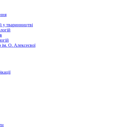
ання
й у тваринництві
логій
в
логій
 ім. О. Алексеєвої
кації
ти