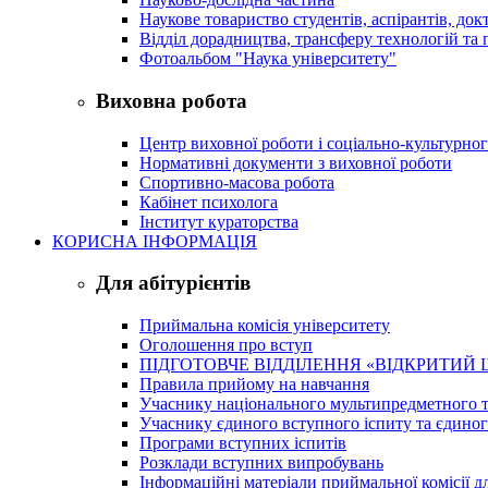
Наукове товариство студентів, аспірантів, док
Відділ дорадництва, трансферу технологій та 
Фотоальбом "Наука університету"
Виховна робота
Центр виховної роботи і соціально-культурно
Нормативні документи з виховної роботи
Спортивно-масова робота
Кабінет психолога
Інститут кураторства
КОРИСНА ІНФОРМАЦІЯ
Для абітурієнтів
Приймальна комісія університету
Оголошення про вступ
ПІДГОТОВЧЕ ВІДДІЛЕННЯ «ВІДКРИТИЙ 
Правила прийому на навчання
Учаснику національного мультипредметного т
Учаснику єдиного вступного іспиту та єдино
Програми вступних іспитів
Розклади вступних випробувань
Інформаційні матеріали приймальної комісії дл