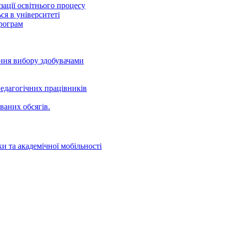
ації освітнього процесу
ся в університеті
програм
ення вибору здобувачами
едагогічних працівників
ваних oбсягів.
и та академічної мобільності