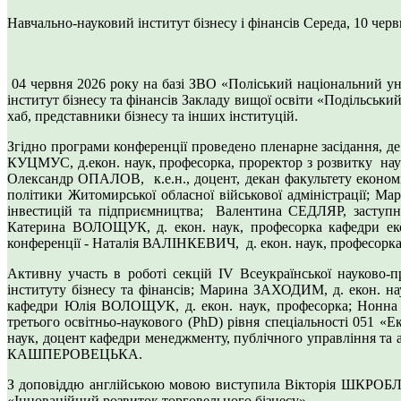
Навчально-науковий інститут бізнесу і фінансів
Середа, 10 черв
04 червня 2026 року на базі ЗВО «Поліський національний уні
інститут бізнесу та фінансів Закладу вищої освіти «Подільськи
хаб, представники бізнесу та інших інституцій.
Згідно програми конференції проведено пленарне засідання, д
КУЦМУС, д.екон. наук, професорка, проректор з розвитку наук
Олександр ОПАЛОВ, к.е.н., доцент, декан факультету екон
політики Житомирської обласної військової адміністрації; 
інвестицій та підприємництва; Валентина СЕДЛЯР, заступни
Катерина ВОЛОЩУК, д. екон. наук, професорка кафедри еконо
конференції - Наталія ВАЛІНКЕВИЧ, д. екон. наук, професорка
Активну участь в роботі секцій ІV Всеукраїнської науково
інституту бізнесу та фінансів; Марина ЗАХОДИМ, д. екон. наук
кафедри Юлія ВОЛОЩУК, д. екон. наук, професорка; Нонна
третього освітньо-наукового (PhD) рівня спеціальності 051 «
наук, доцент кафедри менеджменту, публічного управління та 
КАШПЕРОВЕЦЬКА.
З доповіддю англійською мовою виступила Вікторія ШКРОБЛЮК
«Інноваційний розвиток торговельного бізнесу».