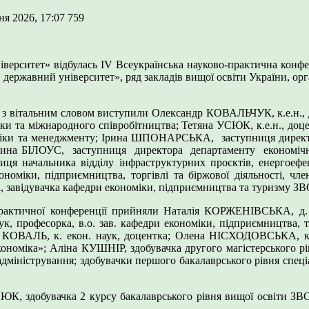
ня 2026, 17:07
759
верситет» відбулась ІV Всеукраїнська науково-практична конфе
й державний університет», ряд закладів вищої освіти України, о
е з вітальним словом виступили Олександр КОВАЛЬЧУК, к.е.н., д
и та міжнародного співробітництва; Тетяна УСЮК, к.е.н., доцент
оміки та менеджменту; Ірина ШПОНАРСЬКА, заступниця директо
Марина БІЛОУС, заступниця директора департаменту економічно
ця начальника відділу інфраструктурних проєктів, енергоефе
міки, підприємництва, торгівлі та біржової діяльності, член
, завідувачка кафедри економіки, підприємництва та туризму ЗВ
-практичної конференції прийняли Наталія КОРЖЕНІВСЬКА, д. е
, професорка, в.о. зав. кафедри економіки, підприємництва, то
 КОВАЛЬ, к. екон. наук, доцентка; Олена НІСХОДОВСЬКА, к.
Економіка»; Аліна КУШНІР, здобувачка другого магістерського р
адміністрування; здобувачки першого бакалаврського рівня спец
, здобувачка 2 курсу бакалаврського рівня вищої освіти ЗВО