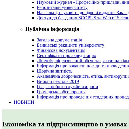
Науковий журнал «Професійно-прикладні ди
Репозитарій університету
Навчальні, наукові та довідкові видання Закл
Доступ до баз даних SCOPUS та Web of Scienc
Публічна інформація
Загальна документація
Банківські реквізити університету
Фінансова документація
Сертифікати про акредитацію
Ліцензія, ліцензований обсяг та фактична кіль
Інформація про вакантні посади та проведенн
Щорічна звітність
Академічна доброчесність, етика, антикорупці
Вибори ректора 2019
Графік роботи служби охорони
Громадське обговорення
Інформація про проведення тендерних процед
НОВИНИ
Економіка та підприємництво в умовах