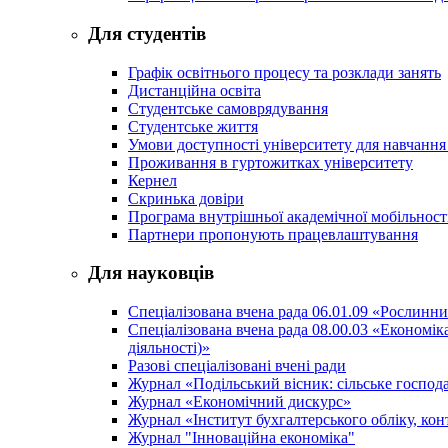
Для студентів
Графік освітнього процесу та розклади занять
Дистанційна освіта
Студентське самоврядування
Студентське життя
Умови доступності університету для навчання
Проживання в гуртожитках університету
Кернел
Скринька довіри
Програма внутрішньої академічної мобільност
Партнери пропонують працевлаштування
Для науковців
Спеціалізована вчена рада 06.01.09 «Рослинн
Спеціалізована вчена рада 08.00.03 «Економі
діяльності)»
Разові спеціалізовані вчені ради
Журнал «Подільський вісник: сільське господа
Журнал «Економічний дискурс»
Журнал «Інститут бухгалтерського обліку, конт
Журнал "Інноваційна економіка"