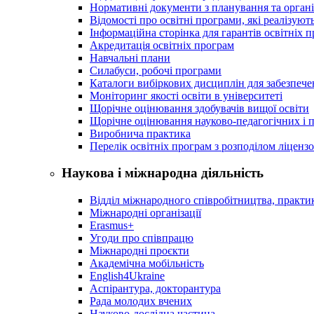
Нормативні документи з планування та організ
Відомості про освітні програми, які реалізують
Інформаційна сторінка для гарантів освітніх 
Акредитація освітніх програм
Навчальні плани
Силабуси, робочі програми
Каталоги вибіркових дисциплін для забезпеч
Моніторинг якості освіти в університеті
Щорічне оцінювання здобувачів вищої освіти
Щорічне оцінювання науково-педагогічних і п
Виробнича практика
Перелік освітніх програм з розподілoм ліцензo
Наукова і міжнародна діяльність
Відділ міжнародного співробітництва, практик
Міжнародні організації
Erasmus+
Угоди про співпрацю
Міжнародні проєкти
Академічна мобільність
English4Ukraine
Аспірантура, докторантура
Рада молодих вчених
Науково-дослідна частина