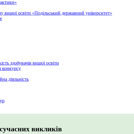
дактики»
аду вищої освіти «Подільський державний університет»
e
кість здобувачів вищої освіти
я конкурсу
йна діяльність
ур
 сучасних викликів