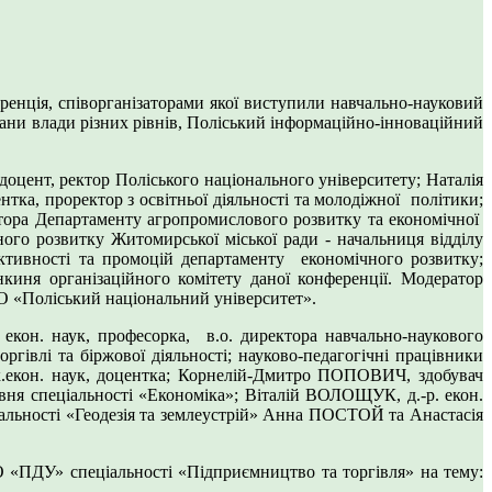
ренція, співорганізаторами якої виступили навчально-науковий
ргани влади різних рівнів, Поліський інформаційно-інноваційний
оцент, ректор Поліського національного університету; Наталія
ка, проректор з освітньої діяльності та молодіжної політики;
ра Департаменту агропромислового розвитку та економічної
го розвитку Житомирської міської ради - начальниця відділу
ктивності та промоцій департаменту економічного розвитку;
киня організаційного комітету даної конференції. Модератор
О «Поліський національний університет».
кон. наук, професорка, в.о. директора навчально-наукового
ргівлі та біржової діяльності; науково-педагогічні працівники
екон. наук, доцентка; Корнелій-Дмитро ПОПОВИЧ, здобувач
івня спеціальності «Економіка»; Віталій ВОЛОЩУК, д.-р. екон.
іальності «Геодезія та землеустрій» Анна ПОСТОЙ та Анастасія
 «ПДУ» спеціальності «Підприємництво та торгівля» на тему: